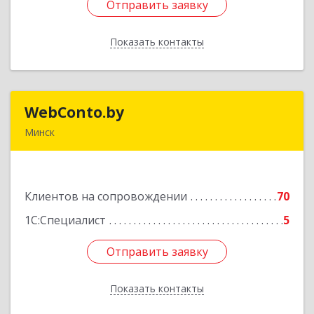
Отправить заявку
Отправить заявку
Показать контакты
Назад
WebConto.by
WebConto.by
Минск
РБ, г. Минск, ул. Ложинская 9, офис 13Н
Подробнее
Клиентов на сопровождении
70
1С:Специалист
5
Отправить заявку
Отправить заявку
Показать контакты
Назад