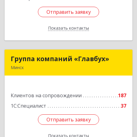
Отправить заявку
Отправить заявку
Показать контакты
Назад
Группа компаний «Главбух»
Группа компаний «Главбух»
Минск
220073, г.Минск, ул.Скрыганова, д.6
Подробнее
Клиентов на сопровождении
187
1С:Специалист
37
Отправить заявку
Отправить заявку
Показать контакты
Назад