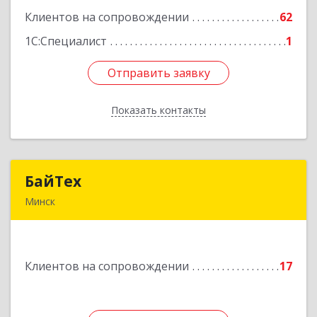
Клиентов на сопровождении
62
Подробнее
1С:Специалист
1
Отправить заявку
Отправить заявку
Показать контакты
Назад
БайТех
БайТех
Минск
220014, г. Минск, Республика Беларусь, ул.
Минина, 23а
Клиентов на сопровождении
17
Подробнее