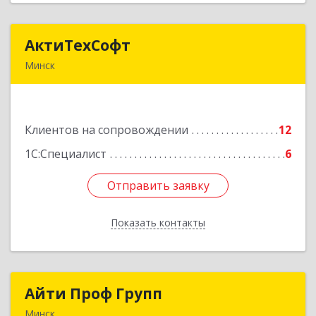
АктиТехСофт
АктиТехСофт
Минск
Республика Беларусь, г. Минск, ул.
Германовская, 17-61
Клиентов на сопровождении
12
Подробнее
1С:Специалист
6
Отправить заявку
Отправить заявку
Показать контакты
Назад
Айти Проф Групп
Айти Проф Групп
Минск