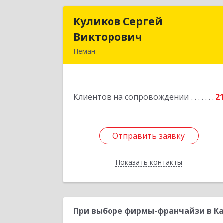
Куликов Сергей
Куликов Серге
Викторович
Викторови
Неман
238710, Калининградская обл, Нема
г, Красноармейская ул, дом № 8, кв.6
Клиентов на сопровождении
2
Подробне
Отправить заявку
Отправить заявку
Показать контакты
Назад
При выборе фирмы-франчайзи в Ка