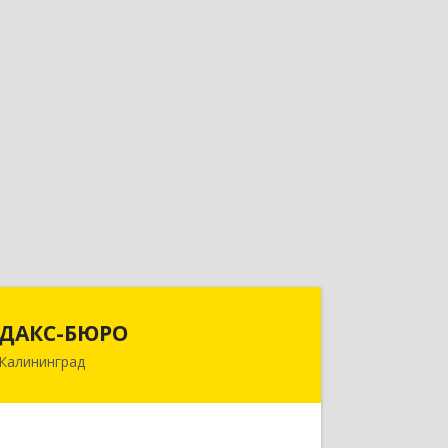
ДАКС-БЮРО
ДАКС-БЮРО
Калининград
236006, Калининградская обл,
Калининград г, Маршала Баграмяна
ул, дом № 36, оф.V, VII