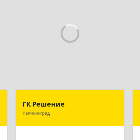
,
ГК Решение
ГК Решение
д
Калининград
236038, Калининградская обл,
Калининград г, Липовая аллея ул, дом
,
№ 2
м
0