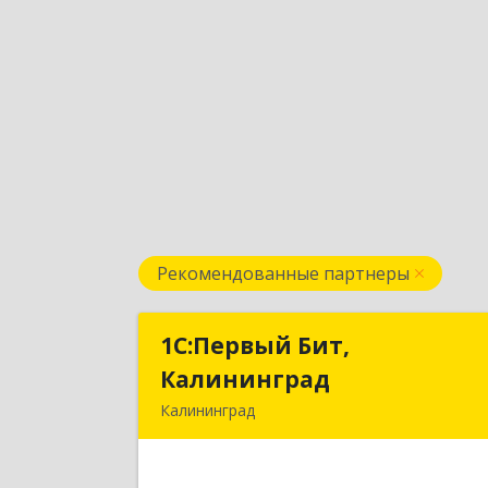
Рекомендованные партнеры
1С:Первый Бит,
1С:Первый Бит
Калининград
Калинингра
Калининград
236006, Калининградская обл
Калининград г, Ленинский пр-кт, до
№ 3