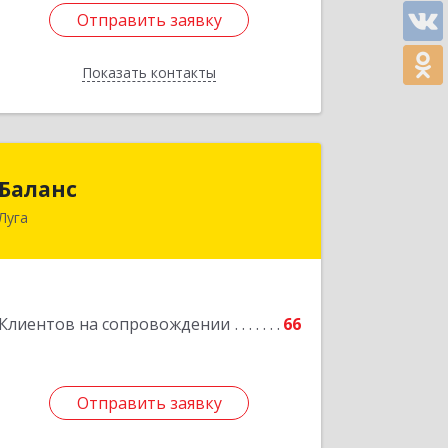
Отправить заявку
Отправить заявку
Показать контакты
Назад
Баланс
Баланс
Луга
188230, Ленинградская обл, Луга г,
Урицкого пр-кт, дом № 77а
Подробнее
Клиентов на сопровождении
66
Отправить заявку
Отправить заявку