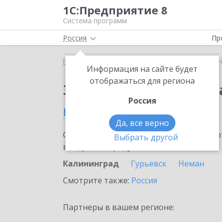
1С:Предприятие 8
Система программ
Россия
Пр
Главная
Сервисы ИТС
1С:Номенклатура
1С:
Информация на сайте будет
отображаться для региона
Заказать 1С:Номенкл
Россия
в Калининграде
Да, все верно
Ознакомьтесь с информационными карт
Выбрать другой
внедрение продукта.
Калининград
Гурьевск
Неман
Смотрите также:
Россия
Партнеры в вашем регионе: