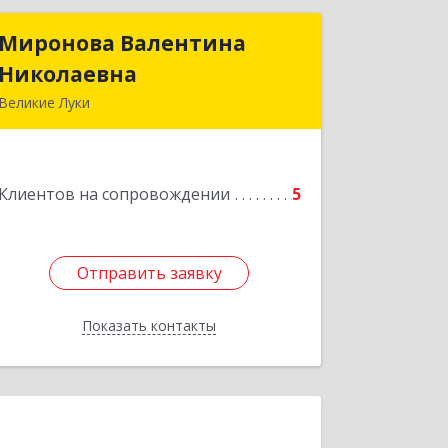
Миронова Валентина
Миронова Валентина
Николаевна
Николаевна
Великие Луки
Подробнее
Клиентов на сопровождении
5
Отправить заявку
Отправить заявку
Показать контакты
Назад