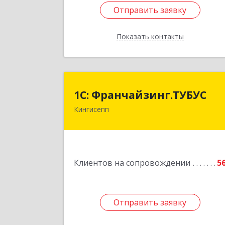
Отправить заявку
Отправить заявку
Показать контакты
Назад
1С: Франчайзинг.ТУБУ
1С: Франчайзинг.ТУБУС
Кингисепп
Подробне
Клиентов на сопровождении
5
Отправить заявку
Отправить заявку