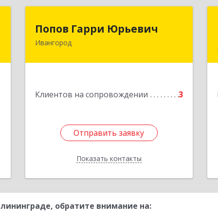
й
Попов Гарри Юрьевич
Попов Гарри Юрьевич
ч
Ивангород
Подробнее
н
0
1
Клиентов на сопровождении
3
е
Отправить заявку
Отправить заявку
Показать контакты
Назад
лининграде, обратите внимание на: