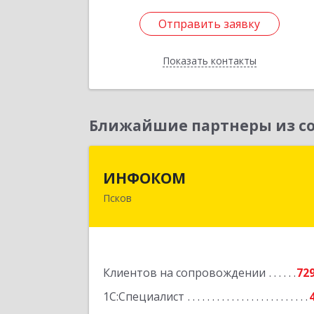
Отправить заявку
Отправить заявку
Показать контакты
Назад
Ближайшие партнеры из со
ИНФОКО
ИНФОКОМ
Псков
180000, Псковская обл, Псков г
Советская ул, дом № 42
Подробне
Клиентов на сопровождении
72
1С:Специалист