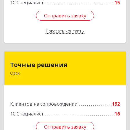
1С:Специалист
15
Отправить заявку
Отправить заявку
Показать контакты
Назад
Точные решения
Точные решения
Орск
462403, Оренбургская обл, Орск г,
Краматорская ул, дом № 2Б, пом.3, этаж 1, офис
2
Подробнее
Клиентов на сопровождении
192
1С:Специалист
16
Отправить заявку
Отправить заявку