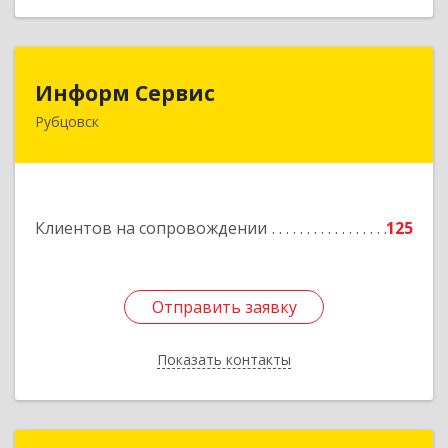
Информ Сервис
Информ Сервис
Рубцовск
658204, Алтайский край, Рубцовск г, Алтайская
ул, дом № 7
Подробнее
Клиентов на сопровождении
125
Отправить заявку
Отправить заявку
Показать контакты
Назад