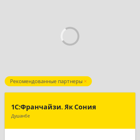
Рекомендованные партнеры
1С:Франчайзи. Як Сония
1С:Франчайзи. Як Сония
Душанбе
Республика Таджикистан, 734013, г. Душанбе,
ул. Нисор Мухаммад 5/5
Подробнее