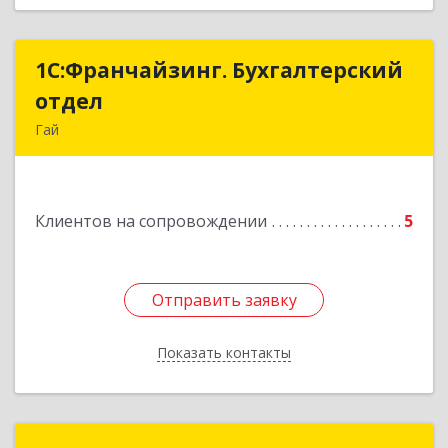
1С:Франчайзинг. Бухгалтерский
1С:Франчайзинг. Бухгалтерский
отдел
отдел
Гай
462635, Оренбургская обл, Гай г, Победы пр-кт,
дом № 1, кв.12
Клиентов на сопровождении
5
Подробнее
Отправить заявку
Отправить заявку
Показать контакты
Назад