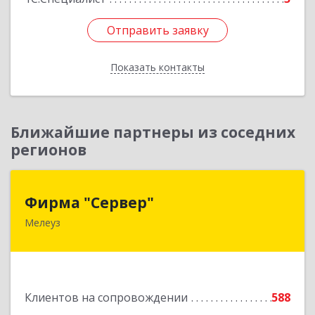
Отправить заявку
Отправить заявку
Показать контакты
Назад
Ближайшие партнеры из соседних
регионов
Фирма "Сервер"
Фирма "Сервер"
Мелеуз
453852, Башкортостан Респ, Мелеузовский р-н,
Мелеуз г, 32-й мкр, дом № 36
Подробнее
Клиентов на сопровождении
588