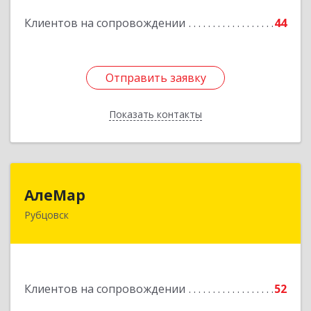
Подробнее
Клиентов на сопровождении
44
Отправить заявку
Отправить заявку
Показать контакты
Назад
АлеМар
АлеМар
Рубцовск
658210, Алтайский край, Рубцовск г,
Комсомольская ул, дом № 80
Подробнее
Клиентов на сопровождении
52