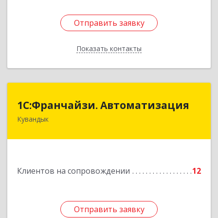
Отправить заявку
Отправить заявку
Показать контакты
Назад
1С:Франчайзи. Автоматизация
1С:Франчайзи. Автоматизация
Кувандык
462220, Оренбургская обл, Кувандыкский р-н,
Кувандык г, Советская ул, дом № 10
Подробнее
Клиентов на сопровождении
12
Отправить заявку
Отправить заявку