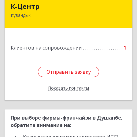
К-Центр
К-Центр
Кувандык
462243, Оренбургская обл, Кувандыкский р-н,
Кувандык г, Ленина ул, дом № 20
Подробнее
Клиентов на сопровождении
1
Отправить заявку
Отправить заявку
Показать контакты
Назад
При выборе фирмы-франчайзи в Душанбе,
обратите внимание на: