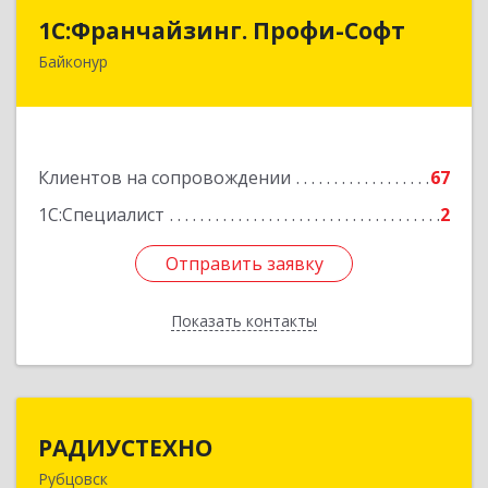
1С:Франчайзинг. Профи-Софт
1С:Франчайзинг. Профи-Софт
Байконур
468320, Байконур г, Ленина ул, дом № 10,
кв.1+2+3
Подробнее
Клиентов на сопровождении
67
1С:Специалист
2
Отправить заявку
Отправить заявку
Показать контакты
Назад
РАДИУСТЕХНО
РАДИУСТЕХНО
Рубцовск
658225, Алтайский край, Рубцовск г, Ленина пр-