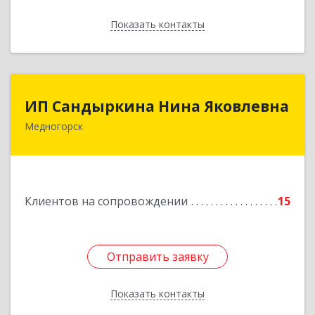
Показать контакты
Назад
ИП Сандыркина Нина Яковлевна
ИП Сандыркина Нина Яковлевна
Медногорск
462270, Оренбургская обл, Медногорск г,
Металлургов ул, дом № 19, кв.22
Подробнее
Клиентов на сопровождении
15
Отправить заявку
Отправить заявку
Показать контакты
Назад