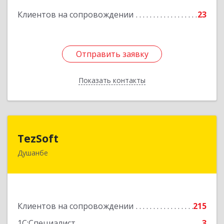
Клиентов на сопровождении
23
Отправить заявку
Отправить заявку
Показать контакты
Назад
TezSoft
TezSoft
Душанбе
Таджикистан, г. Душанбе, ул. Дружбы народов,
47
Подробнее
Клиентов на сопровождении
215
1С:Специалист
3