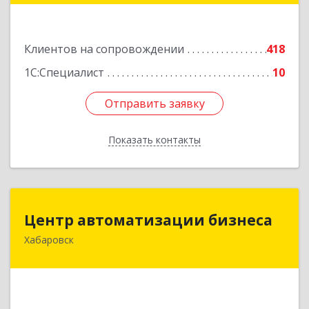
Подробнее
Клиентов на сопровождении
418
1С:Специалист
10
Отправить заявку
Отправить заявку
Показать контакты
Назад
Центр автоматизации бизнеса
Центр автоматизации бизнеса
Хабаровск
680030, Хабаровский край, Хабаровск г, Ленина
ул, дом № 4, оф.802
Подробнее