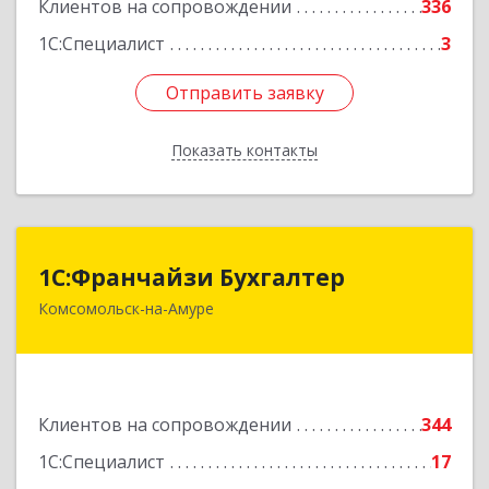
Клиентов на сопровождении
336
1С:Специалист
3
Отправить заявку
Отправить заявку
Показать контакты
Назад
1С:Франчайзи Бухгалтер
1С:Франчайзи Бухгалтер
Комсомольск-на-Амуре
681000, Хабаровский край, Комсомольск-на-
Амуре г, Красногвардейская ул, дом № 14,
оф.202
Подробнее
Клиентов на сопровождении
344
1С:Специалист
17