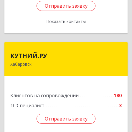
Отправить заявку
Отправить заявку
Показать контакты
Назад
КУТНИЙ.РУ
КУТНИЙ.РУ
Хабаровск
680007, Хабаровский край, Хабаровск г,
Шевчука ул, дом № 42, оф.505
Подробнее
Клиентов на сопровождении
180
1С:Специалист
3
Отправить заявку
Отправить заявку