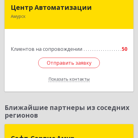
Центр Автоматизации
Центр Автоматизации
Амурск
682640, Хабаровский край, Амурск г, Мира пр-
кт, дом № 55, оф.2
Подробнее
Клиентов на сопровождении
50
Отправить заявку
Отправить заявку
Показать контакты
Назад
Ближайшие партнеры из соседних
регионов
Софт-Сервис Амур