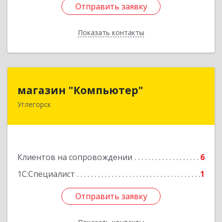
Отправить заявку
Отправить заявку
Показать контакты
Назад
магазин "Компьютер"
магазин "Компьютер"
Углегорск
694920, Сахалинская обл, Углегорский р-н,
Углегорск г, Победы ул, дом № 169, оф.4
Подробнее
Клиентов на сопровождении
6
1С:Специалист
1
Отправить заявку
Отправить заявку