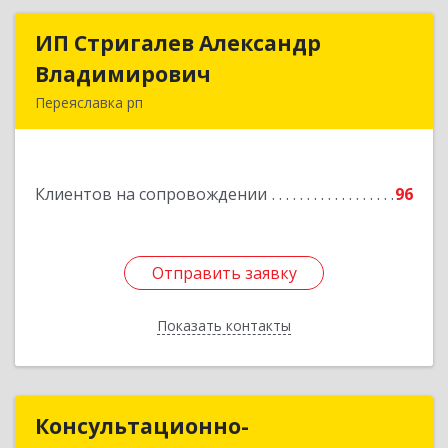
ИП Стригалев Александр
ИП Стригалев Александр
Владимирович
Владимирович
Переяславка рп
682910, Хабаровский край, Имени Лазо р-н,
Переяславка рп, Ленина ул, дом № 30, оф.1
Клиентов на сопровождении
96
Подробнее
Отправить заявку
Отправить заявку
Показать контакты
Назад
Консультационно-
Консультационно-