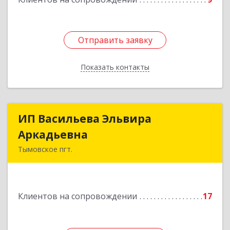
Отправить заявку
Отправить заявку
Показать контакты
Назад
ИП Васильева Эльвира
ИП Васильева Эльвира
Аркадьевна
Аркадьевна
Тымовское пгт.
694400, Сахалинская обл, Тымовский р-н,
Тымовское пгт, Красноармейская ул, дом № 34,
кв.9
Клиентов на сопровождении
17
Подробнее