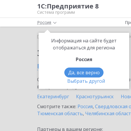
1С:Предприятие 8
Система программ
Россия
Пр
Главная
Сервисы ИТС
1С:Линк
1С:Линк в Ту
Информация на сайте будет
отображаться для региона
Заказать 1С:Линк
Россия
в Туринске
Да, все верно
Ознакомьтесь с информационными карт
Выбрать другой
внедрение продукта.
Екатеринбург
Краснотурьинск
Нов
Смотрите также:
Россия
,
Свердловская 
Тюменская область
,
Челябинская облас
Партнеры в вашем регионе: