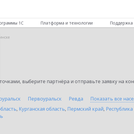
ограммы 1С
Платформа и технологии
Поддержка 
ринске
очками, выберите партнёра и отправьте заявку на ко
оуральск
Первоуральск
Ревда
Показать все нас
область
,
Курганская область
,
Пермский край
,
Республика
ть