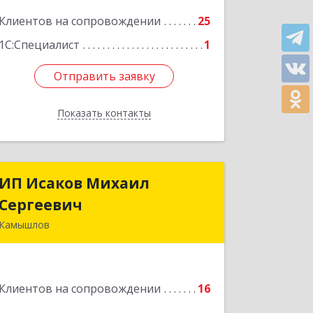
38, кв.16
Клиентов на сопровождении
25
Подробнее
1С:Специалист
1
Отправить заявку
Отправить заявку
Показать контакты
Назад
ИП Исаков Михаил
ИП Исаков Михаил
Сергеевич
Сергеевич
Камышлов
624860, Свердловская обл, Камышлов
г, Ленина ул, дом № 20
Клиентов на сопровождении
16
Подробнее