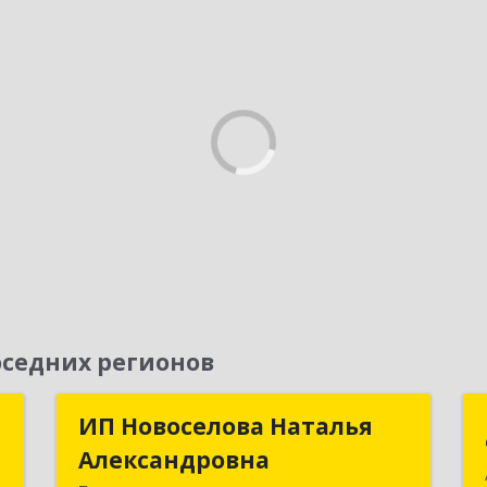
седних регионов
и
ИП Новоселова Наталья
ИП Новоселова Наталья
а
Александровна
Александровна