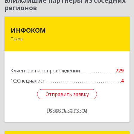
Ближайшие партнеры из соседних
регионов
ИНФОКОМ
ИНФОКОМ
Псков
180000, Псковская обл, Псков г, Советская ул,
дом № 42г
Подробнее
Клиентов на сопровождении
729
1С:Специалист
4
Отправить заявку
Отправить заявку
Показать контакты
Назад