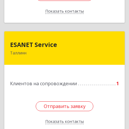
Показать контакты
Назад
ESANET Serviсe
ESANET Serviсe
Таллинн
Vana-Louna 19, Tallin 10134, Estonia
Подробнее
Клиентов на сопровождении
1
Отправить заявку
Отправить заявку
Показать контакты
Назад