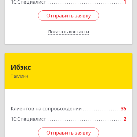
1С:Специалист
1
Отправить заявку
Отправить заявку
Показать контакты
Назад
Ибэкс
Ибэкс
Таллинн
Таллин, 13522, ул. Вабаыхумуузеуми, 5/II - 37
Подробнее
Клиентов на сопровождении
35
1С:Специалист
2
Отправить заявку
Отправить заявку