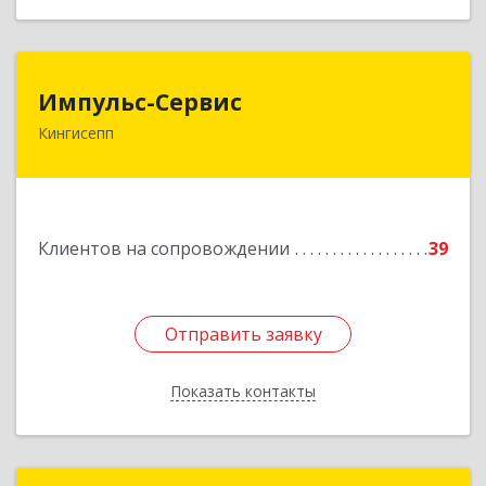
Импульс-Сервис
Импульс-Сервис
Кингисепп
188480, Ленинградская обл, Кингисеппский р-н,
Кингисепп г, Воровского ул, дом № 40/15
Подробнее
Клиентов на сопровождении
39
Отправить заявку
Отправить заявку
Показать контакты
Назад