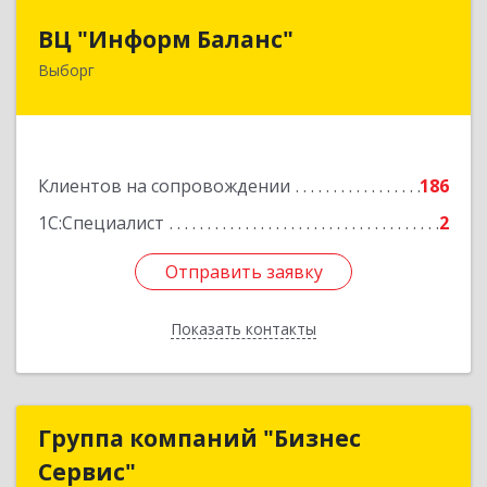
ВЦ "Информ Баланс"
ВЦ "Информ Баланс"
Выборг
188800, Ленинградская обл, Выборгский р-н,
Выборг г, Каменный пер, дом № 2а
Подробнее
Клиентов на сопровождении
186
1С:Специалист
2
Отправить заявку
Отправить заявку
Показать контакты
Назад
Группа компаний "Бизнес
Группа компаний "Бизнес
Сервис"
Сервис"