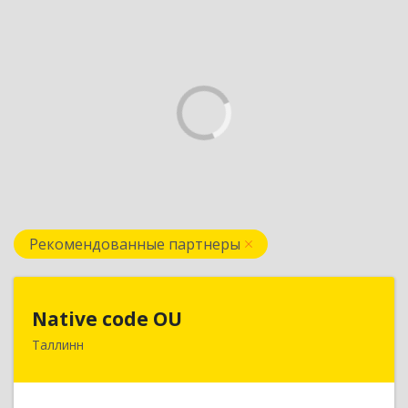
Рекомендованные партнеры
Native code OU
Native code OU
Таллинн
13424, Estonia, Tallinn, Varese tn.10A-45
Подробнее