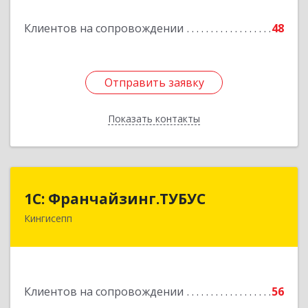
Клиентов на сопровождении
48
Подробнее
Отправить заявку
Отправить заявку
Показать контакты
Назад
1С: Франчайзинг.ТУБУС
1С: Франчайзинг.ТУБУС
Кингисепп
Подробнее
Клиентов на сопровождении
56