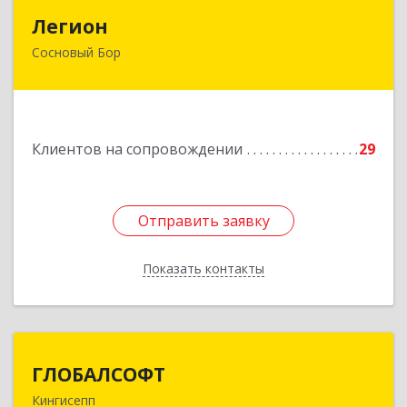
Легион
Легион
Сосновый Бор
188544, Ленинградская обл, Сосновый Бор г,
Парковая ул, дом № 9
Подробнее
Клиентов на сопровождении
29
Отправить заявку
Отправить заявку
Показать контакты
Назад
ГЛОБАЛСОФТ
ГЛОБАЛСОФТ
Кингисепп
188485, Ленинградская обл, Кингисеппский р-н,