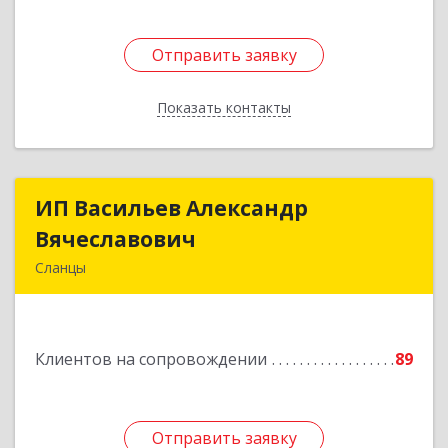
Отправить заявку
Отправить заявку
Показать контакты
Назад
ИП Васильев Александр
ИП Васильев Александр
Вячеславович
Вячеславович
Сланцы
Ленинградская обл, Сланцы г, Спортивная ул,
дом № 2
Клиентов на сопровождении
89
Подробнее
Отправить заявку
Отправить заявку