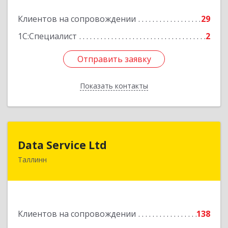
Клиентов на сопровождении
29
1С:Специалист
2
Отправить заявку
Отправить заявку
Показать контакты
Назад
Data Service Ltd
Data Service Ltd
Таллинн
Estonia, Laulupeo 24, Tallinn, 10128
Подробнее
Клиентов на сопровождении
138