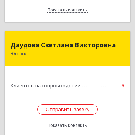
Показать контакты
Назад
Даудова Светлана Викторовна
Даудова Светлана Викторовна
Югорск
Подробнее
Клиентов на сопровождении
3
Отправить заявку
Отправить заявку
Показать контакты
Назад