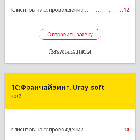
Подробнее
Клиентов на сопровождении
12
Отправить заявку
Отправить заявку
Показать контакты
Назад
1С:Франчайзинг. Uray-soft
1С:Франчайзинг. Uray-soft
Урай
628284, Ханты-Мансийский Автономный округ
- Югра АО, Урай г, 2-й мкр, дом № 89а, кв.2
Подробнее
Клиентов на сопровождении
14