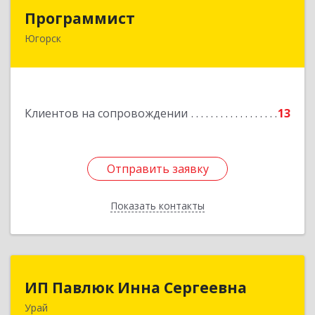
Программист
Программист
Югорск
628264, Ханты-Мансийский Автономный округ
- Югра АО, Югорск г, микрорайон Югорск-2,
дом № 1, кв.27
Подробнее
Клиентов на сопровождении
13
Отправить заявку
Отправить заявку
Показать контакты
Назад
ИП Павлюк Инна Сергеевна
ИП Павлюк Инна Сергеевна
Урай
628284, Ханты-Мансийский Автономный округ