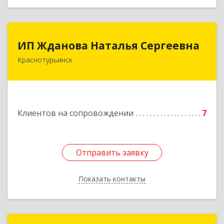
ИП Жданова Наталья Сергеевна
ИП Жданова Наталья Сергеевна
Краснотурьинск
Подробнее
Клиентов на сопровождении
7
Отправить заявку
Отправить заявку
Показать контакты
Назад