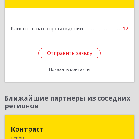
- Югра АО, Советский р-н, Советский г,
Калинина ул, дом № 35А
Подробнее
Клиентов на сопровождении
17
Отправить заявку
Отправить заявку
Показать контакты
Назад
Ближайшие партнеры из соседних
регионов
Контраст
Контраст
Серов