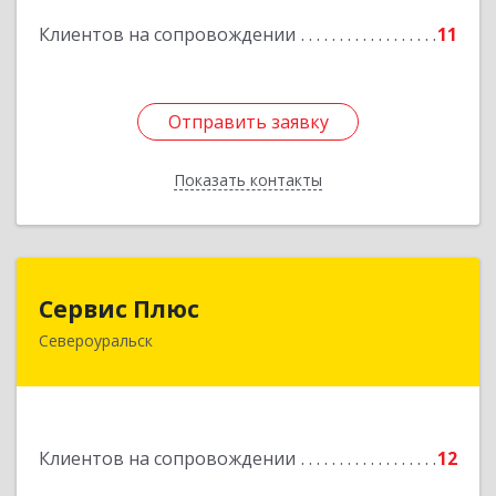
Клиентов на сопровождении
11
Отправить заявку
Отправить заявку
Показать контакты
Назад
Сервис Плюс
Сервис Плюс
Североуральск
624480, Свердловская обл, Североуральск г,
Ленина ул, дом № 10, кв.оф.1
Подробнее
Клиентов на сопровождении
12