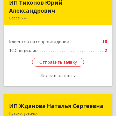
ИП Тихонов Юрий
ИП Тихонов Юрий
Александрович
Александрович
Березники
618400, Пермский край, Березники г, Карла
Маркса ул, дом № 48, оф.431
Клиентов на сопровождении
16
Подробнее
1С:Специалист
2
Отправить заявку
Отправить заявку
Показать контакты
Назад
ИП Жданова Наталья Сергеевна
ИП Жданова Наталья Сергеевна
Краснотурьинск