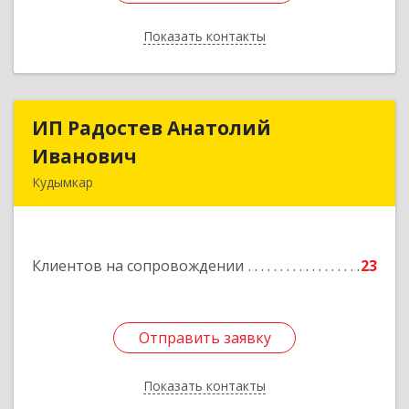
Показать контакты
Назад
ИП Радостев Анатолий
ИП Радостев Анатолий
Иванович
Иванович
Кудымкар
619000, Пермский край, Кудымкар г, Герцена
ул, дом № 52
Клиентов на сопровождении
23
Подробнее
Отправить заявку
Отправить заявку
Показать контакты
Назад