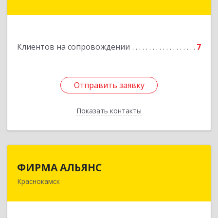
Подробнее
Клиентов на сопровождении
7
Отправить заявку
Отправить заявку
Показать контакты
Назад
ФИРМА АЛЬЯНС
ФИРМА АЛЬЯНС
Краснокамск
Подробнее