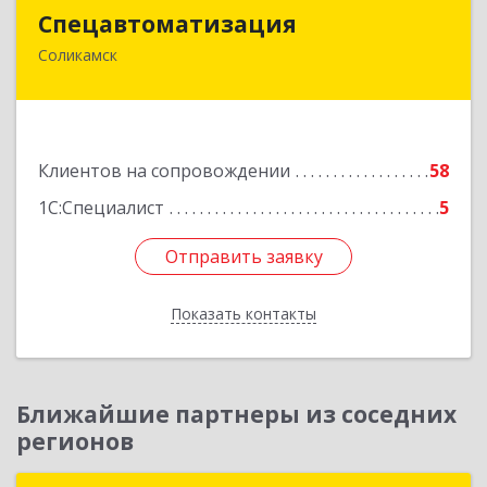
Спецавтоматизация
Спецавтоматизация
Соликамск
618547, Пермский край, Соликамск г,
Транспортная ул, дом № 4
Подробнее
Клиентов на сопровождении
58
1С:Специалист
5
Отправить заявку
Отправить заявку
Показать контакты
Назад
Ближайшие партнеры из соседних
регионов