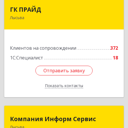
ГК ПРАЙД
ГК ПРАЙД
Лысьва
618909, Пермский край, Лысьва г, Репина ул,
дом № 41
Подробнее
Клиентов на сопровождении
372
1С:Специалист
18
Отправить заявку
Отправить заявку
Показать контакты
Назад
Компания Информ Сервис
Компания Информ Сервис
Лысьва