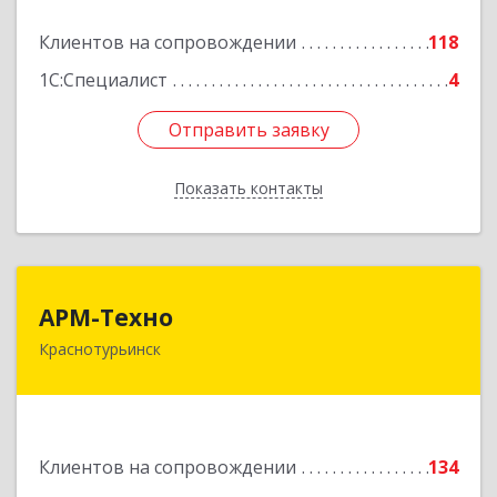
Подробнее
Клиентов на сопровождении
118
1С:Специалист
4
Отправить заявку
Отправить заявку
Показать контакты
Назад
АРМ-Техно
АРМ-Техно
Краснотурьинск
624447, Свердловская обл, Краснотурьинск г,
Чкалова ул, дом № 4, оф.119
Подробнее
Клиентов на сопровождении
134