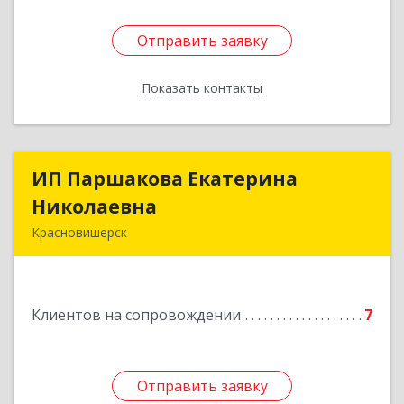
Отправить заявку
Отправить заявку
Показать контакты
Назад
ИП Паршакова Екатерина
ИП Паршакова Екатерина
Николаевна
Николаевна
Красновишерск
618590, Пермский край, Красновишерск г,
Карла Маркса ул, дом № 27, кв.8
Клиентов на сопровождении
7
Подробнее
Отправить заявку
Отправить заявку