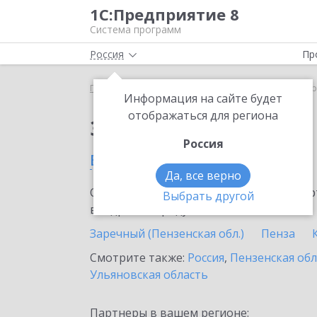
1С:Предприятие 8
Система программ
Россия
Пр
Главная
Сервисы ИТС
1С:Линк
1С:Линк в Се
Информация на сайте будет
отображаться для региона
Заказать 1С:Линк
Россия
в Сердобске
Да, все верно
Ознакомьтесь с информационными карт
Выбрать другой
внедрение продукта.
Заречный (Пензенская обл.)
Пенза
Смотрите также:
Россия
,
Пензенская обл
Ульяновская область
Партнеры в вашем регионе: