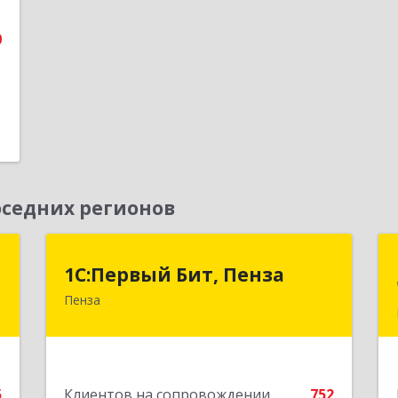
е
0
седних регионов
в
1С:Первый Бит, Пенза
1С:Первый Бит, Пенза
Пенза
,
440000, Пензенская обл, Пенза г,
0
Московская ул, дом № 15, пом.1
е
Подробнее
5
Клиентов на сопровождении
752