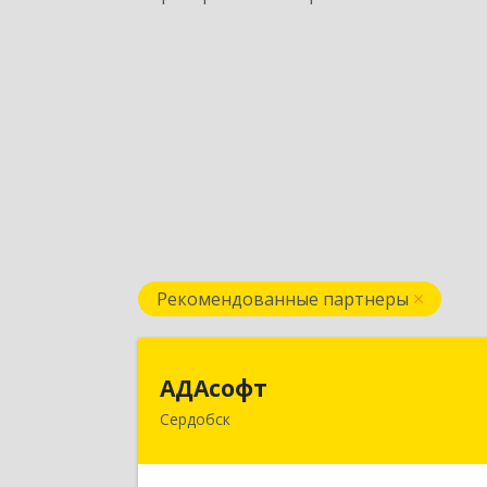
Рекомендованные партнеры
АДАсоф
АДАсофт
Сердобск
442894, Пензенская обл, Сердобск г
Чайковского ул, дом № 96А, кв.