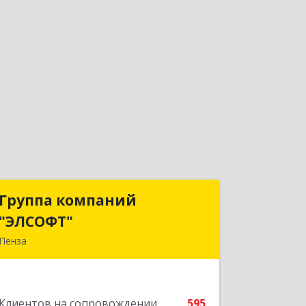
Группа компаний
Группа компаний
"ЭЛСОФТ"
"ЭЛСОФТ"
Пенза
440020, Пензенская обл, Пенза г,
Суворова ул, дом № 145, корпус а,
оф.41
Клиентов на сопровождении
595