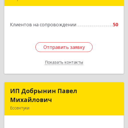
357840, Ставропольский край, Георгиевский р-
н, Александрийская ст-ца, Курдюмовский пер,
дом № 10
Клиентов на сопровождении
50
Подробнее
Отправить заявку
Отправить заявку
Показать контакты
Назад
ИП Добрынин Павел
ИП Добрынин Павел
Михайлович
Михайлович
Ессентуки
Подробнее