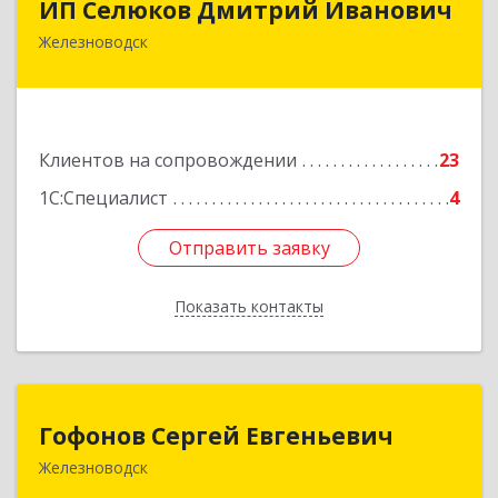
ИП Селюков Дмитрий Иванович
Железноводск
357400, Ставропольский край, Железноводск г,
Энгельса ул, дом № 17, кв.17
Подробнее
Клиентов на сопровождении
23
1С:Специалист
4
Отправить заявку
Отправить заявку
Показать контакты
Назад
Гофонов Сергей Евгеньевич
Гофонов Сергей Евгеньевич
Железноводск
Подробнее