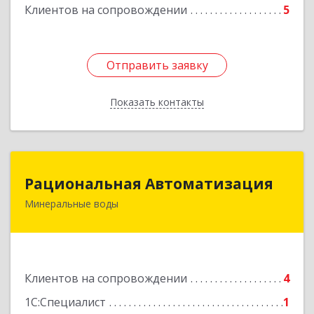
Клиентов на сопровождении
5
Отправить заявку
Отправить заявку
Показать контакты
Назад
Рациональная Автоматизация
Рациональная Автоматизация
Минеральные воды
357209, Ставропольский край, м.о.
Минераловодский, Минеральные Воды г, 22
Партсъезда пр-кт, домовладение № 9, корпус 1
Подробнее
Клиентов на сопровождении
4
1С:Специалист
1