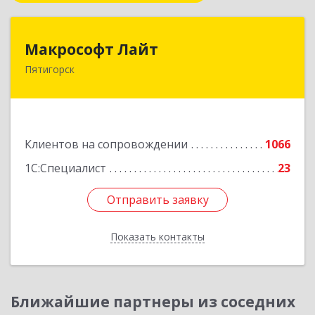
Макрософт Лайт
Макрософт Лайт
Пятигорск
357501, Ставропольский край, Пятигорск г,
Коста Хетагурова ул, дом № 4
Подробнее
Клиентов на сопровождении
1066
1С:Специалист
23
Отправить заявку
Отправить заявку
Показать контакты
Назад
Ближайшие партнеры из соседних