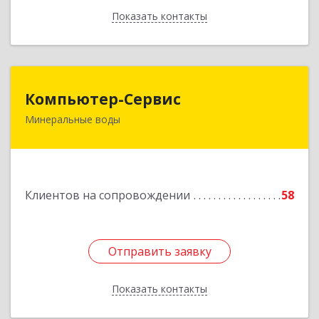
Показать контакты
Назад
Компьютер-Сервис
Компьютер-Сервис
Минеральные воды
357202, Ставропольский край, Минеральные
Воды г, Гагарина ул, дом № 48
Подробнее
Клиентов на сопровождении
58
Отправить заявку
Отправить заявку
Показать контакты
Назад