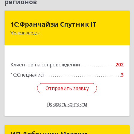
регионов
1С:Франчайзи Спутник IT
1С:Франчайзи Спутник IT
Железноводск
357430, Ставропольский край, город-курорт
Железноводск, Иноземцево п, Свободы ул, дом
№ 136
Подробнее
Клиентов на сопровождении
202
1С:Специалист
3
Отправить заявку
Отправить заявку
Показать контакты
Назад