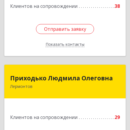
Клиентов на сопровождении
38
Отправить заявку
Отправить заявку
Показать контакты
Назад
Приходько Людмила Олеговна
Приходько Людмила Олеговна
Лермонтов
357341, Лермонтов г, П.Лумумбы ул, дом №
43/2, кв.44
Подробнее
Клиентов на сопровождении
29