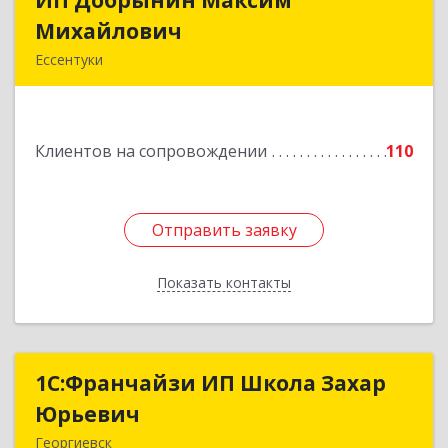
ИП Добрынин Максим
ИП Добрынин Максим
Михайлович
Михайлович
Ессентуки
357601, Ставропольский край, Ессентуки,
Спасателей, дом № 5, кв.43
Клиентов на сопровождении
110
Подробнее
Отправить заявку
Отправить заявку
Показать контакты
Назад
1С:Франчайзи ИП Школа Захар
1С:Франчайзи ИП Школа Захар
Юрьевич
Юрьевич
Георгиевск