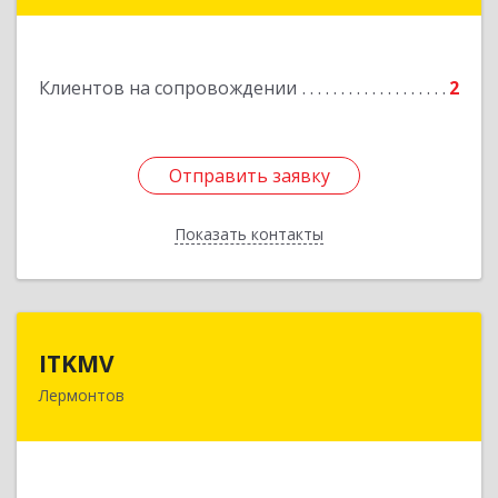
Клиентов на сопровождении
2
Отправить заявку
Отправить заявку
Показать контакты
Назад
ITKMV
ITKMV
Лермонтов
Подробнее