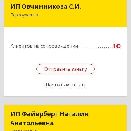
ИП Овчинникова С.И.
ИП Овчинникова С.И.
Первоуральск
623119, Свердловская обл, Первоуральск г,
Береговая ул, дом № 5Б, кв.160
Подробнее
Клиентов на сопровождении
143
Отправить заявку
Отправить заявку
Показать контакты
Назад
ИП Файерберг Наталия
ИП Файерберг Наталия
Анатольевна
Анатольевна