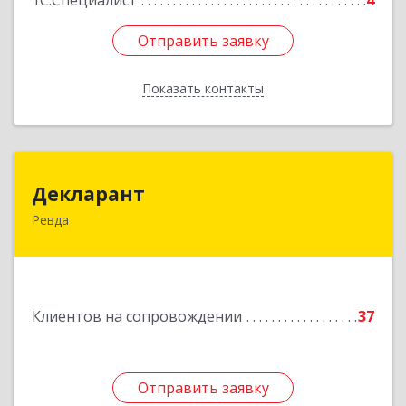
1С:Специалист
4
Отправить заявку
Отправить заявку
Показать контакты
Назад
Декларант
Декларант
Ревда
623280, Свердловская обл, Ревда г, Азина ул,
дом № 81, оф.223
Подробнее
Клиентов на сопровождении
37
Отправить заявку
Отправить заявку