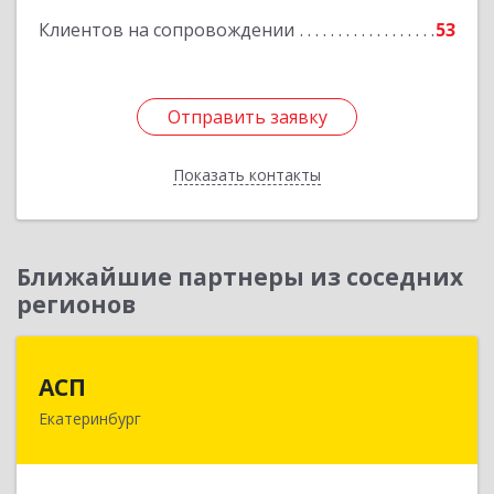
Клиентов на сопровождении
53
Отправить заявку
Отправить заявку
Показать контакты
Назад
Ближайшие партнеры из соседних
регионов
АСП
АСП
Екатеринбург
620075, Свердловская обл, Екатеринбург г,
Карла Либкнехта ул, строение 22, оф.521