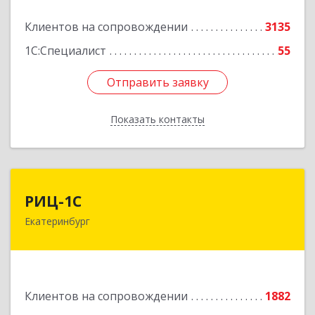
Подробнее
Клиентов на сопровождении
3135
1С:Специалист
55
Отправить заявку
Отправить заявку
Показать контакты
Назад
РИЦ-1С
РИЦ-1С
Екатеринбург
620102, Свердловская обл, Екатеринбург г,
Фурманова ул, дом № 124
Подробнее
Клиентов на сопровождении
1882