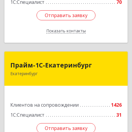
1С:Специалист
70
Отправить заявку
Отправить заявку
Показать контакты
Назад
Прайм-1С-Екатеринбург
Прайм-1С-Екатеринбург
Екатеринбург
620142, Свердловская обл, Екатеринбург г, 8
Марта ул, дом № 49, оф.609
Подробнее
Клиентов на сопровождении
1426
1С:Специалист
31
Отправить заявку
Отправить заявку