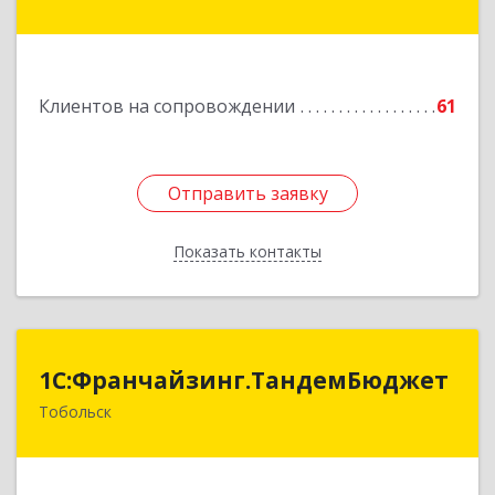
Здание № 83, оф.3
Подробнее
Клиентов на сопровождении
61
Отправить заявку
Отправить заявку
Показать контакты
Назад
1С:Франчайзинг.ТандемБюджет
1С:Франчайзинг.ТандемБюджет
Тобольск
Подробнее