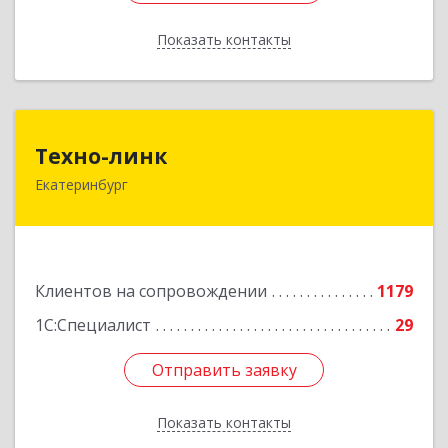
Показать контакты
Назад
Техно-линк
Техно-линк
Екатеринбург
620000, Свердловская обл, Екатеринбург г,
Основинская ул, строение 10, оф.1116
Подробнее
Клиентов на сопровождении
1179
1С:Специалист
29
Отправить заявку
Отправить заявку
Показать контакты
Назад