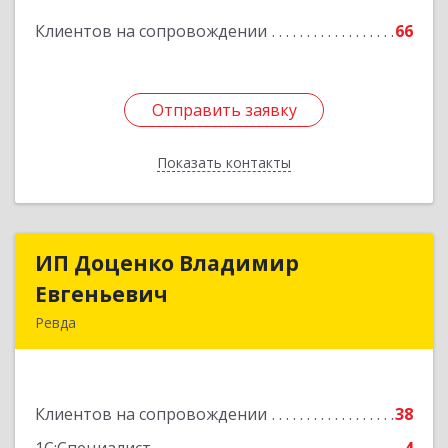
Клиентов на сопровождении
66
Отправить заявку
Отправить заявку
Показать контакты
Назад
ИП Доценко Владимир
ИП Доценко Владимир
Евгеньевич
Евгеньевич
Ревда
623281, Свердловская обл, Ревда г, Карла
Либкнехта ул, дом № 35, кв.31
Клиентов на сопровождении
38
Подробнее