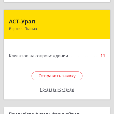
АСТ-Урал
АСТ-Урал
Верхняя Пышма
624090, Свердловская обл, Верхняя Пышма г,
Уральских рабочих ул, дом № 45А - 76
Подробнее
Клиентов на сопровождении
11
Отправить заявку
Отправить заявку
Показать контакты
Назад