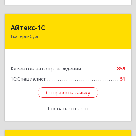
Айтекс-1С
Айтекс-1С
Екатеринбург
620041, Свердловская обл, Екатеринбург г,
Маяковского ул, дом № 25А, оф.1206
Подробнее
Клиентов на сопровождении
859
1С:Специалист
51
Отправить заявку
Отправить заявку
Показать контакты
Назад