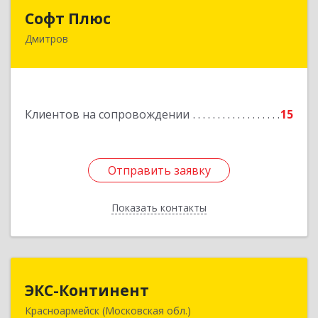
Софт Плюс
Софт Плюс
Дмитров
141851, Московская обл, г.о. Дмитровский,
Игнатово с, объединения Воин тер, дом № 106
Подробнее
Клиентов на сопровождении
15
Отправить заявку
Отправить заявку
Показать контакты
Назад
ЭКС-Континент
ЭКС-Континент
Красноармейск (Московская обл.)
141292, Московская область, Красноармейск,