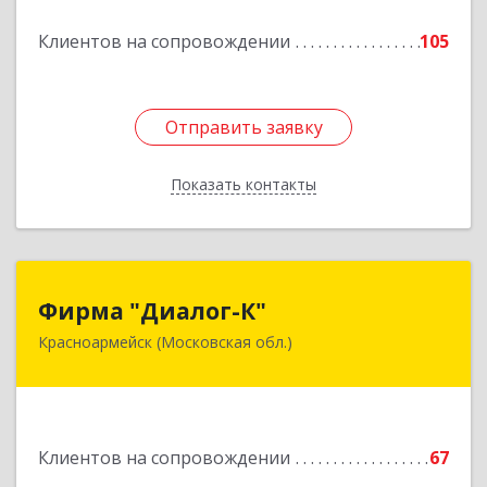
ком.74
Клиентов на сопровождении
105
Подробнее
Отправить заявку
Отправить заявку
Показать контакты
Назад
Фирма "Диалог-К"
Фирма "Диалог-К"
Красноармейск (Московская обл.)
141292, Московская обл, Красноармейск г,
Комсомольская ул, дом № 4, пом.25
Подробнее
Клиентов на сопровождении
67