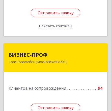
Отправить заявку
Отправить заявку
Показать контакты
Назад
БИЗНЕС-ПРОФ
БИЗНЕС-ПРОФ
Красноармейск (Московская обл.)
141290, Московская обл, Красноармейск г,
Чкалова ул, дом № 8, оф.7
Подробнее
Клиентов на сопровождении
94
Отправить заявку
Отправить заявку