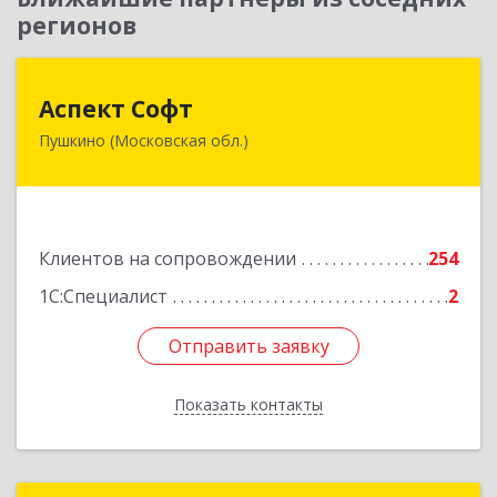
регионов
Аспект Софт
Аспект Софт
Пушкино (Московская обл.)
141205, Московская обл, Пушкинский р-н,
Пушкино г, Московский пр-кт, дом № 44, пом.4
Подробнее
Клиентов на сопровождении
254
1С:Специалист
2
Отправить заявку
Отправить заявку
Показать контакты
Назад