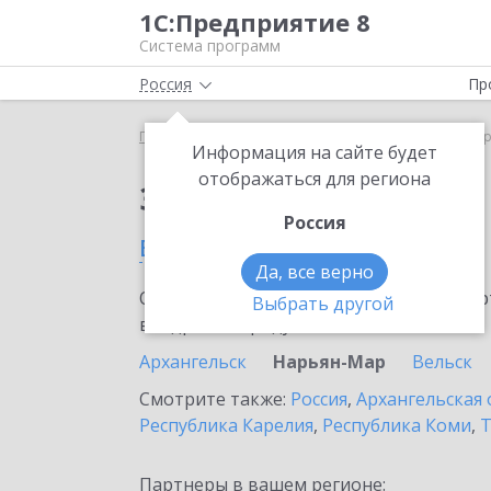
1С:Предприятие 8
Система программ
Россия
Пр
Главная
Сервисы ИТС
1С:Линк
1С:Линк в На
Информация на сайте будет
отображаться для региона
Заказать 1С:Линк
Россия
в Нарьян-Маре
Да, все верно
Ознакомьтесь с информационными карт
Выбрать другой
внедрение продукта.
Архангельск
Нарьян-Мар
Вельск
Смотрите также:
Россия
,
Архангельская 
Республика Карелия
,
Республика Коми
,
Т
Партнеры в вашем регионе: