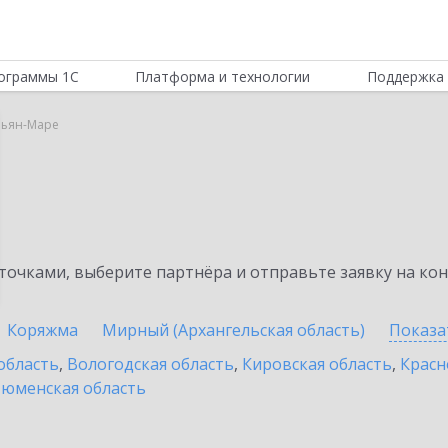
ограммы 1С
Платформа и технологии
Поддержка 
рьян-Маре
очками, выберите партнёра и отправьте заявку на ко
Коряжма
Мирный (Архангельская область)
Показа
область
,
Вологодская область
,
Кировская область
,
Красн
юменская область