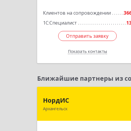
Подробне
Клиентов на сопровождении
36
1С:Специалист
1
Отправить заявку
Отправить заявку
Показать контакты
Назад
Ближайшие партнеры из со
НордИ
НордИС
Архангельск
163071, Архангельская обл
Архангельск г, Гайдара ул, дом № 55
оф.1