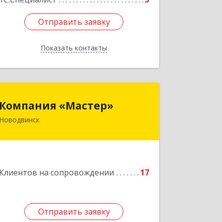
Отправить заявку
Отправить заявку
Показать контакты
Назад
Компания «Мастер»
Компания «Мастер»
Новодвинск
164902, Архангельская обл,
Новодвинск г, Космонавтов ул, дом
№ 6, пом.1
Подробнее
Клиентов на сопровождении
17
Отправить заявку
Отправить заявку