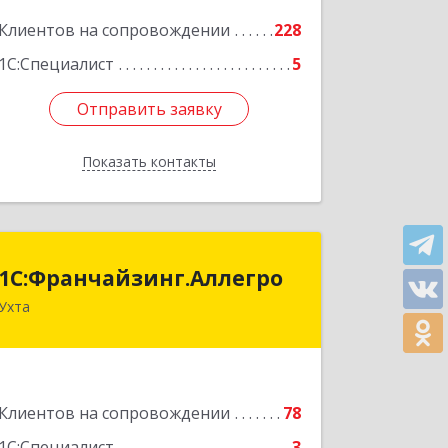
Подробнее
Клиентов на сопровождении
228
1С:Специалист
5
Отправить заявку
Отправить заявку
Показать контакты
Назад
1С:Франчайзинг.Аллегро
1С:Франчайзинг.Аллегро
Ухта
169304, Коми Респ, Ухта г, Чернова ул,
дом № 33, кв.49
Подробнее
Клиентов на сопровождении
78
1С:Специалист
3