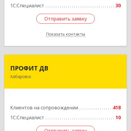
1С:Специалист
30
Отправить заявку
Отправить заявку
Показать контакты
Назад
ПРОФИТ ДВ
ПРОФИТ ДВ
Хабаровск
680000, Хабаровский край, Хабаровск г,
Муравьева-Амурского ул, дом № 25, пом.I
Подробнее
Клиентов на сопровождении
418
1С:Специалист
10
Отправить заявку
Отправить заявку