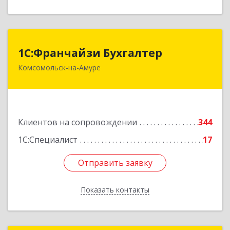
1С:Франчайзи Бухгалтер
1С:Франчайзи Бухгалтер
Комсомольск-на-Амуре
681000, Хабаровский край, Комсомольск-на-
Амуре г, Красногвардейская ул, дом № 14,
оф.202
Подробнее
Клиентов на сопровождении
344
1С:Специалист
17
Отправить заявку
Отправить заявку
Показать контакты
Назад