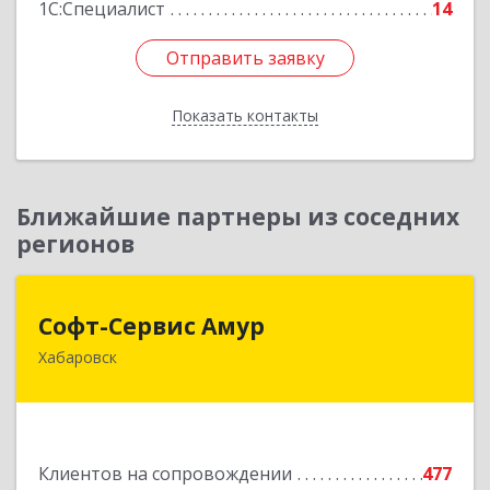
1С:Специалист
14
Отправить заявку
Отправить заявку
Показать контакты
Назад
Ближайшие партнеры из соседних
регионов
Софт-Сервис Амур
Софт-Сервис Амур
Хабаровск
680000, Хабаровский край, Хабаровск г,
Муравьева-Амурского ул., дом № 4, оф.19
Подробнее
Клиентов на сопровождении
477