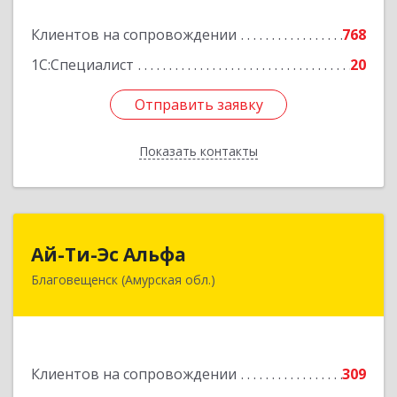
Подробнее
Клиентов на сопровождении
768
1С:Специалист
20
Отправить заявку
Отправить заявку
Показать контакты
Назад
Ай-Ти-Эс Альфа
Ай-Ти-Эс Альфа
Благовещенск (Амурская обл.)
675000, Амурская обл, Благовещенск г, Зейская
ул, дом № 134, оф.515
Подробнее
Клиентов на сопровождении
309