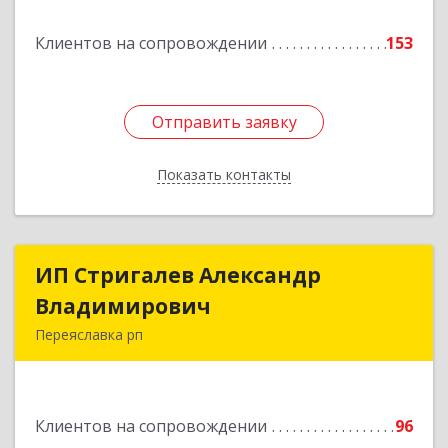
Подробнее
Клиентов на сопровождении
153
Отправить заявку
Отправить заявку
Показать контакты
Назад
ИП Стригалев Александр
ИП Стригалев Александр
Владимирович
Владимирович
Переяславка рп
682910, Хабаровский край, Имени Лазо р-н,
Переяславка рп, Ленина ул, дом № 30, оф.1
Клиентов на сопровождении
96
Подробнее