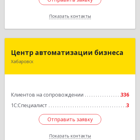
Показать контакты
Назад
Центр автоматизации бизнеса
Центр автоматизации бизнеса
Хабаровск
680030, Хабаровский край, Хабаровск г, Ленина
ул, дом № 4, оф.802
Подробнее
Клиентов на сопровождении
336
1С:Специалист
3
Отправить заявку
Отправить заявку
Показать контакты
Назад