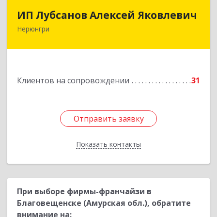
ИП Лубсанов Алексей Яковлевич
ИП Лубсанов Алексей Яковлевич
Нерюнгри
675002, Амурская область, г. Благовещенск, ул.
Краснофлотская ,77/1, кв.38
Подробнее
Клиентов на сопровождении
31
Отправить заявку
Отправить заявку
Показать контакты
Назад
При выборе фирмы-франчайзи в
Благовещенске (Амурская обл.), обратите
внимание на: