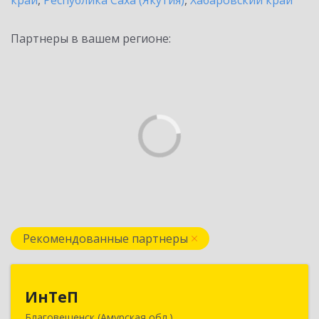
край
,
Республика Саха (Якутия)
,
Хабаровский край
Партнеры в вашем регионе:
Рекомендованные партнеры
ИнТеП
ИнТеП
Благовещенск (Амурская обл.)