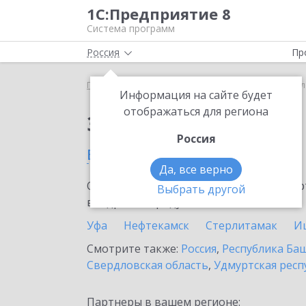
1С:Предприятие 8
Система программ
Россия
Пр
Главная
Сервисы ИТС
1С:Линк
1С:Линк в Бе
Информация на сайте будет
отображаться для региона
Заказать 1С:Линк
Россия
в Белебее
Да, все верно
Ознакомьтесь с информационными карт
Выбрать другой
внедрение продукта.
Уфа
Нефтекамск
Стерлитамак
И
Смотрите также:
Россия
,
Республика Ба
Свердловская область
,
Удмуртская респ
Партнеры в вашем регионе: