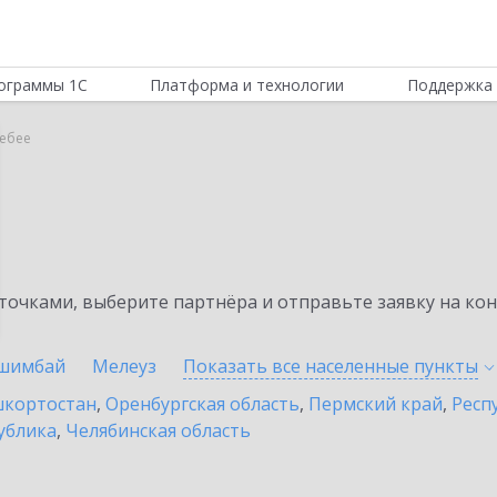
ограммы 1С
Платформа и технологии
Поддержка 
лебее
очками, выберите партнёра и отправьте заявку на ко
шимбай
Мелеуз
Показать все населенные
пункты
шкортостан
,
Оренбургская область
,
Пермский край
,
Респ
ублика
,
Челябинская область