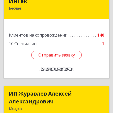
ИнТек
Беслан
363000, Северная Осетия - Алания Респ,
Правобережный, Беслан г, Комсомольская ул,
дом № 69
Подробнее
Клиентов на сопровождении
140
1С:Специалист
1
Отправить заявку
Отправить заявку
Показать контакты
Назад
ИП Журавлев Алексей
ИП Журавлев Алексей
Александрович
Александрович
Моздок