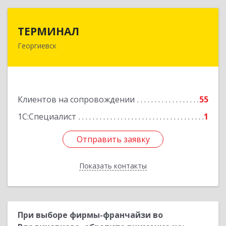
ТЕРМИНАЛ
ТЕРМИНАЛ
Георгиевск
357820, Ставропольский край, Георгиевск г,
Калинина ул, дом № 109
Подробнее
Клиентов на сопровождении
55
1С:Специалист
1
Отправить заявку
Отправить заявку
Показать контакты
Назад
При выборе фирмы-франчайзи во