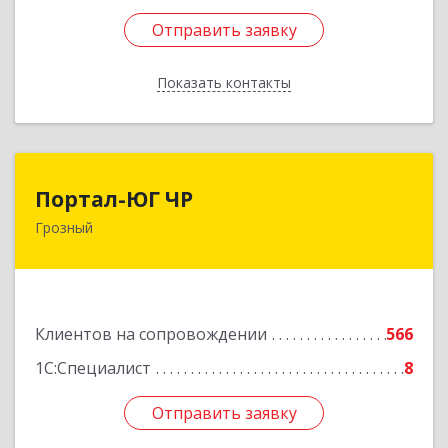
Отправить заявку
Отправить заявку
Показать контакты
Назад
Портал-ЮГ ЧР
Портал-ЮГ ЧР
Грозный
364906, Чеченская Респ, Грозный г, Путина пр-
кт, дом № 30
Подробнее
Клиентов на сопровождении
566
1С:Специалист
8
Отправить заявку
Отправить заявку