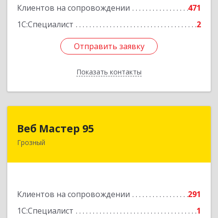
Клиентов на сопровождении
471
1С:Специалист
2
Отправить заявку
Отправить заявку
Показать контакты
Назад
Веб Мастер 95
Веб Мастер 95
Грозный
364050, Чеченская Респ, Грозный г, Им
Гайрбекова Муслима Гайрбековича ул, дом №
72
Подробнее
Клиентов на сопровождении
291
1С:Специалист
1