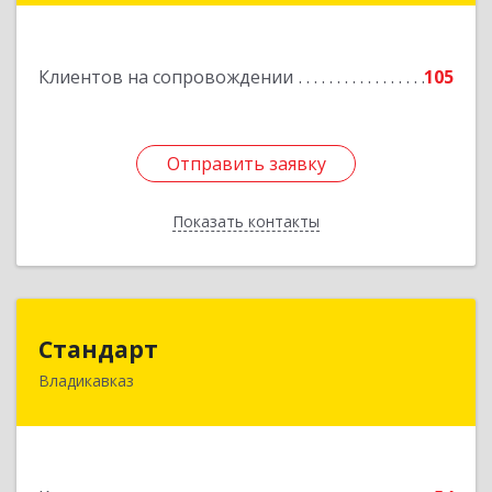
Подробнее
Клиентов на сопровождении
105
Отправить заявку
Отправить заявку
Показать контакты
Назад
Стандарт
Стандарт
Владикавказ
362025, Северная Осетия - Алания Респ,
Владикавказ г, Бородинская ул, дом № 25А,
этаж 2, оф. 25
Подробнее