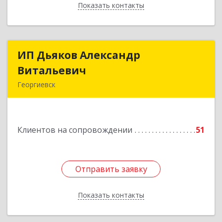
Показать контакты
Назад
ИП Дьяков Александр
ИП Дьяков Александр
Витальевич
Витальевич
Георгиевск
Подробнее
Клиентов на сопровождении
51
Отправить заявку
Отправить заявку
Показать контакты
Назад