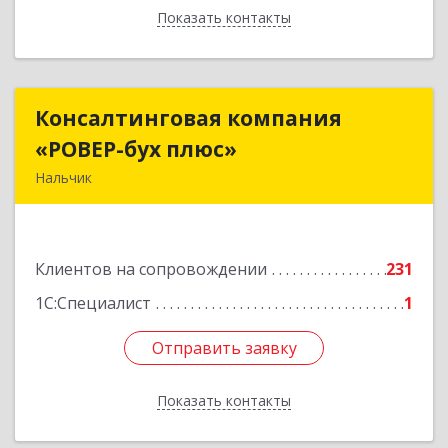
Показать контакты
Назад
Консалтинговая компания
Консалтинговая компания
«РОВЕР-бух плюс»
«РОВЕР-бух плюс»
Нальчик
360004, Кабардино-Балкарская Респ, Нальчик г,
Кирова ул, дом № 233
Клиентов на сопровождении
231
Подробнее
1С:Специалист
1
Отправить заявку
Отправить заявку
Показать контакты
Назад