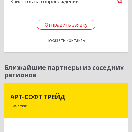
Клиентов на сопровождении
54
Отправить заявку
Отправить заявку
Показать контакты
Назад
Ближайшие партнеры из соседних
регионов
АРТ-СОФТ ТРЕЙД
АРТ-СОФТ ТРЕЙД
Грозный
364013, Чеченская Респ, Грозный г, Полярников
ул, дом № 36А
Подробнее