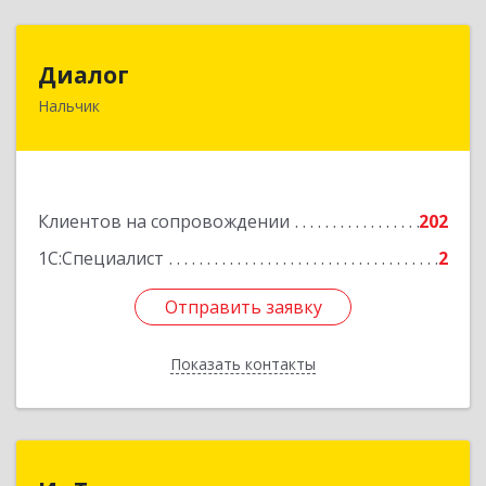
Диалог
Диалог
Нальчик
360016, Кабардино-Балкарская Респ, Нальчик г,
Калюжного ул, дом № 3, этаж 2
Подробнее
Клиентов на сопровождении
202
1С:Специалист
2
Отправить заявку
Отправить заявку
Показать контакты
Назад
ИнТек