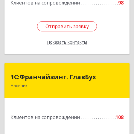
Клиентов на сопровождении
98
Отправить заявку
Отправить заявку
Показать контакты
Назад
1С:Франчайзинг. ГлавБух
1С:Франчайзинг. ГлавБух
Нальчик
360000, Кабардино-Балкарская Респ, Нальчик г,
Пачева ул, дом № 13, ТОД Европа, этаж 3, оф.2
Подробнее
Клиентов на сопровождении
108