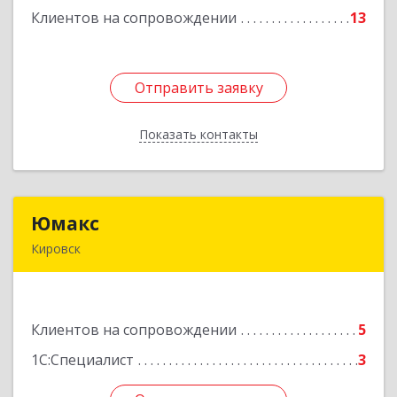
Клиентов на сопровождении
13
Отправить заявку
Отправить заявку
Показать контакты
Назад
Юмакс
Юмакс
Кировск
187340, Ленинградская обл, Кировский р-н,
Кировск г, Новая ул, дом № 5А
Клиентов на сопровождении
5
Подробнее
1С:Специалист
3