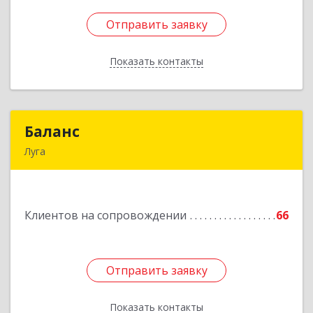
Отправить заявку
Отправить заявку
Показать контакты
Назад
Баланс
Баланс
Луга
188230, Ленинградская обл, Луга г, Урицкого
пр-кт, дом № 77а
Клиентов на сопровождении
66
Подробнее
Отправить заявку
Отправить заявку
Показать контакты
Назад