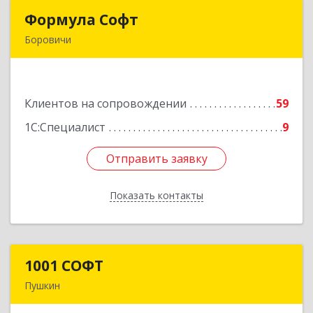
Формула Софт
Формула Софт
Боровичи
174411, Новгородская обл, Боровичский р-н,
Боровичи г, Международная ул, дом № 6
Клиентов на сопровождении
59
Подробнее
1С:Специалист
9
Отправить заявку
Отправить заявку
Показать контакты
Назад
1001 СОФТ
1001 СОФТ
Пушкин
196608, Санкт-Петербург г, Пушкин г,