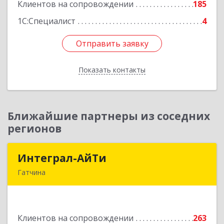
Клиентов на сопровождении
185
Подробнее
1С:Специалист
4
Отправить заявку
Отправить заявку
Показать контакты
Назад
Ближайшие партнеры из соседних
регионов
Интеграл-АйТи
Интеграл-АйТи
Гатчина
188300, Ленинградская обл, Гатчинский р-н,
Гатчина г, 25 Октября пр-кт, дом № 42, литера
А, оф.412
Клиентов на сопровождении
263