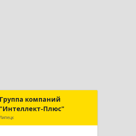
Группа компаний
Группа компаний
"Интеллект-Плюс"
"Интеллект-Плюс"
Липецк
398024, Липецкая обл, Липецк г,
Победы пл, дом № 8, 306