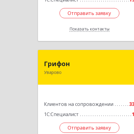
Отправить заявку
Отправить заявку
Показать контакты
Назад
Грифо
Грифон
Уварово
393461, Тамбовская обл, Уварово г
Южная ул, дом № 40
Подробне
Клиентов на сопровождении
3
1С:Специалист
Отправить заявку
Отправить заявку