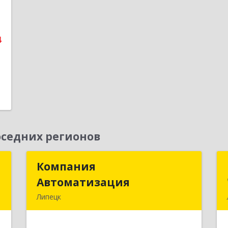
е
1
4
седних регионов
Т
Компания
Компания
Автоматизация
Автоматизация
,
Липецк
8
398001, Липецкая обл, Липецк г,
Победы пл, дом № 8