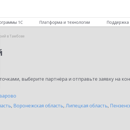
ограммы 1С
Платформа и технологии
Поддержка 
рий в Тамбове
й
очками, выберите партнёра и отправьте заявку на ко
варово
ласть
,
Воронежская область
,
Липецкая область
,
Пензенс