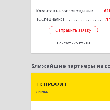
Подробне
Клиентов на сопровождении
62
1С:Специалист
1
Отправить заявку
Отправить заявку
Показать контакты
Назад
Ближайшие партнеры из со
ГК ПРОФИ
ГК ПРОФИТ
Липецк
398001, Липецкая обл, Липецк г
Советская ул, дом № 66Б, пом.