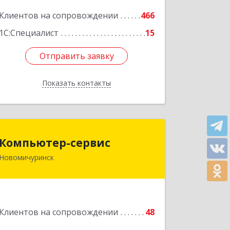
Клиентов на сопровождении
466
Подробнее
1С:Специалист
15
Отправить заявку
Отправить заявку
Показать контакты
Назад
Компьютер-сервис
Компьютер-сервис
Новомичуринск
391160, Рязанская обл, Пронский р-н,
Новомичуринск г, Смирягина пр-кт,
дом № 27-46
Подробнее
Клиентов на сопровождении
48