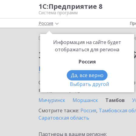
1С:Предприятие 8
Система программ
Россия
Пр
Главная
Сервисы ИТС
1С:Лекторий
1С:Лекто
Информация на сайте будет
отображаться для региона
Заказать 1С:Лектори
Россия
в Тамбове
Да, все верно
Ознакомьтесь с информационными карт
Выбрать другой
внедрение продукта.
Мичуринск
Моршанск
Тамбов
У
Смотрите также:
Россия
,
Тамбовская об
Саратовская область
Партнеры в вашем регионе: