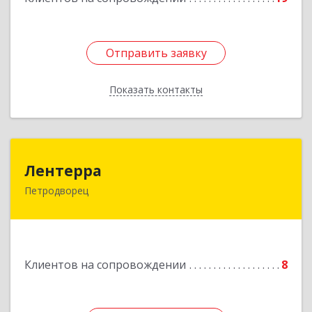
Отправить заявку
Отправить заявку
Показать контакты
Назад
Лентерра
Лентерра
Петродворец
198517, Санкт-Петербург, Петергоф г,
Ропшинское шоссе, дом № 3, корпус 2, кв.99
Подробнее
Клиентов на сопровождении
8