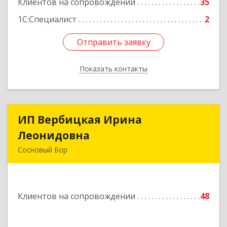
Клиентов на сопровождении
35
1С:Специалист
2
Отправить заявку
Отправить заявку
Показать контакты
Назад
ИП Вербицкая Ирина
ИП Вербицкая Ирина
Леонидовна
Леонидовна
Сосновый Бор
189540, Сосновый Бор г, Героев пр-кт, дом №
55
Клиентов на сопровождении
48
Подробнее