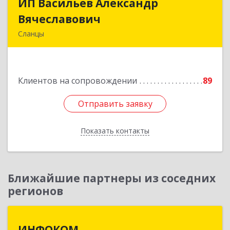
ИП Васильев Александр
ИП Васильев Александр
Вячеславович
Вячеславович
Сланцы
Ленинградская обл, Сланцы г, Спортивная ул,
дом № 2
Клиентов на сопровождении
89
Подробнее
Отправить заявку
Отправить заявку
Показать контакты
Назад
Ближайшие партнеры из соседних
регионов
ИНФОКОМ
ИНФОКОМ