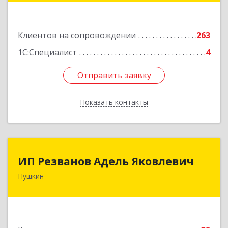
А, оф.412
Подробнее
Клиентов на сопровождении
263
1С:Специалист
4
Отправить заявку
Отправить заявку
Показать контакты
Назад
ИП Резванов Адель Яковлевич
ИП Резванов Адель Яковлевич
Пушкин
196602, Санкт-Петербург г, Пушкин г, Красной
Звезды ул, дом № 17/9, литера А, кв.2
Подробнее