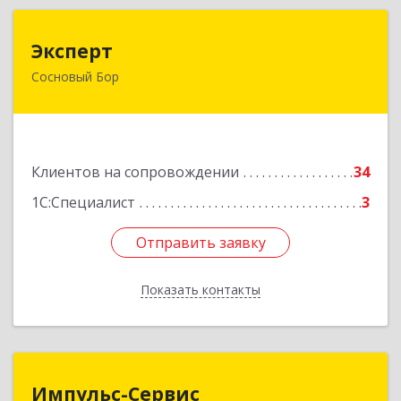
Эксперт
Эксперт
Сосновый Бор
188544, Ленинградская обл, Сосновый Бор г, 50
лет Октября ул, дом № 1
Подробнее
Клиентов на сопровождении
34
1С:Специалист
3
Отправить заявку
Отправить заявку
Показать контакты
Назад
Импульс-Сервис
Импульс-Сервис