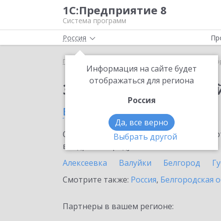
1С:Предприятие 8
Система программ
Россия
Пр
Главная
Сервисы ИТС
1С:Лекторий
1С:Лект
Информация на сайте будет
отображаться для региона
Заказать 1С:Лектори
Россия
в Шебекино
Да, все верно
Ознакомьтесь с информационными карт
Выбрать другой
внедрение продукта.
Алексеевка
Валуйки
Белгород
Г
Смотрите также:
Россия
,
Белгородская о
Партнеры в вашем регионе: