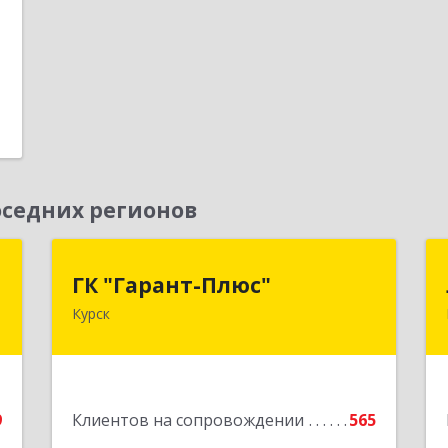
1
седних регионов
н
ГК "Гарант-Плюс"
ГК "Гарант-Плюс"
Курск
,
305035, Курская обл, Курск г,
1
Овечкина ул, дом № 14, пом.1
е
Подробнее
9
Клиентов на сопровождении
565