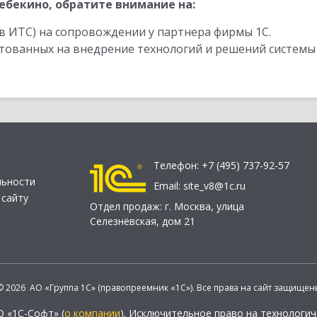
бекино, обратите внимание на:
в ИТС) на сопровождении у партнера фирмы 1С.
стованных на внедрение технологий и решений системы
Телефон:
+7 (495) 737-92-57
льности
Email:
site_v8@1c.ru
 сайту
Отдел продаж:
г. Москва
,
улица
Селезнёвская, дом 21
© 2026 АО «Группа 1С» (правопреемник «1С»). Все права на сайт защищен
О «1С-Софт» (
о компании
). Исключительное право на технологи