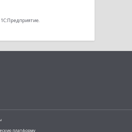
 1С:Предприятие.
ы
ческую платформу