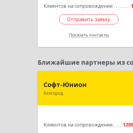
Клиентов на сопровождении
Отправить заявку
Отправить заявку
Показать контакты
Назад
Ближайшие партнеры из со
Софт-Юнио
Софт-Юнион
Белгород
308014, Белгородская обл, Белгород г
Садовая ул, дом № 3а, оф.4/
Подробне
Клиентов на сопровождении
120