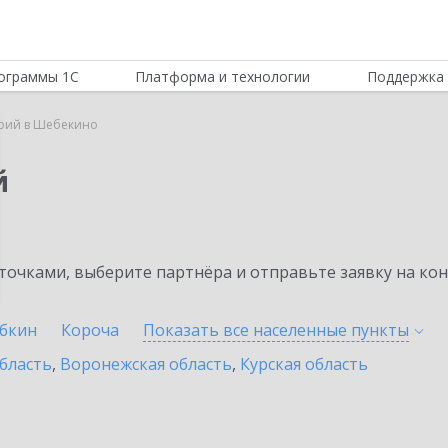
ограммы 1С
Платформа и технологии
Поддержка 
орий в Шебекино
й
очками, выберите партнёра и отправьте заявку на ко
убкин
Короча
Показать все населенные
пункты
бласть
,
Воронежская область
,
Курская область