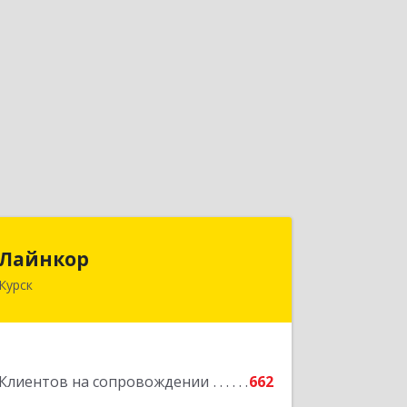
Лайнкор
Лайнкор
Курск
305021, Курская обл, Курск г, Победы
пр-кт, дом № 10, оф.№64
Подробнее
Клиентов на сопровождении
662