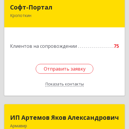
Софт-Портал
Софт-Портал
Кропоткин
352395, Краснодарский край, Кавказский р-н,
Кропоткин г, Лесной пер, дом № 15, кв.61
Подробнее
Клиентов на сопровождении
75
Отправить заявку
Отправить заявку
Показать контакты
Назад
ИП Артемов Яков Александрович
ИП Артемов Яков Александрович
Армавир