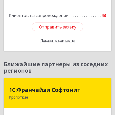
Подробнее
Клиентов на сопровождении
43
Отправить заявку
Отправить заявку
Показать контакты
Назад
Ближайшие партнеры из соседних
регионов
1С:Франчайзи Софтонит
1С:Франчайзи Софтонит
Кропоткин
352380, Краснодарский край, Кавказский р-н,
Кропоткин г, Коммунальный пер, дом № 8