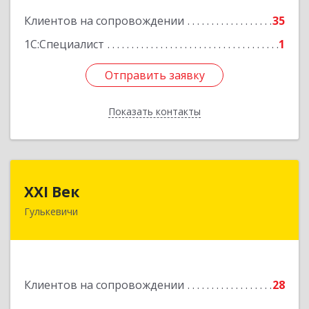
Подробнее
Клиентов на сопровождении
35
1С:Специалист
1
Отправить заявку
Отправить заявку
Показать контакты
Назад
XXI Век
XXI Век
Гулькевичи
352180, Краснодарский край, Отрадо-
Кубанское с, Северная ул, дом № 11
Подробнее
Клиентов на сопровождении
28