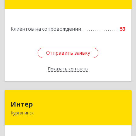
Подробнее
Клиентов на сопровождении
53
Отправить заявку
Отправить заявку
Показать контакты
Назад
Интер
Интер
Курганинск
352430, Краснодарский край, Курганинск г,
Матросова ул, дом № 151