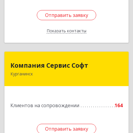
Отправить заявку
Отправить заявку
Показать контакты
Назад
Компания Сервис Софт
Компания Сервис Софт
Курганинск
352430, Краснодарский край, Курганинск г,
Розы Люксембург ул, дом № 333
Подробнее
Клиентов на сопровождении
164
Отправить заявку
Отправить заявку