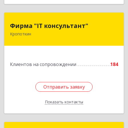
Фирма "IT консультант"
Фирма "IT консультант"
Кропоткин
352389, Краснодарский край, Кавказский р-н,
Кропоткин г, Пушкина ул, дом № 294, оф.2,3
Подробнее
Клиентов на сопровождении
184
Отправить заявку
Отправить заявку
Показать контакты
Назад