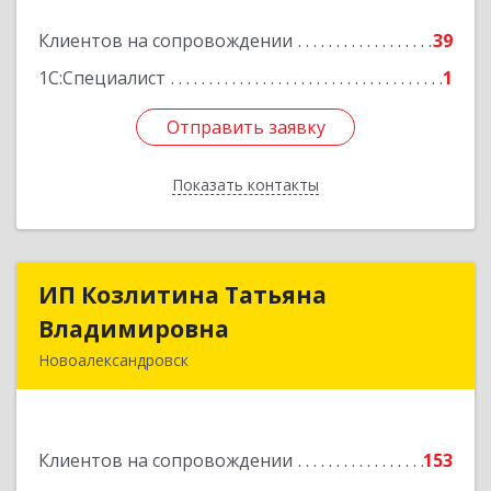
Подробнее
Клиентов на сопровождении
39
1С:Специалист
1
Отправить заявку
Отправить заявку
Показать контакты
Назад
ИП Козлитина Татьяна
ИП Козлитина Татьяна
Владимировна
Владимировна
Новоалександровск
356000, Ставропольский край,
Новоалександровск г, Гайдара пер, дом № 25
Клиентов на сопровождении
153
Подробнее