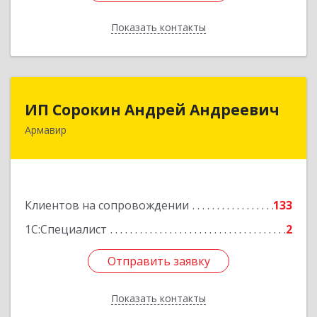
Показать контакты
Назад
ИП Сорокин Андрей Андреевич
ИП Сорокин Андрей Андреевич
Армавир
352900, Краснодарский край, Армавир г,
Ф.Энгельса ул, дом № 25, кв.309
Подробнее
Клиентов на сопровождении
133
1С:Специалист
2
Отправить заявку
Отправить заявку
Показать контакты
Назад