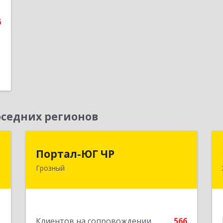
е
6
седних регионов
Д
Портал-ЮГ ЧР
Портал-ЮГ ЧР
Грозный
,
364906, Чеченская Респ, Грозный г,
А
Путина пр-кт, дом № 30
е
Подробнее
1
Клиентов на сопровождении
566