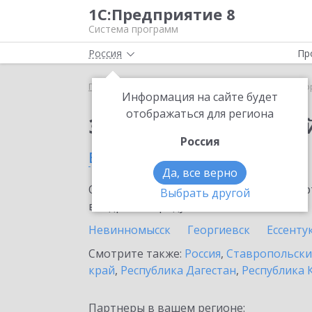
1С:Предприятие 8
Система программ
Россия
Пр
Главная
Сервисы ИТС
1С:Лекторий
1С:Лекто
Информация на сайте будет
отображаться для региона
Заказать 1С:Лектори
Россия
в Нефтекумске
Да, все верно
Ознакомьтесь с информационными карт
Выбрать другой
внедрение продукта.
Невинномысск
Георгиевск
Ессенту
Смотрите также:
Россия
,
Ставропольски
край
,
Республика Дагестан
,
Республика 
Партнеры в вашем регионе: