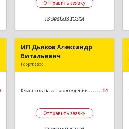
Отправить заявку
Отправить заявку
Показать контакты
Назад
а
ИП Дьяков Александр
ИП Дьяков Александр
ч
Витальевич
Витальевич
Георгиевск
,
Подробнее
я
0
0
Клиентов на сопровождении
51
е
Отправить заявку
Отправить заявку
Показать контакты
Назад