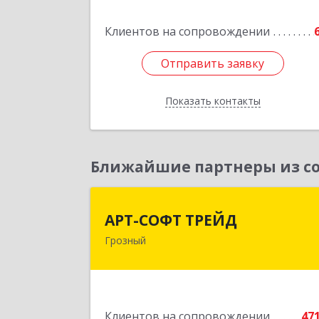
Подробне
Клиентов на сопровождении
Отправить заявку
Отправить заявку
Показать контакты
Назад
Ближайшие партнеры из со
АРТ-СОФТ ТРЕЙ
АРТ-СОФТ ТРЕЙД
Грозный
364013, Чеченская Респ, Грозный г
Полярников ул, дом № 36
Подробне
Клиентов на сопровождении
47