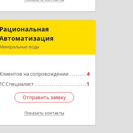
Рациональная
Рациональная
Автоматизация
Автоматизация
Минеральные воды
357209, Ставропольский край, м.о.
Минераловодский, Минеральные
Воды г, 22 Партсъезда пр-кт,
Клиентов на сопровождении
домовладение № 9, корпус 1
4
1С:Специалист
1
Подробнее
Отправить заявку
Отправить заявку
Показать контакты
Назад