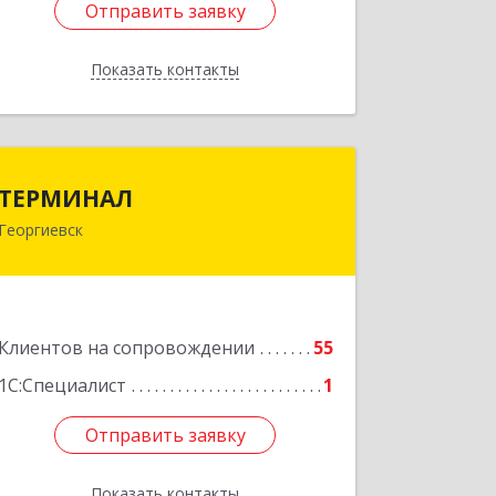
Отправить заявку
Отправить заявку
Показать контакты
Назад
ТЕРМИНАЛ
ТЕРМИНАЛ
Георгиевск
357820, Ставропольский край,
Георгиевск г, Калинина ул, дом № 109
Подробнее
Клиентов на сопровождении
55
1С:Специалист
1
Отправить заявку
Отправить заявку
Показать контакты
Назад