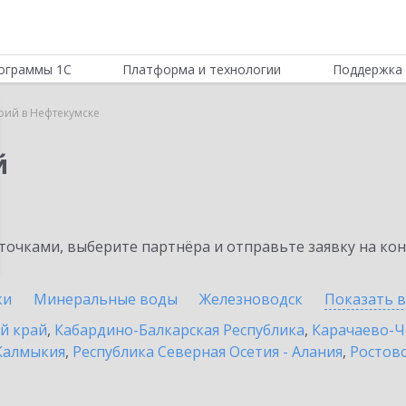
ограммы 1С
Платформа и технологии
Поддержка 
рий в Нефтекумске
й
очками, выберите партнёра и отправьте заявку на ко
ки
Минеральные воды
Железноводск
Показать 
й край
,
Кабардино-Балкарская Республика
,
Карачаево-Ч
Калмыкия
,
Республика Северная Осетия - Алания
,
Ростовс