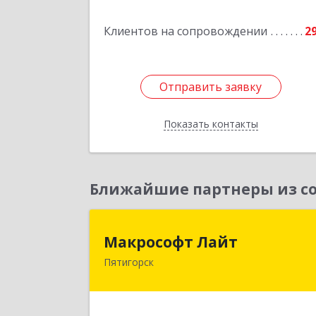
Клиентов на сопровождении
2
Подробне
Отправить заявку
Отправить заявку
Показать контакты
Назад
Ближайшие партнеры из со
Макрософт Лай
Макрософт Лайт
Пятигорск
357501, Ставропольский край
Пятигорск г, Коста Хетагурова ул, до
№ 