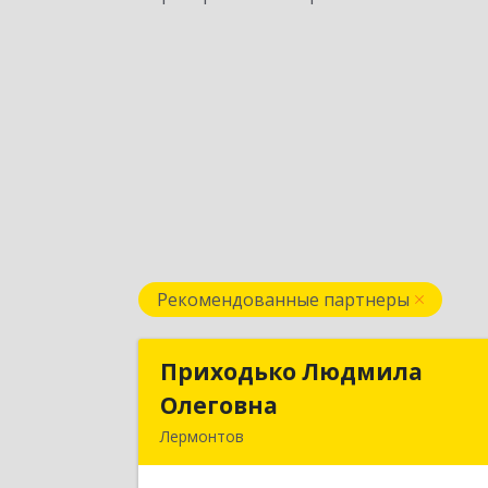
Рекомендованные партнеры
Приходько Людмила
Приходько Людмил
Олеговна
Олеговн
Лермонтов
357341, Лермонтов г, П.Лумумбы ул
дом № 43/2, кв.4