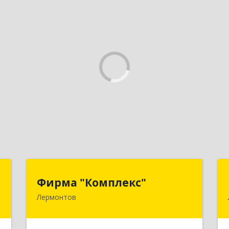
а
Фирма "Комплекс"
Фирма "Комплекс"
а
Лермонтов
357348, Ставропольский край,
Лермонтов г, Острогорка с, Степная
,
ул, дом № 46, а
4