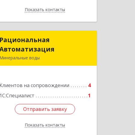
Показать контакты
Назад
Рациональная
Рациональная
Автоматизация
Автоматизация
Минеральные воды
357209, Ставропольский край, м.о.
Минераловодский, Минеральные
Воды г, 22 Партсъезда пр-кт,
Клиентов на сопровождении
домовладение № 9, корпус 1
4
1С:Специалист
1
Подробнее
Отправить заявку
Отправить заявку
Показать контакты
Назад