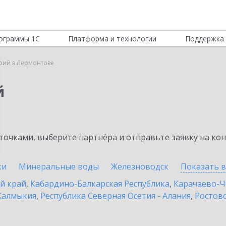
ограммы 1С
Платформа и технологии
Поддержка 
рий в Лермонтове
й
очками, выберите партнёра и отправьте заявку на ко
ки
Минеральные воды
Железноводск
Показать 
й край
,
Кабардино-Балкарская Республика
,
Карачаево-Ч
Калмыкия
,
Республика Северная Осетия - Алания
,
Ростовс