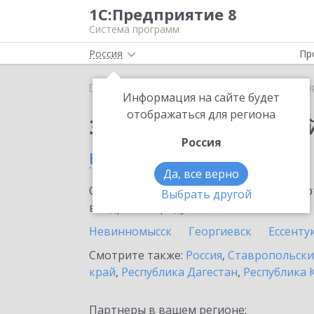
1С:Предприятие 8
Система программ
Россия
Пр
Главная
Сервисы ИТС
1С:Лекторий
1С:Лекто
Информация на сайте будет
отображаться для региона
Заказать 1С:Лектори
Россия
в Лермонтове
Да, все верно
Ознакомьтесь с информационными карт
Выбрать другой
внедрение продукта.
Невинномысск
Георгиевск
Ессенту
Смотрите также:
Россия
,
Ставропольски
край
,
Республика Дагестан
,
Республика 
Партнеры в вашем регионе: