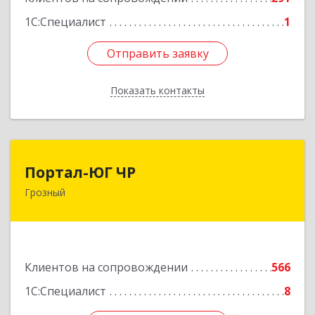
1С:Специалист
1
Отправить заявку
Отправить заявку
Показать контакты
Назад
Портал-ЮГ ЧР
Портал-ЮГ ЧР
Грозный
364906, Чеченская Респ, Грозный г, Путина пр-
кт, дом № 30
Подробнее
Клиентов на сопровождении
566
1С:Специалист
8