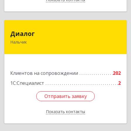
Диалог
Диалог
Нальчик
360016, Кабардино-Балкарская Респ, Нальчик г,
Калюжного ул, дом № 3, этаж 2
Подробнее
Клиентов на сопровождении
202
1С:Специалист
2
Отправить заявку
Отправить заявку
Показать контакты
Назад