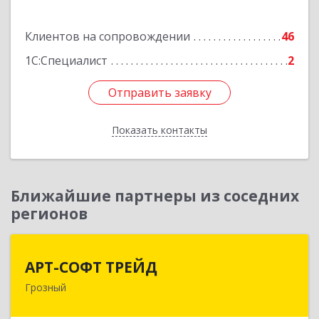
Подробнее
Клиентов на сопровождении
46
1С:Специалист
2
Отправить заявку
Отправить заявку
Показать контакты
Назад
Ближайшие партнеры из соседних
регионов
АРТ-СОФТ ТРЕЙД
АРТ-СОФТ ТРЕЙД
Грозный
364013, Чеченская Респ, Грозный г, Полярников
ул, дом № 36А