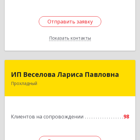
Отправить заявку
Отправить заявку
Показать контакты
Назад
ИП Веселова Лариса Павловна
ИП Веселова Лариса Павловна
Прохладный
361045, Кабардино-Балкарская Респ,
Прохладный г, Добровольская ул, дом № 31
Подробнее
Клиентов на сопровождении
98