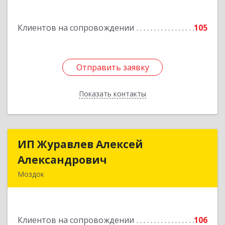
Подробнее
Клиентов на сопровождении
105
Отправить заявку
Отправить заявку
Показать контакты
Назад
ИП Журавлев Алексей
ИП Журавлев Алексей
Александрович
Александрович
Моздок
363750, Северная Осетия - Алания Респ, Моздок
г, Кирова ул, дом № 41
Клиентов на сопровождении
106
Подробнее