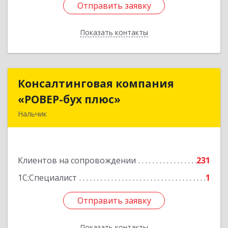
Отправить заявку
Отправить заявку
Показать контакты
Назад
Консалтинговая компания
Консалтинговая компания
«РОВЕР-бух плюс»
«РОВЕР-бух плюс»
Нальчик
360004, Кабардино-Балкарская Респ, Нальчик г,
Кирова ул, дом № 233
Клиентов на сопровождении
231
Подробнее
1С:Специалист
1
Отправить заявку
Отправить заявку
Показать контакты
Назад