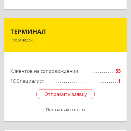
ТЕРМИНАЛ
ТЕРМИНАЛ
Георгиевск
357820, Ставропольский край, Георгиевск г,
Калинина ул, дом № 109
Подробнее
Клиентов на сопровождении
55
1С:Специалист
1
Отправить заявку
Отправить заявку
Показать контакты
Назад