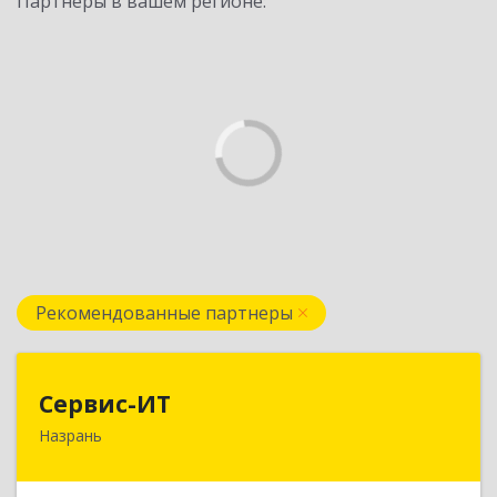
Партнеры в вашем регионе:
Рекомендованные партнеры
Сервис-ИТ
Сервис-ИТ
Назрань
386102, Ингушетия Респ, Назрань г,
Центральный округ тер, Московская ул, дом №
7, этаж 2, офис 1