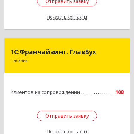
Отправить заявку
Отправить заявку
Показать контакты
Назад
1С:Франчайзинг. ГлавБух
1С:Франчайзинг. ГлавБух
Нальчик
360000, Кабардино-Балкарская Респ, Нальчик г,
Пачева ул, дом № 13, ТОД Европа, этаж 3, оф.2
Подробнее
Клиентов на сопровождении
108
Отправить заявку
Отправить заявку
Показать контакты
Назад