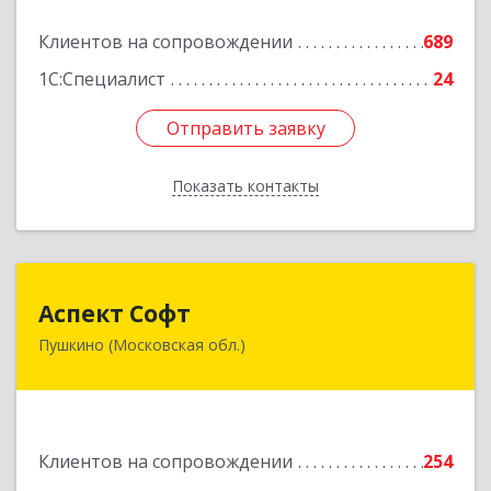
Клиентов на сопровождении
689
Подробнее
1С:Специалист
24
Отправить заявку
Отправить заявку
Показать контакты
Назад
Аспект Софт
Аспект Софт
Пушкино (Московская обл.)
141205, Московская обл, Пушкинский р-н,
Пушкино г, Московский пр-кт, дом № 44, пом.4
Подробнее
Клиентов на сопровождении
254