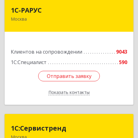
1С-РАРУС
1С-РАРУС
Москва
127434, Москва г, Дмитровское ш, дом № 9Б
Подробнее
Клиентов на сопровождении
9043
1С:Специалист
590
Отправить заявку
Отправить заявку
Показать контакты
Назад
1С:Сервистренд
1С:Сервистренд
Москва