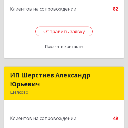
Подробнее
Клиентов на сопровождении
82
Отправить заявку
Отправить заявку
Показать контакты
Назад
ИП Шерстнев Александр
ИП Шерстнев Александр
Юрьевич
Юрьевич
Щелково
141180, Московская обл, Щелковский р-н,
Загорянский дп, Кирова ул, дом № 28
Клиентов на сопровождении
49
Подробнее