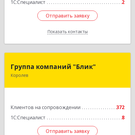
1С:Специалист
2
Отправить заявку
Отправить заявку
Показать контакты
Назад
Группа компаний "Блик"
Группа компаний "Блик"
Королев
141077, Московская обл, Королев г,
Октябрьский б-р, дом № 14
Подробнее
Клиентов на сопровождении
372
1С:Специалист
8
Отправить заявку
Отправить заявку