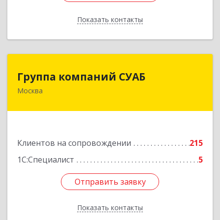
Показать контакты
Назад
Группа компаний СУАБ
Группа компаний СУАБ
Москва
105082, Москва г, Почтовая Б. ул, дом 36, стр.9,
оф.238
Подробнее
Клиентов на сопровождении
215
1С:Специалист
5
Отправить заявку
Отправить заявку
Показать контакты
Назад