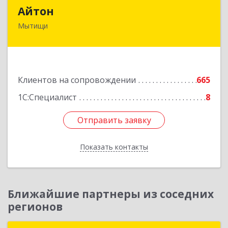
Айтон
Айтон
Мытищи
141006, Московская обл, Мытищи г,
Олимпийский пр-кт, строение 10, пом.1А,8
Подробнее
Клиентов на сопровождении
665
1С:Специалист
8
Отправить заявку
Отправить заявку
Показать контакты
Назад
Ближайшие партнеры из соседних
регионов