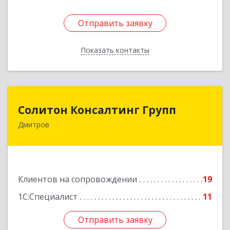
Отправить заявку
Отправить заявку
Показать контакты
Назад
Солитон Консалтинг Групп
Солитон Консалтинг Групп
Дмитров
141804, Московская обл, г.о. Дмитровский,
Дмитров г, Чекистская ул, дом № 8, кв.186
Подробнее
Клиентов на сопровождении
19
1С:Специалист
11
Отправить заявку
Отправить заявку