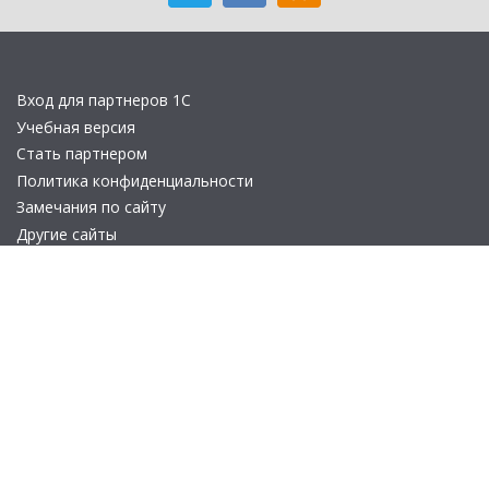
Вход для партнеров 1С
Учебная версия
Стать партнером
Политика конфиденциальности
Замечания по сайту
Другие сайты
Телефон:
+7 (495) 737-92-57
Email:
site_v8@1c.ru
Отдел продаж:
г. Москва
,
улица Селезнёвская, дом 21
© 2026 АО «Группа 1С» (правопреемник «1С»). Все права на сайт