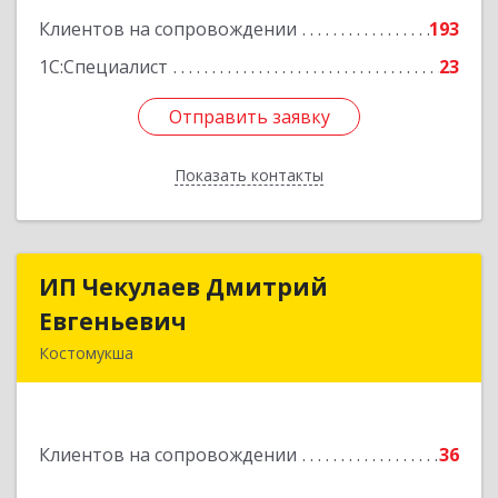
Клиентов на сопровождении
193
1С:Специалист
23
Отправить заявку
Отправить заявку
Показать контакты
Назад
ИП Чекулаев Дмитрий
ИП Чекулаев Дмитрий
Евгеньевич
Евгеньевич
Костомукша
Подробнее
Клиентов на сопровождении
36