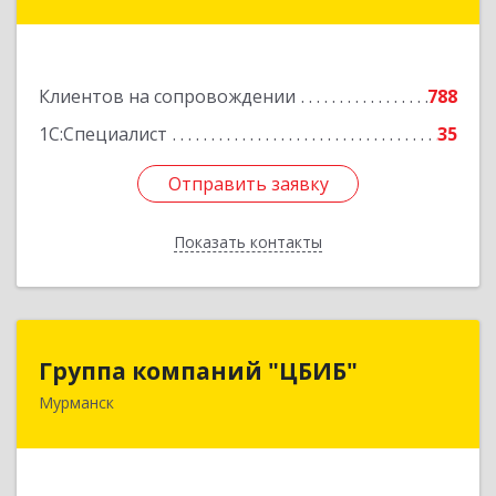
ул, дом № 10
Подробнее
Клиентов на сопровождении
788
1С:Специалист
35
Отправить заявку
Отправить заявку
Показать контакты
Назад
Группа компаний "ЦБИБ"
Группа компаний "ЦБИБ"
Мурманск
183010, Мурманская обл, Мурманск г, Кирова
пр-кт, дом № 17
Подробнее