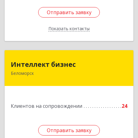
Отправить заявку
Отправить заявку
Показать контакты
Назад
Интеллект бизнес
Интеллект бизнес
Беломорск
г. Беломорск, Портовое шоссе, д.1
Подробнее
Клиентов на сопровождении
24
Отправить заявку
Отправить заявку