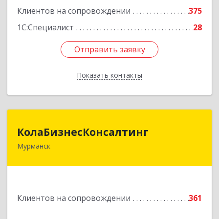
Клиентов на сопровождении
375
1С:Специалист
28
Отправить заявку
Отправить заявку
Показать контакты
Назад
КолаБизнесКонсалтинг
КолаБизнесКонсалтинг
Мурманск
183074, Мурманская обл, Мурманск г,
Полярный Круг ул, дом № 3
Подробнее
Клиентов на сопровождении
361