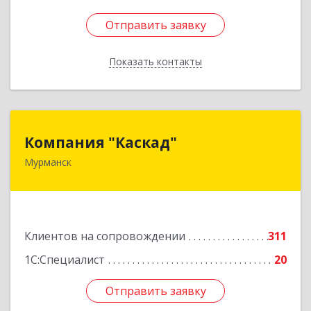
Отправить заявку
Отправить заявку
Показать контакты
Назад
Компания "Каскад"
Компания "Каскад"
Мурманск
183038, Мурманская обл, Мурманск г, Бабикова
проезд, дом № 12, кв.59
Подробнее
Клиентов на сопровождении
311
1С:Специалист
20
Отправить заявку
Отправить заявку