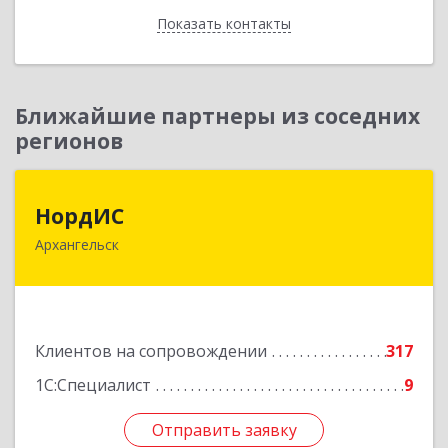
Показать контакты
Назад
Ближайшие партнеры из соседних
регионов
НордИС
НордИС
Архангельск
163071, Архангельская обл, Архангельск г,
Гайдара ул, дом № 55, оф.18
Подробнее
Клиентов на сопровождении
317
1С:Специалист
9
Отправить заявку
Отправить заявку