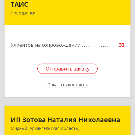
ТАИС
Новодвинск
164902, Архангельская обл, Новодвинск г,
Димитрова ул, дом № 4а
Подробнее
Клиентов на сопровождении
33
Отправить заявку
Отправить заявку
Показать контакты
Назад
ИП Зотова Наталия Николаевна
ИП Зотова Наталия Николаевна
Мирный (Архангельская область)
164170, г.Мирный, Архангельской обл.,