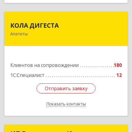
КОЛА ДИГЕСТА
КОЛА ДИГЕСТА
Апатиты
184209, Мурманская обл, Апатиты г,
Космонавтов ул, дом № 17
Подробнее
Клиентов на сопровождении
180
1С:Специалист
12
Отправить заявку
Отправить заявку
Показать контакты
Назад