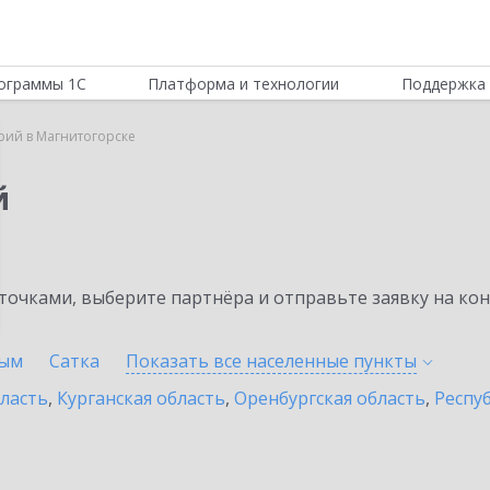
ограммы 1С
Платформа и технологии
Поддержка 
рий в Магнитогорске
й
очками, выберите партнёра и отправьте заявку на ко
ым
Сатка
Показать все населенные
пункты
бласть
,
Курганская область
,
Оренбургская область
,
Респу