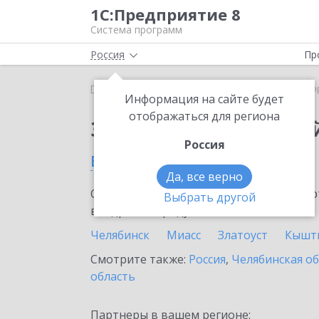
1С:Предприятие 8
Система программ
Россия
Пр
Главная
Сервисы ИТС
1С:Лекторий
1С:Лекто
Информация на сайте будет
отображаться для региона
Заказать 1С:Лектори
Россия
в Магнитогорске
Да, все верно
Ознакомьтесь с информационными карт
Выбрать другой
внедрение продукта.
Челябинск
Миасс
Златоуст
Кышт
Смотрите также:
Россия
,
Челябинская о
область
Партнеры в вашем регионе: