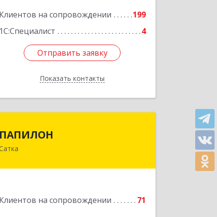
Подробнее
Клиентов на сопровождении
199
1С:Специалист
4
Отправить заявку
Отправить заявку
Показать контакты
Назад
ПАПИЛОН
ПАПИЛОН
Сатка
456910, Челябинская обл, Саткинский
р-н, г Сатка, ул Индустриальная, д.18
Подробнее
Клиентов на сопровождении
71