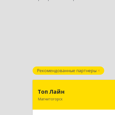
Рекомендованные партнеры
Топ Лай
Топ Лайн
Магнитогорск
454000, Челябинская обл
Магнитогорск г, Галиуллина ул, до
№ 11, А, кв.