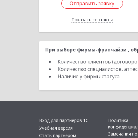
Отправить заявку
Отправить заявку
Показать контакты
Назад
При выборе фирмы-франчайзи , об
Количество клиентов (договоро
Количество специалистов, атте
Наличие у фирмы статуса
Вход для партнеров 1С
Политика
конфиденциа
Учебная версия
Замечания по
Стать партнером