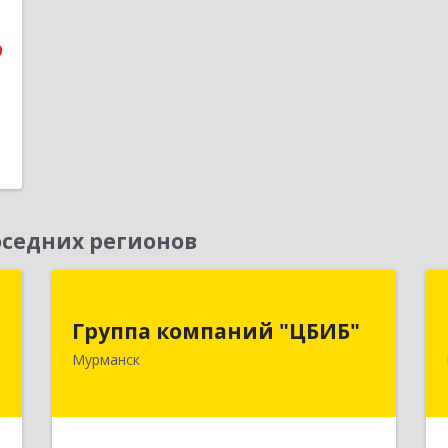
9
седних регионов
й
Группа компаний "ЦБИБ"
"
Группа компаний "ЦБИБ"
183010, Мурманская обл, Мурманск г,
Мурманск
Кирова пр-кт, дом № 17
,
0
Подробнее