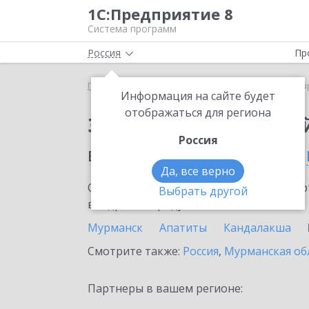
1С:Предприятие 8
Система программ
Россия
Пр
Главная
Сервисы ИТС
1С:Лекторий
1С:Лекто
Информация на сайте будет
отображаться для региона
Заказать 1С:Лектори
Россия
в населенном пунте
Ко
Да, все верно
Ознакомьтесь с информационными карт
Выбрать другой
внедрение продукта.
Мурманск
Апатиты
Кандалакша
Смотрите также:
Россия
,
Мурманская об
Партнеры в вашем регионе: