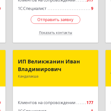
1
Клиентов на сопровождении
317
0
1С:Специалист
9
Отправить заявку
Отправить заявку
Показать контакты
Назад
А
ИП Великжанин Иван
ИП Великжанин Иван
Владимирович
Владимирович
,
7
Кандалакша
184046, Мурманская обл, Кандалакша
г, Наймушина ул, дом № 16, кв.37
е
Подробнее
0
Клиентов на сопровождении
177