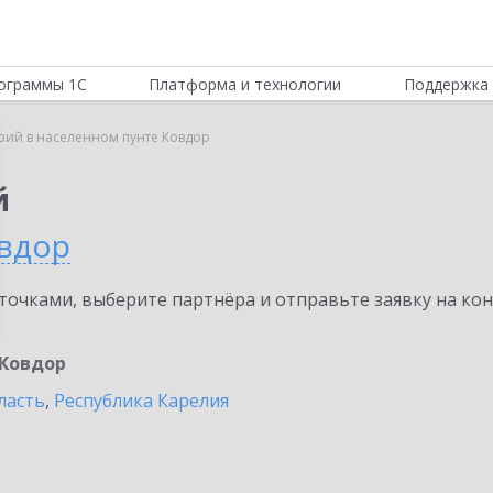
ограммы 1С
Платформа и технологии
Поддержка 
рий в населенном пунте Ковдор
й
вдор
очками, выберите партнёра и отправьте заявку на ко
Ковдор
ласть
,
Республика Карелия