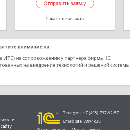
Отправить заявку
Отправить заявку
Показать контакты
Назад
ратите внимание на:
в ИТС) на сопровождении у партнера фирмы 1С.
стованных на внедрение технологий и решений системы
Телефон:
+7 (495) 737-92-57
льности
Email:
site_v8@1c.ru
 сайту
Отдел продаж:
г. Москва
,
улица