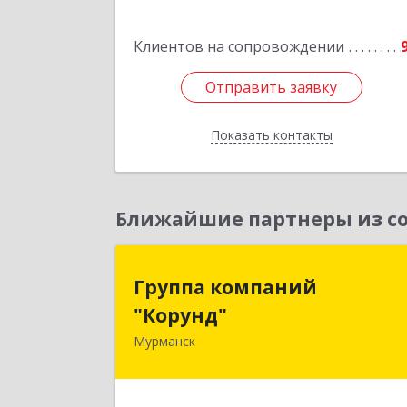
Клиентов на сопровождении
Отправить заявку
Отправить заявку
Показать контакты
Назад
Ближайшие партнеры из со
Группа компани
Группа компаний
"Корунд
"Корунд"
Мурманск
183025, Мурманская обл, Мурманск г
Тарана ул, дом № 1