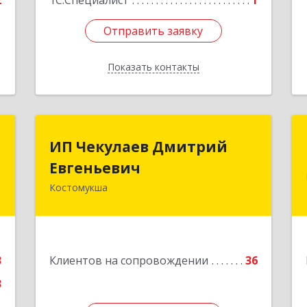
2
1С:Специалист
1
Отправить заявку
Отправить заявку
Показать контакты
Назад
-
ИП Чекулаев Дмитрий
ИП Чекулаев Дмитрий
"
Евгеньевич
Евгеньевич
Костомукша
,
Подробнее
,
1
е
3
Клиентов на сопровождении
36
3