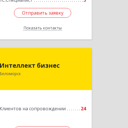
1С:Специалист
5
Отправить заявку
Отправить заявку
Показать контакты
Назад
Интеллект бизнес
Интеллект бизнес
г. Беломорск, Портовое шоссе, д.1
Беломорск
Подробнее
Клиентов на сопровождении
24