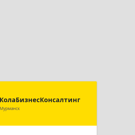
КолаБизнесКонсалтинг
КолаБизнесКонсалтинг
183074, Мурманская обл, Мурманск г,
Мурманск
Полярный Круг ул, дом № 3
Подробнее