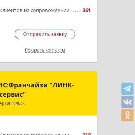
Клиентов на сопровождении
361
Отправить заявку
Отправить заявку
Показать контакты
Назад
1С:Франчайзи "ЛИНК-
1С:Франчайзи "ЛИНК-
сервис"
сервис"
Архангельск
163000, Архангельская обл,
Архангельск г, Ленина пл., дом № 4,
оф.1810 (18 этаж)
Подробнее