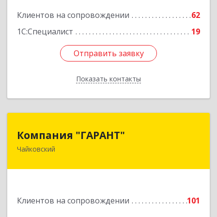
Подробнее
Клиентов на сопровождении
62
1С:Специалист
19
Отправить заявку
Отправить заявку
Показать контакты
Назад
Компания "ГАРАНТ"
Компания "ГАРАНТ"
Чайковский
617760, Пермский край, Чайковский г, Карла
Маркса ул, дом № 31, оф.3
Подробнее
Клиентов на сопровождении
101