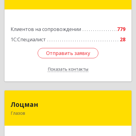
Коммунаров ул, дом № 234
Подробнее
Клиентов на сопровождении
779
1С:Специалист
28
Отправить заявку
Отправить заявку
Показать контакты
Назад
Лоцман
Лоцман
Глазов
427620, Удмуртская Респ, Глазов г, Сибирская
ул, дом № 20