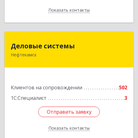
Показать контакты
Назад
Деловые системы
Деловые системы
Нефтекамск
452689, Башкортостан Респ, Нефтекамск г,
Ленина ул, дом № 47В, пом.3
Подробнее
Клиентов на сопровождении
502
1С:Специалист
3
Отправить заявку
Отправить заявку
Показать контакты
Назад