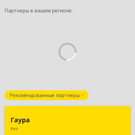
Партнеры в вашем регионе:
Рекомендованные партнеры
Гаура
Гаура
Кез
427580, Удмуртская Респ, Кезский р-н, Кез п,