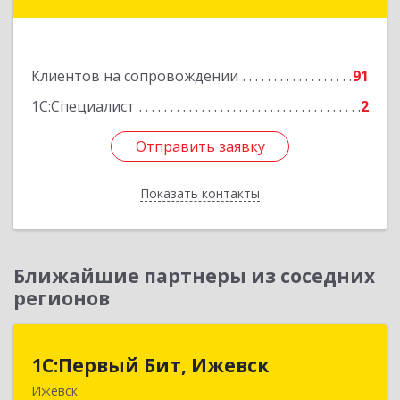
Кооперативная ул, дом № 12
Подробнее
Клиентов на сопровождении
91
1С:Специалист
2
Отправить заявку
Отправить заявку
Показать контакты
Назад
Ближайшие партнеры из соседних
регионов
1С:Первый Бит, Ижевск
1С:Первый Бит, Ижевск
Ижевск
426008, Удмуртская Респ, Ижевск г,