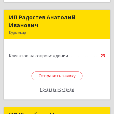
ИП Радостев Анатолий
ИП Радостев Анатолий
Иванович
Иванович
Кудымкар
619000, Пермский край, Кудымкар г, Герцена
ул, дом № 52
Клиентов на сопровождении
23
Подробнее
Отправить заявку
Отправить заявку
Показать контакты
Назад