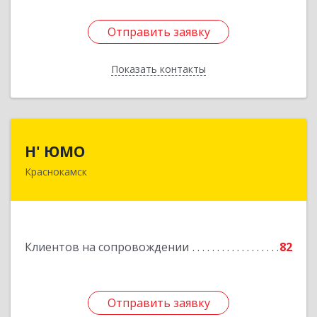
Отправить заявку
Отправить заявку
Показать контакты
Назад
Н' ЮМО
Н' ЮМО
Краснокамск
617060, Пермский край, Краснокамский р-н,
Краснокамск г, Большевистская ул, дом № 38,
оф.3
Подробнее
Клиентов на сопровождении
82
Отправить заявку
Отправить заявку