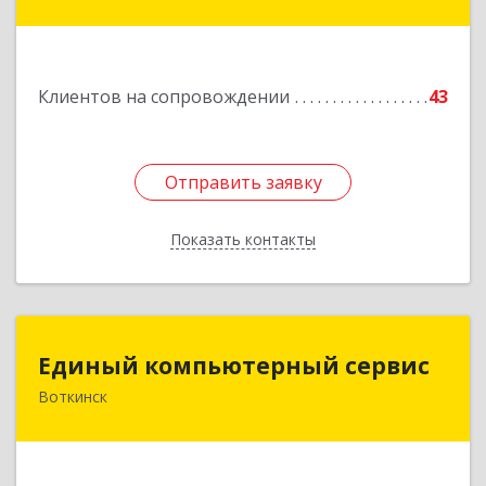
Верещагино г, Октябрьская ул, дом № 68, оф.1
Подробнее
Клиентов на сопровождении
43
Отправить заявку
Отправить заявку
Показать контакты
Назад
Единый компьютерный сервис
Единый компьютерный сервис
Воткинск
Подробнее