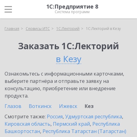
1С:Предприятие 8
Система программ
Главная
Сервисы ИТС
1С:Лекторий
1С:Лекторий в Кезу
Заказать 1С:Лекторий
в Кезу
Ознакомьтесь с информационными карточками,
выберите партнёра и отправьте заявку на
консультацию, приобретение или внедрение
продукта.
Глазов
Воткинск
Ижевск
Кез
Смотрите также:
Россия
,
Удмуртская республика
,
Кировская область
,
Пермский край
,
Республика
Башкортостан
,
Республика Татарстан (Татарстан)