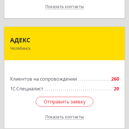
Показать контакты
Назад
АДЕКС
АДЕКС
Челябинск
454080, Челябинская обл, Челябинск г, Смирных
ул, дом № 15А, пом.51
Подробнее
Клиентов на сопровождении
260
1С:Специалист
20
Отправить заявку
Отправить заявку
Показать контакты
Назад