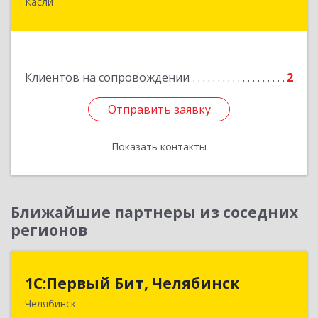
Касли
456830, Челябинская обл., г. Касли, ул. Карла
Либкнехта, д. 112а
Подробнее
Клиентов на сопровождении
2
Отправить заявку
Отправить заявку
Показать контакты
Назад
Ближайшие партнеры из соседних
регионов
1С:Первый Бит, Челябинск
1С:Первый Бит, Челябинск
Челябинск
454084, Челябинская обл, Челябинск г,