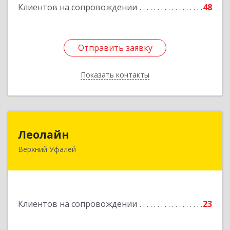
Клиентов на сопровождении
48
Отправить заявку
Отправить заявку
Показать контакты
Назад
Леолайн
Леолайн
Верхний Уфалей
456800, Челябинская обл, Верхний Уфалей г,
Ленина ул, дом № 147
Подробнее
Клиентов на сопровождении
23