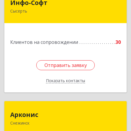
Инфо-Софт
Сысерть
624021, Свердловская обл, Сысерть г, Коммуны
ул, дом № 39, кв.13
Подробнее
Клиентов на сопровождении
30
Отправить заявку
Отправить заявку
Показать контакты
Назад
Арконис
Арконис
Снежинск
456773, Челябинская обл, Снежинск г,