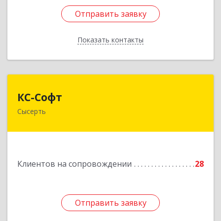
Отправить заявку
Отправить заявку
Показать контакты
Назад
КС-Софт
КС-Софт
Сысерть
624001, Свердловская обл, Сысертский р-н,
Черданцево с, Чапаева ул, дом № 39
Подробнее
Клиентов на сопровождении
28
Отправить заявку
Отправить заявку