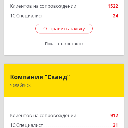
Клиентов на сопровождении
1522
1С:Специалист
24
Отправить заявку
Отправить заявку
Показать контакты
Назад
Компания "Сканд"
Компания "Сканд"
Челябинск
454091, Челябинская обл, Челябинск г,
Революции пл, дом № 7, оф.1.16
Подробнее
Клиентов на сопровождении
912
1С:Специалист
31