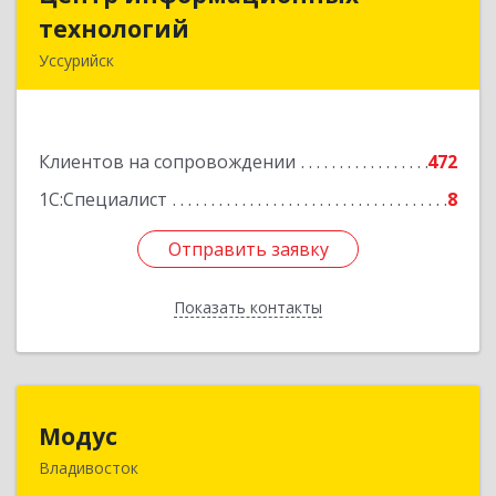
технологий
технологий
Уссурийск
692512, Приморский край, Уссурийск г,
Пушкина ул, дом № 1, пом.2
Клиентов на сопровождении
472
Подробнее
1С:Специалист
8
Отправить заявку
Отправить заявку
Показать контакты
Назад
Модус
Модус
Владивосток
690091, Приморский край, Владивосток г, ул.