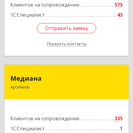
Клиентов на сопровождении
575
1С:Специалист
43
Отправить заявку
Отправить заявку
Показать контакты
Назад
Медиана
Медиана
Арсеньев
692330, Приморский край, Арсеньев г,
Ломоносова ул, дом № 24, кв.1
Подробнее
Клиентов на сопровождении
335
1С:Специалист
1