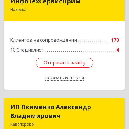
ИнфоТехСервисПрим
Находка
692916, Приморский край, Находка г,
Чернышевского ул, дом № 36, оф.305
Подробнее
Клиентов на сопровождении
170
1С:Специалист
4
Отправить заявку
Отправить заявку
Показать контакты
Назад
ИП Якименко Александр
ИП Якименко Александр
Владимирович
Владимирович
Кавалерово