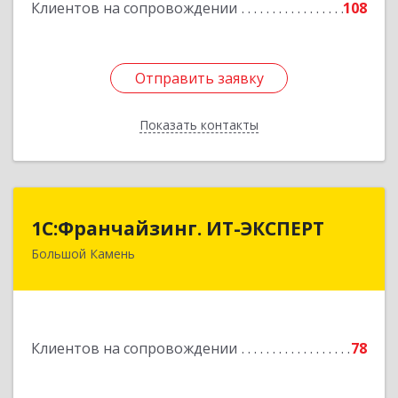
Клиентов на сопровождении
108
Отправить заявку
Отправить заявку
Показать контакты
Назад
1С:Франчайзинг. ИТ-ЭКСПЕРТ
1С:Франчайзинг. ИТ-ЭКСПЕРТ
Большой Камень
692806, Приморский край, Большой Камень г,
Карла Маркса ул, дом № 57, этаж 3
Подробнее
Клиентов на сопровождении
78