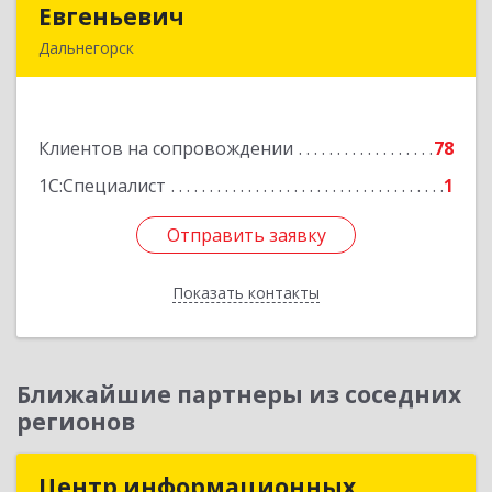
Евгеньевич
Евгеньевич
Дальнегорск
692446, Приморский край, Дальнегорск г,
Инженерная ул, дом № 28, кв.1
Клиентов на сопровождении
78
Подробнее
1С:Специалист
1
Отправить заявку
Отправить заявку
Показать контакты
Назад
Ближайшие партнеры из соседних
регионов
Центр информационных
Центр информационных