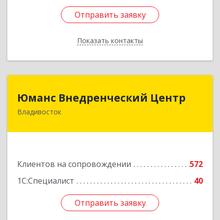
Отправить заявку
Отправить заявку
Показать контакты
Назад
Юманс Внедренческий Центр
Юманс Внедренческий Центр
Владивосток
690014, Приморский край, Владивосток г,
Некрасовская ул, дом № 48а
Подробнее
Клиентов на сопровождении
572
1С:Специалист
40
Отправить заявку
Отправить заявку