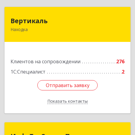
Вертикаль
Вертикаль
Находка
692928, Приморский край, Находка г,
Постышева ул, дом № 27
Подробнее
Клиентов на сопровождении
276
1С:Специалист
2
Отправить заявку
Отправить заявку
Показать контакты
Назад
ИнфоТехСервисПрим