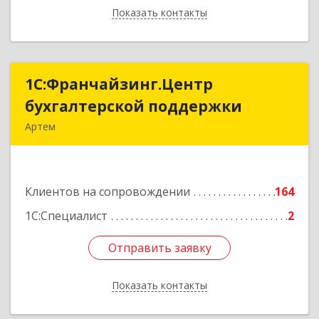
Показать контакты
Назад
1С:Франчайзинг.Центр
1С:Франчайзинг.Центр
бухгалтерской поддержки
бухгалтерской поддержки
Артем
692760, Приморский край, Артем г, Фрунзе ул,
дом № 54А, каб.21
Клиентов на сопровождении
164
Подробнее
1С:Специалист
2
Отправить заявку
Отправить заявку
Показать контакты
Назад