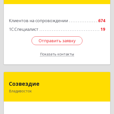
Фадеева, д. 10
Подробнее
Клиентов на сопровождении
674
1С:Специалист
19
Отправить заявку
Отправить заявку
Показать контакты
Назад
Созвездие
Созвездие
Владивосток
690069, Приморский край, Владивосток г,
Тухачевского ул, дом № 62, кв.94
Подробнее