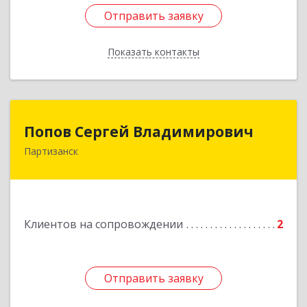
Отправить заявку
Отправить заявку
Показать контакты
Назад
Попов Сергей Владимирович
Попов Сергей Владимирович
Партизанск
692922, Приморский край, г. Находка, ул.
Пограничная, 30-18
Подробнее
Клиентов на сопровождении
2
Отправить заявку
Отправить заявку