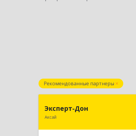
Рекомендованные партнеры
Эксперт-До
Эксперт-Дон
Аксай
346720, Ростовская обл, Аксай г
Буденного ул, дом № 136, оф.16-1