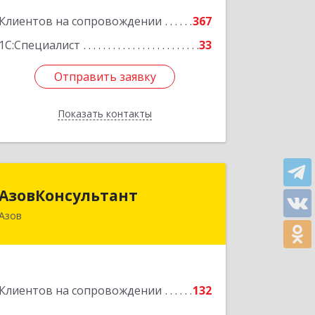
Подробнее
Клиентов на сопровождении
367
1С:Специалист
33
Отправить заявку
Отправить заявку
Показать контакты
Назад
АзовКонсультант
АзовКонсультант
Азов
346780, Ростовская обл, Азов г,
Петровский б-р, дом № 5
Подробнее
Клиентов на сопровождении
132