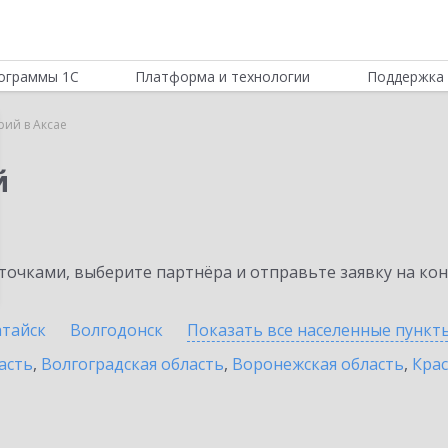
ограммы 1С
Платформа и технологии
Поддержка 
рий в Аксае
й
очками, выберите партнёра и отправьте заявку на ко
атайск
Волгодонск
Показать все населенные
пункт
асть
,
Волгоградская область
,
Воронежская область
,
Крас