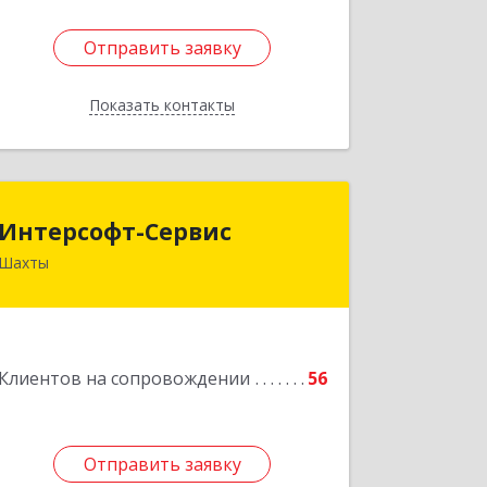
Отправить заявку
Отправить заявку
Показать контакты
Назад
Интерсофт-Сервис
Интерсофт-Сервис
Шахты
346480, Ростовская обл, Шахты г,
Советская ул, дом № 279/10
Подробнее
Клиентов на сопровождении
56
Отправить заявку
Отправить заявку