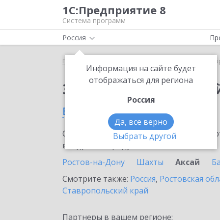
1С:Предприятие 8
Система программ
Россия
Пр
Главная
Сервисы ИТС
1С:Лекторий
1С:Лекто
Информация на сайте будет
отображаться для региона
Заказать 1С:Лектори
Россия
в Аксае
Да, все верно
Ознакомьтесь с информационными карт
Выбрать другой
внедрение продукта.
Ростов-на-Дону
Шахты
Аксай
Б
Смотрите также:
Россия
,
Ростовская обл
Ставропольский край
Партнеры в вашем регионе: