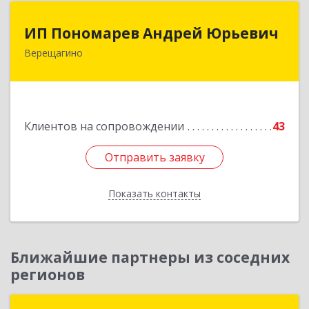
ИП Пономарев Андрей Юрьевич
ИП Пономарев Андрей Юрьевич
Верещагино
617120, Пермский край, Верещагинский р-н,
Верещагино г, Октябрьская ул, дом № 68, оф.1
Подробнее
Клиентов на сопровождении
43
Отправить заявку
Отправить заявку
Показать контакты
Назад
Ближайшие партнеры из соседних
регионов