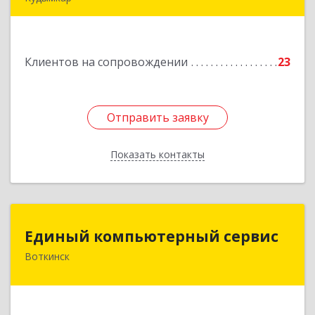
619000, Пермский край, Кудымкар г, Герцена
ул, дом № 52
Клиентов на сопровождении
23
Подробнее
Отправить заявку
Отправить заявку
Показать контакты
Назад
Единый компьютерный сервис
Единый компьютерный сервис
Воткинск
Подробнее