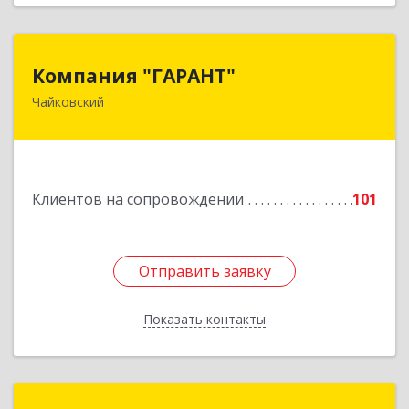
Компания "ГАРАНТ"
Компания "ГАРАНТ"
Чайковский
617760, Пермский край, Чайковский г, Карла
Маркса ул, дом № 31, оф.3
Подробнее
Клиентов на сопровождении
101
Отправить заявку
Отправить заявку
Показать контакты
Назад