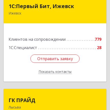
1С:Первый Бит, Ижевск
1С:Первый Бит, Ижевск
Ижевск
426008, Удмуртская Респ, Ижевск г,
Коммунаров ул, дом № 234
Подробнее
Клиентов на сопровождении
779
1С:Специалист
28
Отправить заявку
Отправить заявку
Показать контакты
Назад
ГК ПРАЙД
ГК ПРАЙД
Лысьва
618909, Пермский край, Лысьва г, Репина ул,