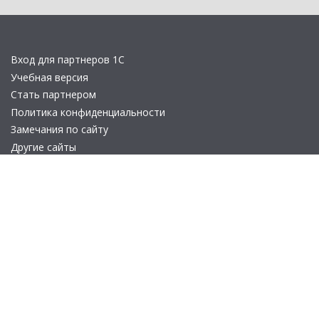
Вход для партнеров 1С
Учебная версия
Стать партнером
Политика конфиденциальности
Замечания по сайту
Другие сайты
Телефон:
+7 (495) 737-92-57
Email:
site_v8@1c.ru
Отдел продаж:
г. Москва
,
улица Селезнёвская, дом 21
© 2026 АО «Группа 1С» (правопреемник «1С»). Все права на сайт
защищены