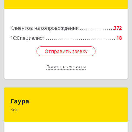
дом № 41
Подробнее
Клиентов на сопровождении
372
1С:Специалист
18
Отправить заявку
Отправить заявку
Показать контакты
Назад
Гаура
Гаура
Кез
427580, Удмуртская Респ, Кезский р-н, Кез п,
Кооперативная ул, дом № 12