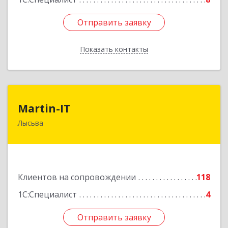
Отправить заявку
Отправить заявку
Показать контакты
Назад
Martin-IT
Martin-IT
Лысьва
618900, Пермский край, Лысьва г, Смышляева
ул, дом № 36, этаж 3, оф.7
Подробнее
Клиентов на сопровождении
118
1С:Специалист
4
Отправить заявку
Отправить заявку