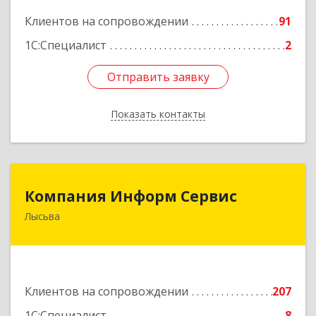
Подробнее
Клиентов на сопровождении
91
1С:Специалист
2
Отправить заявку
Отправить заявку
Показать контакты
Назад
Компания Информ Сервис
Компания Информ Сервис
Лысьва
618909, Пермский край, Лысьва г, Металлистов
ул, дом № 3, оф.535
Подробнее
Клиентов на сопровождении
207
1С:Специалист
8