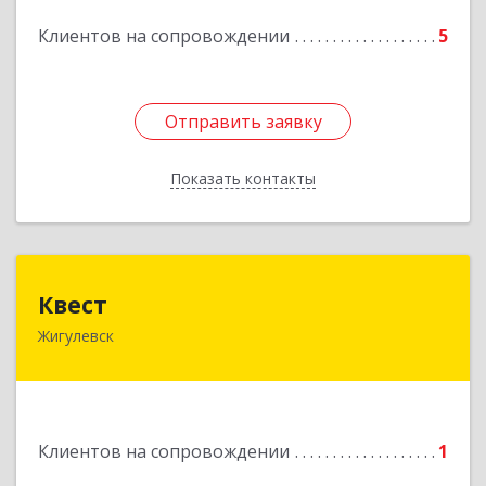
Подробнее
Клиентов на сопровождении
5
Отправить заявку
Отправить заявку
Показать контакты
Назад
Квест
Квест
Жигулевск
445350, Самарская обл., Жигулевск, ул.Пушкина,
21, офис 4
Подробнее
Клиентов на сопровождении
1