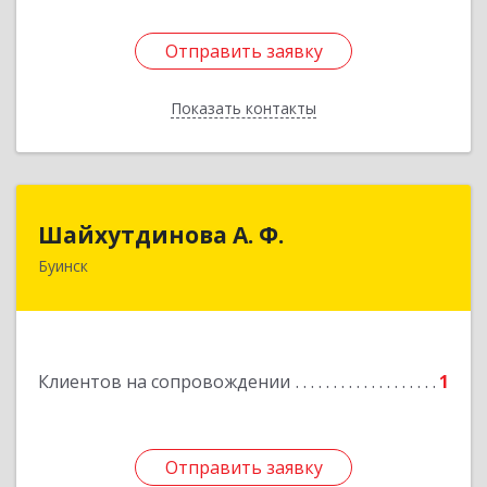
Отправить заявку
Отправить заявку
Показать контакты
Назад
Шайхутдинова А. Ф.
Шайхутдинова А. Ф.
Буинск
РТ, г.Буинск, ул.Р.Люксембург, д.144Б
Подробнее
Клиентов на сопровождении
1
Отправить заявку
Отправить заявку