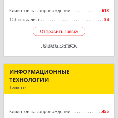
Подробнее
Клиентов на сопровождении
613
1С:Специалист
34
Отправить заявку
Отправить заявку
Показать контакты
Назад
ИНФОРМАЦИОННЫЕ
ИНФОРМАЦИОННЫЕ
ТЕХНОЛОГИИ
ТЕХНОЛОГИИ
Тольятти
445043, Самарская обл, Тольятти г, Южное ш,
дом № 161, корпус 2.1, оф.309А
Клиентов на сопровождении
455
Подробнее