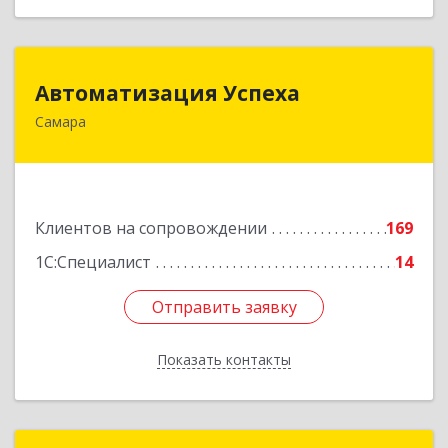
Автоматизация Успеха
Автоматизация Успеха
Самара
443011, Самарская обл, Самара г, 22
Партсъезда ул, дом № 207, оф.14
Подробнее
Клиентов на сопровождении
169
1С:Специалист
14
Отправить заявку
Отправить заявку
Показать контакты
Назад