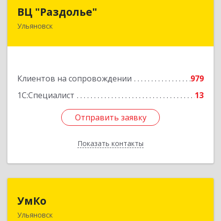
ВЦ "Раздолье"
ВЦ "Раздолье"
Ульяновск
432001, Ульяновская обл, Ульяновск г, Марата
ул, дом № 13, оф.1
Подробнее
Клиентов на сопровождении
979
1С:Специалист
13
Отправить заявку
Отправить заявку
Показать контакты
Назад
УмКо
УмКо
Ульяновск
432027, Ульяновская обл, Ульяновск г,