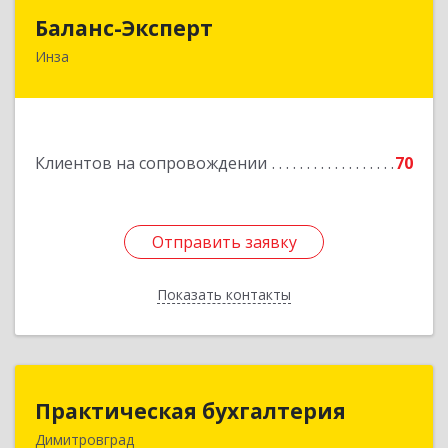
Баланс-Эксперт
Баланс-Эксперт
Инза
433030, Ульяновская обл, Инзенский р-н, Инза
г, Красных Бойцов ул, дом № 18, кв.4
Подробнее
Клиентов на сопровождении
70
Отправить заявку
Отправить заявку
Показать контакты
Назад
Практическая бухгалтерия
Практическая бухгалтерия
Димитровград
433502, Ульяновская область, г.о. город