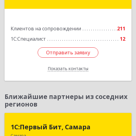
Радищева ул, дом № 143, корпус 1
Подробнее
Клиентов на сопровождении
211
1С:Специалист
12
Отправить заявку
Отправить заявку
Показать контакты
Назад
Ближайшие партнеры из соседних
регионов
1С:Первый Бит, Самара
1С:Первый Бит, Самара
Самара