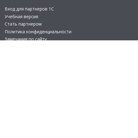
Вход для партнеров 1С
Учебная версия
Стать партнером
Политика конфиденциальности
Замечания по сайту
Другие сайты
Телефон:
+7 (495) 737-92-57
Email:
site_v8@1c.ru
Отдел продаж:
г. Москва
,
улица Селезнёвская, дом 21
© 2026 АО «Группа 1С» (правопреемник «1С»). Все права на сайт
защищены
© 2011- 2026 ООО «1С-Софт» (
о компании
).
Исключительное право на технологическую платформу