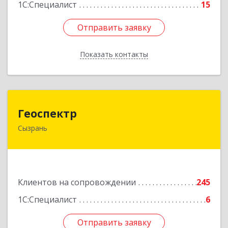
1С:Специалист
15
Отправить заявку
Отправить заявку
Показать контакты
Назад
Геоспектр
Геоспектр
Сызрань
446001, Самарская обл, Сызрань г, Кирова ул,
дом № 46
Подробнее
Клиентов на сопровождении
245
1С:Специалист
6
Отправить заявку
Отправить заявку