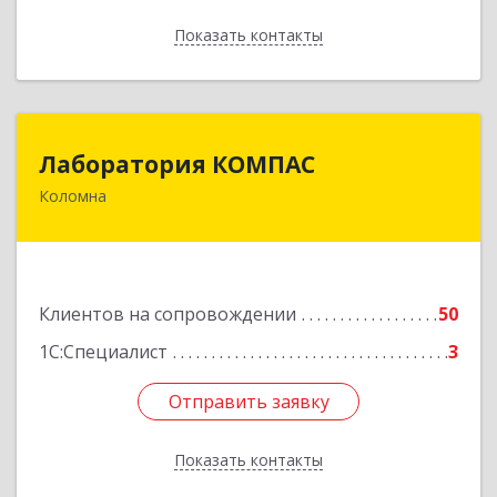
Показать контакты
Назад
Лаборатория КОМПАС
Лаборатория КОМПАС
Коломна
140415, Московская обл, Коломна г, Л.Толстого
ул, дом № 2
Подробнее
Клиентов на сопровождении
50
1С:Специалист
3
Отправить заявку
Отправить заявку
Показать контакты
Назад