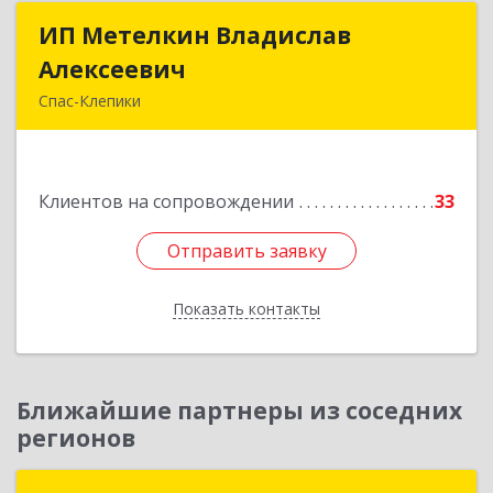
ИП Метелкин Владислав
ИП Метелкин Владислав
Алексеевич
Алексеевич
Спас-Клепики
391030, Рязанская обл, Спас-Клепики г, 1 Мая ул,
дом № 10
Клиентов на сопровождении
33
Подробнее
Отправить заявку
Отправить заявку
Показать контакты
Назад
Ближайшие партнеры из соседних
регионов