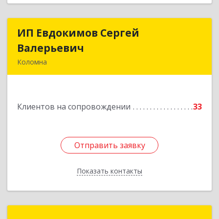
ИП Евдокимов Сергей
ИП Евдокимов Сергей
Валерьевич
Валерьевич
Коломна
140400, Московская обл, Коломна г,
Толстикова ул, дом № 1а, кв.9
Клиентов на сопровождении
33
Подробнее
Отправить заявку
Отправить заявку
Показать контакты
Назад