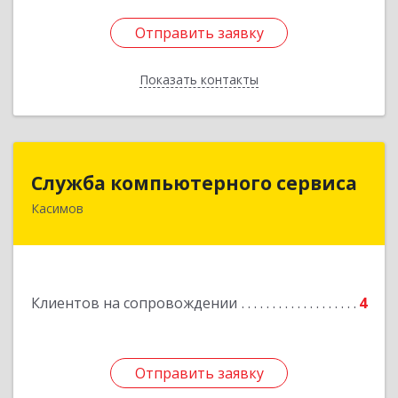
Отправить заявку
Отправить заявку
Показать контакты
Назад
Служба компьютерного сервиса
Служба компьютерного сервиса
Касимов
391300, Рязанская обл., г.Касимов, ул.Советская
136
Подробнее
Клиентов на сопровождении
4
Отправить заявку
Отправить заявку