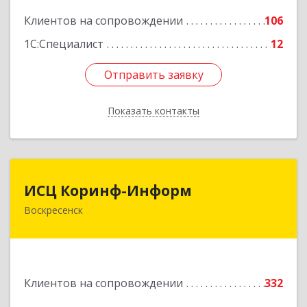
Подробнее
Клиентов на сопровождении
106
1С:Специалист
12
Отправить заявку
Отправить заявку
Показать контакты
Назад
ИСЦ Коринф-Информ
ИСЦ Коринф-Информ
Воскресенск
140200, Московская обл, Воскресенский р-н,
Воскресенск г, Железнодорожная ул, дом № 28,
этаж 3, оф.5
Подробнее
Клиентов на сопровождении
332