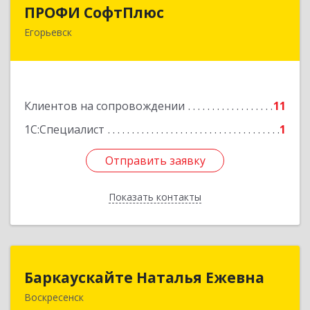
ПРОФИ СофтПлюс
ПРОФИ СофтПлюс
Егорьевск
140301, Московская обл, Егорьевск г,
Парижской Коммуны ул, дом № 1Б, кв.316
Подробнее
Клиентов на сопровождении
11
1С:Специалист
1
Отправить заявку
Отправить заявку
Показать контакты
Назад
Баркаускайте Наталья Ежевна
Баркаускайте Наталья Ежевна
Воскресенск
140222, Московская обл, Воскресенский р-н,