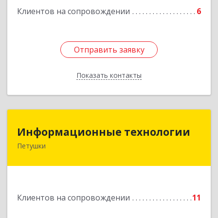
Клиентов на сопровождении
6
Отправить заявку
Отправить заявку
Показать контакты
Назад
Информационные технологии
Информационные технологии
Петушки
601144, Владимирская обл, Петушки г,
Маяковского ул, дом № 19
Подробнее
Клиентов на сопровождении
11