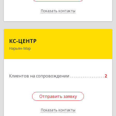
Показать контакты
Назад
КС-ЦЕНТР
КС-ЦЕНТР
Нарьян-Мар
Подробнее
Клиентов на сопровождении
2
Отправить заявку
Отправить заявку
Показать контакты
Назад