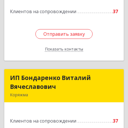
Подробнее
Клиентов на сопровождении
37
Отправить заявку
Отправить заявку
Показать контакты
Назад
ИП Бондаренко Виталий
ИП Бондаренко Виталий
Вячеславович
Вячеславович
Коряжма
165650, Архангельская обл, Коряжма г,
Набережная им Н.Островского ул, дом № 38
Клиентов на сопровождении
37
Подробнее