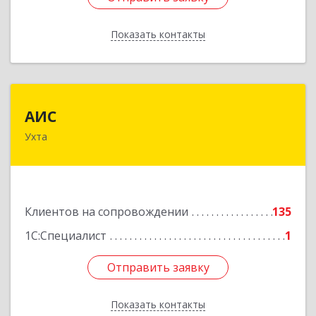
Показать контакты
Назад
АИС
АИС
Ухта
169310, Коми Респ, Ухта г, Первомайская ул.,
дом № 35А
Подробнее
Клиентов на сопровождении
135
1С:Специалист
1
Отправить заявку
Отправить заявку
Показать контакты
Назад