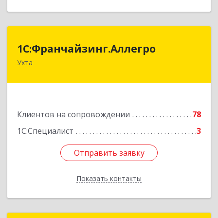
1С:Франчайзинг.Аллегро
1С:Франчайзинг.Аллегро
Ухта
169304, Коми Респ, Ухта г, Чернова ул, дом №
33, кв.49
Подробнее
Клиентов на сопровождении
78
1С:Специалист
3
Отправить заявку
Отправить заявку
Показать контакты
Назад