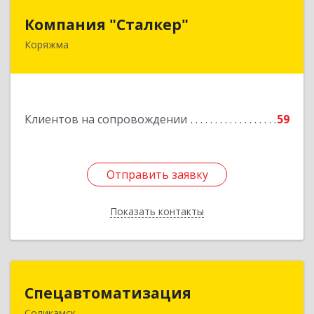
Компания "Сталкер"
Компания "Сталкер"
Коряжма
165651, Архангельская обл, Коряжма г,
Архангельская ул, дом № 14
Подробнее
Клиентов на сопровождении
59
Отправить заявку
Отправить заявку
Показать контакты
Назад
Спецавтоматизация
Спецавтоматизация
Соликамск