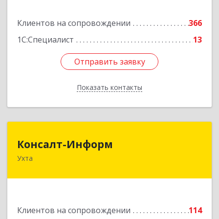
Подробнее
Клиентов на сопровождении
366
1С:Специалист
13
Отправить заявку
Отправить заявку
Показать контакты
Назад
Консалт-Информ
Консалт-Информ
Ухта
169300, Коми Респ, Ухта г, Строителей пр-д 1, 2
под.,6 этаж
Подробнее
Клиентов на сопровождении
114