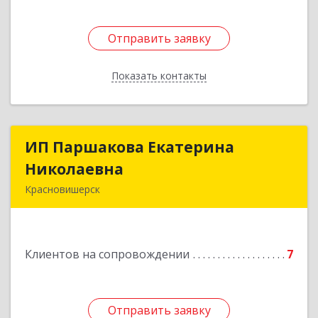
Отправить заявку
Отправить заявку
Показать контакты
Назад
ИП Паршакова Екатерина
ИП Паршакова Екатерина
Николаевна
Николаевна
Красновишерск
618590, Пермский край, Красновишерск г,
Карла Маркса ул, дом № 27, кв.8
Клиентов на сопровождении
7
Подробнее
Отправить заявку
Отправить заявку