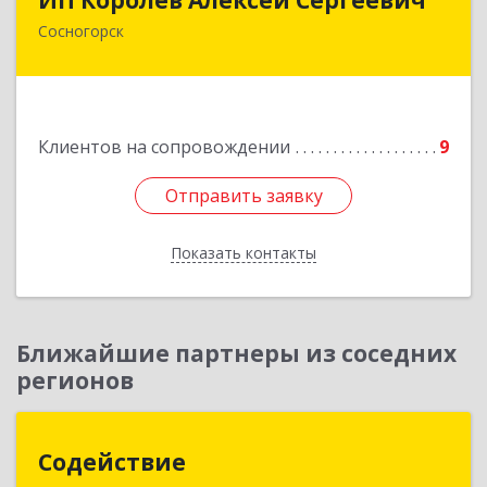
Сосногорск
169500, Коми Респ, Сосногорск г, Советская ул,
дом № 30, кв.12
Подробнее
Клиентов на сопровождении
9
Отправить заявку
Отправить заявку
Показать контакты
Назад
Ближайшие партнеры из соседних
регионов
Содействие
Содействие