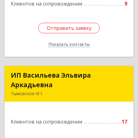
Клиентов на сопровождении
9
Отправить заявку
Отправить заявку
Показать контакты
Назад
ИП Васильева Эльвира
ИП Васильева Эльвира
Аркадьевна
Аркадьевна
Тымовское пгт.
694400, Сахалинская обл, Тымовский р-н,
Тымовское пгт, Красноармейская ул, дом № 34,
кв.9
Клиентов на сопровождении
17
Подробнее