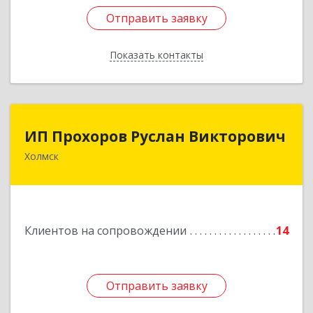
Отправить заявку
Отправить заявку
Показать контакты
Назад
ИП Прохоров Руслан Викторович
ИП Прохоров Руслан Викторович
Холмск
694620, Сахалинская обл, Холмский р-н, Холмск
г, Александра Матросова ул, дом № 6Б, кв.32
Подробнее
Клиентов на сопровождении
14
Отправить заявку
Отправить заявку