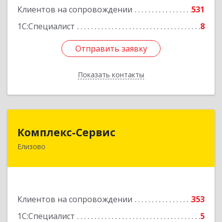
Подробнее
Клиентов на сопровождении
531
1С:Специалист
8
Отправить заявку
Отправить заявку
Показать контакты
Назад
Комплекс-Сервис
Комплекс-Сервис
Елизово
684000, Камчатский край, Елизовский р-н,
Елизово г, Мурманская ул, дом № 4, пом.1
Подробнее
Клиентов на сопровождении
353
1С:Специалист
5