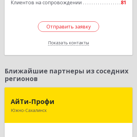
Клиентов на сопровождении
81
Подробнее
Отправить заявку
Отправить заявку
Показать контакты
Назад
Ближайшие партнеры из соседних
регионов
АйТи-Профи
АйТи-Профи
Южно-Сахалинск
693023, Сахалинская обл, город Южно-
Сахалинск г.о., Южно-Сахалинск г, Емельянова
А.О. ул, дом № 4