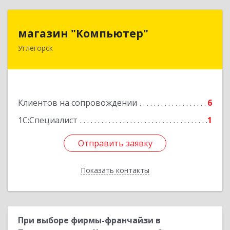
магазин "Компьютер"
магазин "Компьютер"
Углегорск
694920, Сахалинская обл, Углегорский р-н,
Углегорск г, Победы ул, дом № 169, оф.4
Подробнее
Клиентов на сопровождении
6
1С:Специалист
1
Отправить заявку
Отправить заявку
Показать контакты
Назад
При выборе фирмы-франчайзи в