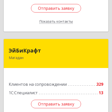
Отправить заявку
Отправить заявку
Показать контакты
Назад
ЭйБиКрафт
ЭйБиКрафт
Магадан
685000, Магаданская обл, Магадан г, Полярная
ул, дом № 21А
Подробнее
Клиентов на сопровождении
329
1С:Специалист
13
Отправить заявку
Отправить заявку