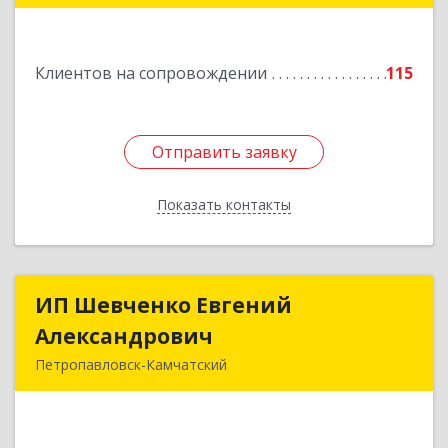
"С"
Подробнее
Клиентов на сопровождении
115
Отправить заявку
Отправить заявку
Показать контакты
Назад
ИП Шевченко Евгений
ИП Шевченко Евгений
Александрович
Александрович
Петропавловск-Камчатский
683010, Камчатский край, Петропавловск-
Камчатский г, Капитана Драбкина ул, дом № 14,
кв.3