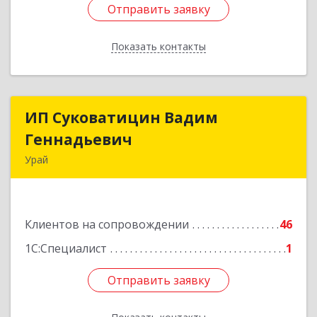
Отправить заявку
Отправить заявку
Показать контакты
Назад
ИП Суковатицин Вадим
ИП Суковатицин Вадим
Геннадьевич
Геннадьевич
Урай
628285, Ханты-Мансийский Автономный округ
- Югра АО, Урай г, микрорайон 2, дом № 50,
оф.21
Клиентов на сопровождении
46
Подробнее
1С:Специалист
1
Отправить заявку
Отправить заявку