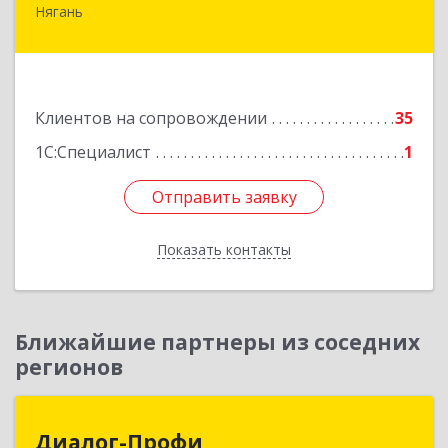
Нягань
628186, Ханты-Мансийский Автономный округ
- Югра АО, Нягань г, Сибирская ул, дом № 2,
корпус 2, блок 2
Подробнее
Клиентов на сопровождении
35
1С:Специалист
1
Отправить заявку
Отправить заявку
Показать контакты
Назад
Ближайшие партнеры из соседних
регионов
Диалог-Профи
Диалог-Профи