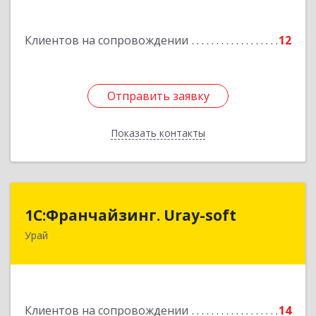
Подробнее
Клиентов на сопровождении
12
Отправить заявку
Отправить заявку
Показать контакты
Назад
1С:Франчайзинг. Uray-soft
1С:Франчайзинг. Uray-soft
Урай
628284, Ханты-Мансийский Автономный округ
- Югра АО, Урай г, 2-й мкр, дом № 89а, кв.2
Подробнее
Клиентов на сопровождении
14