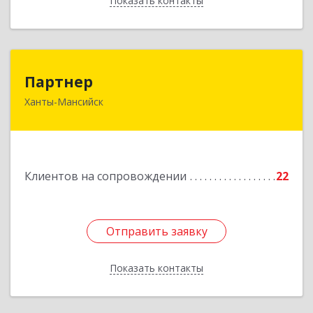
Показать контакты
Назад
Партнер
Партнер
Ханты-Мансийск
628012, Ханты-Мансийский Автономный округ
- Югра АО, Ханты-Мансийск г, Ленина ул, дом
№ 52
Подробнее
Клиентов на сопровождении
22
Отправить заявку
Отправить заявку
Показать контакты
Назад