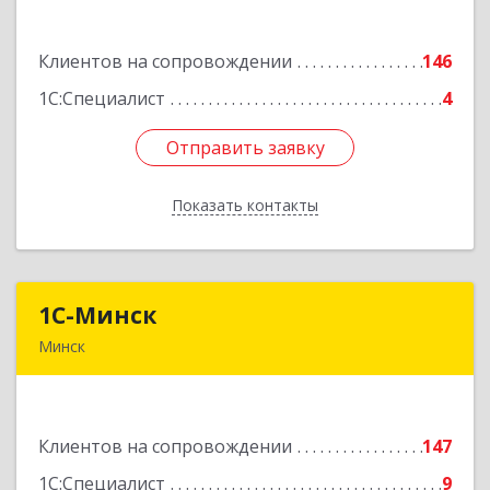
офис 43
Клиентов на сопровождении
146
Подробнее
1С:Специалист
4
Отправить заявку
Отправить заявку
Показать контакты
Назад
1С-Минск
1С-Минск
Минск
220125, г. Минск, ул. Шафарнянская, д. 11, ком.
51
Клиентов на сопровождении
147
Подробнее
1С:Специалист
9