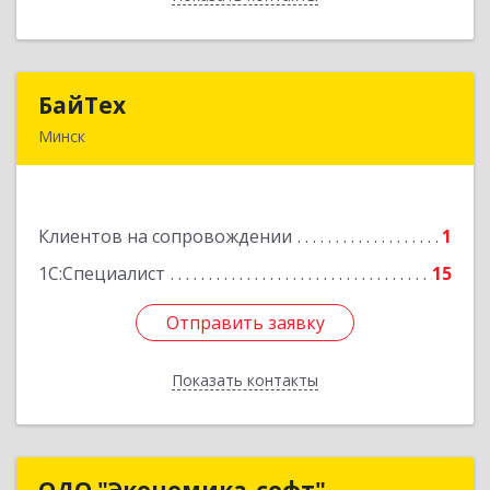
БайТех
БайТех
Минск
220014, Республика Беларусь, г. Минск, ул.
Минина, 23А
Клиентов на сопровождении
1
Подробнее
1С:Специалист
15
Отправить заявку
Отправить заявку
Показать контакты
Назад