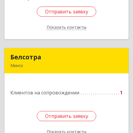
Отправить заявку
Отправить заявку
Показать контакты
Назад
Белсотра
Белсотра
Минск
Республика Беларусь, г.Минск,
ул.Промышленная, 4/2.
Клиентов на сопровождении
1
Подробнее
Отправить заявку
Отправить заявку
Показать контакты
Назад