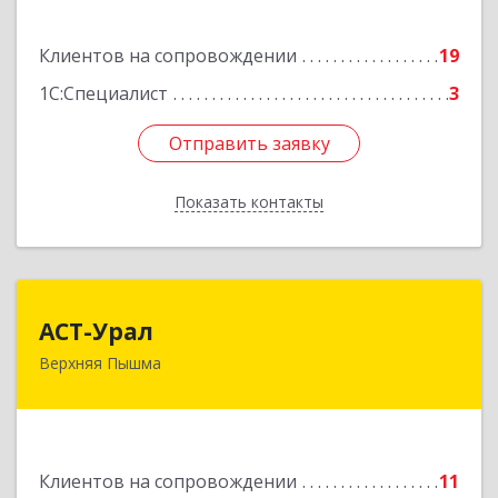
Подробнее
Клиентов на сопровождении
19
1С:Специалист
3
Отправить заявку
Отправить заявку
Показать контакты
Назад
АСТ-Урал
АСТ-Урал
Верхняя Пышма
624090, Свердловская обл, Верхняя Пышма г,
Уральских рабочих ул, дом № 45А - 76
Подробнее
Клиентов на сопровождении
11