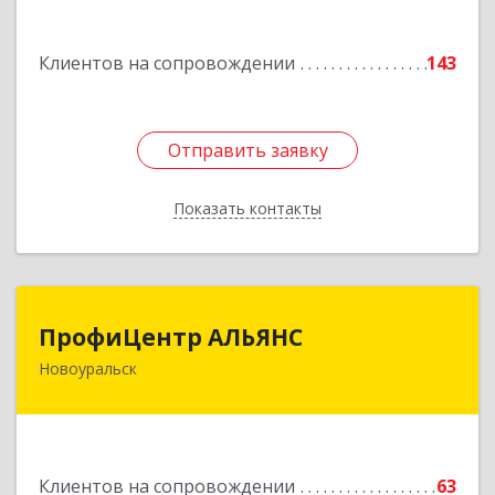
Подробнее
Клиентов на сопровождении
143
Отправить заявку
Отправить заявку
Показать контакты
Назад
ПрофиЦентр АЛЬЯНС
ПрофиЦентр АЛЬЯНС
Новоуральск
624133, Свердловская обл, Новоуральск г, Льва
Толстого ул, Здание № 2а, оф.106
Подробнее
Клиентов на сопровождении
63