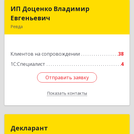
ИП Доценко Владимир
ИП Доценко Владимир
Евгеньевич
Евгеньевич
Ревда
623281, Свердловская обл, Ревда г, Карла
Либкнехта ул, дом № 35, кв.31
Клиентов на сопровождении
38
Подробнее
1С:Специалист
4
Отправить заявку
Отправить заявку
Показать контакты
Назад
Декларант
Декларант