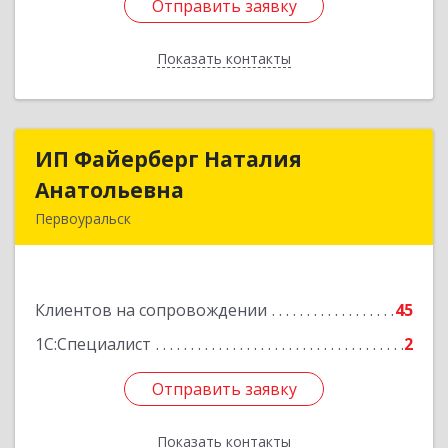
Отправить заявку
Отправить заявку
Показать контакты
Назад
ИП Файерберг Наталия
ИП Файерберг Наталия
Анатольевна
Анатольевна
Первоуральск
623119, Свердловская обл, Первоуральск г,
Строителей ул, дом № 38-24
Клиентов на сопровождении
45
Подробнее
1С:Специалист
2
Отправить заявку
Отправить заявку
Показать контакты
Назад