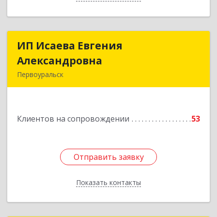
ИП Исаева Евгения
ИП Исаева Евгения
Александровна
Александровна
Первоуральск
Подробнее
Клиентов на сопровождении
53
Отправить заявку
Отправить заявку
Показать контакты
Назад