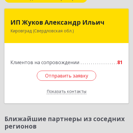
ИП Жуков Александр Ильич
ИП Жуков Александр Ильич
Кировград (Свердловская обл.)
624140, Свердловская обл, Кировград г,
Свердлова ул, дом № 68Б, оф.61
Подробнее
Клиентов на сопровождении
81
Отправить заявку
Отправить заявку
Показать контакты
Назад
Ближайшие партнеры из соседних
регионов