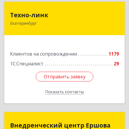
Техно-линк
Техно-линк
Екатеринбург
620000, Свердловская обл, Екатеринбург г,
Основинская ул, строение 10, оф.1116
Подробнее
Клиентов на сопровождении
1179
1С:Специалист
29
Отправить заявку
Отправить заявку
Показать контакты
Назад
Внедренческий центр Ершова
Внедренческий центр Ершова