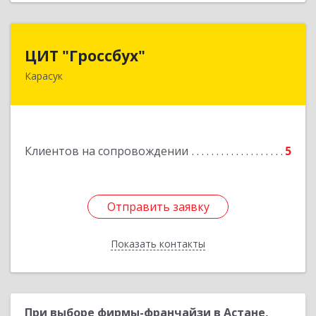
ЦИТ "Гроссбух"
ЦИТ "Гроссбух"
Карасук
632861, Новосибирская обл, Карасукский р-н,
Карасук г, Сорокина ул, дом № 9, оф.3
Подробнее
Клиентов на сопровождении
5
Отправить заявку
Отправить заявку
Показать контакты
Назад
При выборе фирмы-франчайзи в Астане,