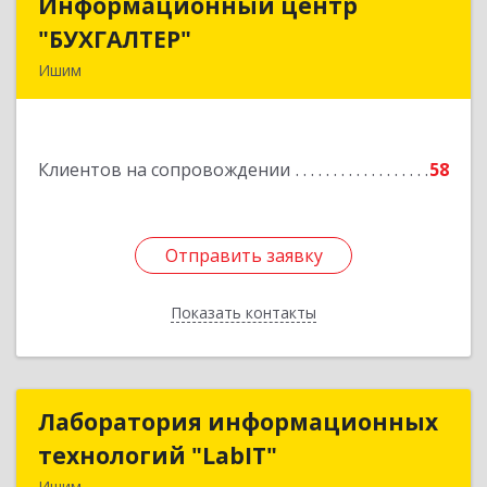
Информационный центр
Информационный центр
"БУХГАЛТЕР"
"БУХГАЛТЕР"
Ишим
627750, Тюменская обл, Ишим г, Советская ул,
дом № 16
Клиентов на сопровождении
58
Подробнее
Отправить заявку
Отправить заявку
Показать контакты
Назад
Лаборатория информационных
Лаборатория информационных
технологий "LabIT"
технологий "LabIT"
Ишим