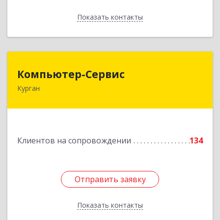
Показать контакты
Назад
Компьютер-Сервис
Компьютер-Сервис
Курган
640022, Курганская обл, Курган г, Василия
Блюхера ул, дом № 30, пом.1
Подробнее
Клиентов на сопровождении
134
Отправить заявку
Отправить заявку
Показать контакты
Назад