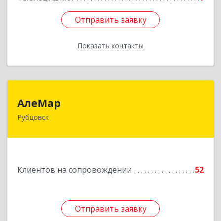
Отправить заявку
Отправить заявку
Показать контакты
Назад
АлеМар
АлеМар
Рубцовск
658210, Алтайский край, Рубцовск г,
Комсомольская ул, дом № 80
Подробнее
Клиентов на сопровождении
52
Отправить заявку
Отправить заявку