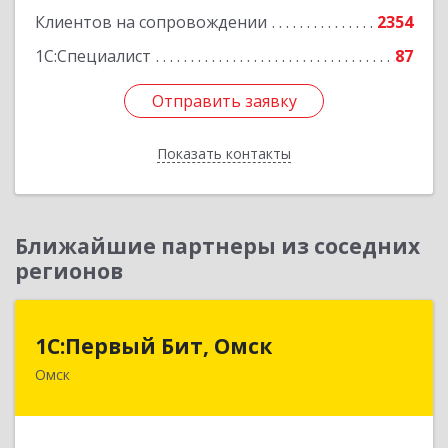
Клиентов на сопровождении
2354
1С:Специалист
87
Отправить заявку
Отправить заявку
Показать контакты
Назад
Ближайшие партнеры из соседних
регионов
1С:Первый Бит, Омск
1С:Первый Бит, Омск
Омск
644099, Омская обл, Омск г, Гагарина ул, дом №
14, оф.208