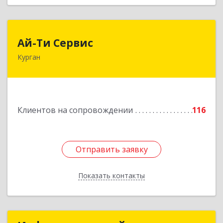
Ай-Ти Сервис
Ай-Ти Сервис
Курган
640032, Курганская обл, г.о. Город Курган,
Курган г, Бажова ул, дом № 49, оф.304
Подробнее
Клиентов на сопровождении
116
Отправить заявку
Отправить заявку
Показать контакты
Назад