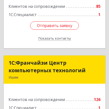
Клиентов на сопровождении
85
1С:Специалист
1
Отправить заявку
Отправить заявку
Показать контакты
Назад
1С:Франчайзи Центр
1С:Франчайзи Центр
компьютерных технологий
компьютерных технологий
Ишим
627750, Тюменская обл, Ишим г, 30 лет ВЛКСМ
ул, дом № 28/2
Клиентов на сопровождении
126
Подробнее
1С:Специалист
1