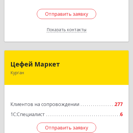
Отправить заявку
Отправить заявку
Показать контакты
Назад
Цефей Маркет
Цефей Маркет
Курган
640002, Курганская обл, Курган г, М.Горького
ул, дом № 35/1
Подробнее
Клиентов на сопровождении
277
1С:Специалист
6
Отправить заявку
Отправить заявку