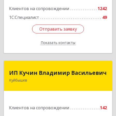
Подробнее
Клиентов на сопровождении
1242
1С:Специалист
49
Отправить заявку
Отправить заявку
Показать контакты
Назад
ИП Кучин Владимир Васильевич
ИП Кучин Владимир Васильевич
Куйбышев
632387, Новосибирская обл, Куйбышев г,
Тургенева ул, дом № 4
Подробнее
Клиентов на сопровождении
142