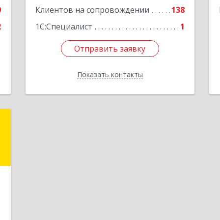
9
Клиентов на сопровождении
138
2
1С:Специалист
1
Отправить заявку
Отправить заявку
Показать контакты
Назад
S
8
е