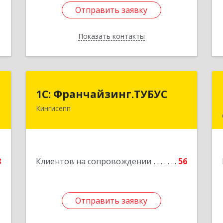
Отправить заявку
Отправить заявку
Показать контакты
Назад
а
1С: Франчайзинг.ТУБУС
1С: Франчайзинг.ТУБУС
а
Кингисепп
Подробнее
,
5
8
Клиентов на сопровождении
56
е
Отправить заявку
Отправить заявку