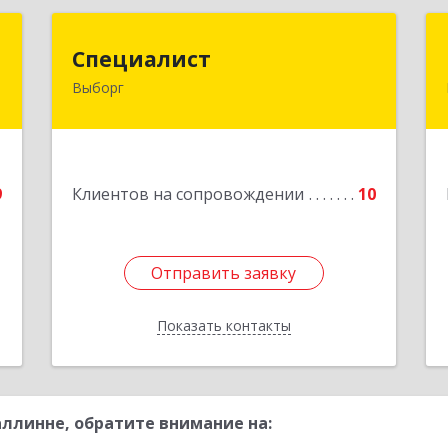
Т
Специалист
Специалист
Выборг
,
188800, Ленинградская обл,
,
Выборгский р-н, Выборг г, Советская
3
ул, дом № 5, оф.8
е
Подробнее
9
Клиентов на сопровождении
10
Отправить заявку
Отправить заявку
Показать контакты
Назад
ллинне, обратите внимание на: