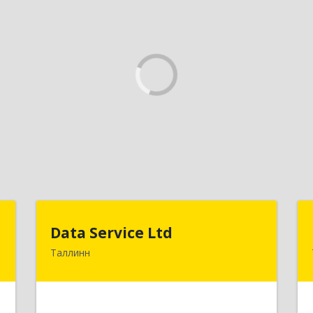
U
Data Service Ltd
Data Service Ltd
Таллинн
-
Estonia, Laulupeo 24, Tallinn, 10128
5
Подробнее
е