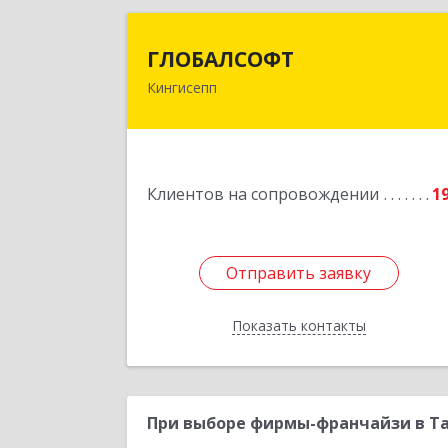
ГЛОБАЛСОФ
ГЛОБАЛСОФТ
Кингисепп
188485, Ленинградская обл
Кингисеппский р-н, Кингисепп г
Красногвардейская ул, дом № 6/1
Подробне
Клиентов на сопровождении
1
Отправить заявку
Отправить заявку
Показать контакты
Назад
При выборе фирмы-франчайзи в Та