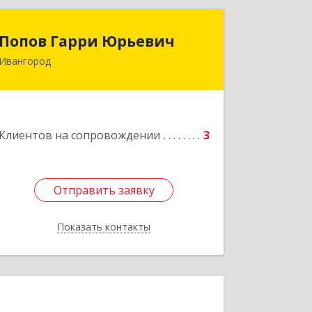
Попов Гарри Юрьевич
Попов Гарри Юрьевич
Ивангород
Подробнее
Клиентов на сопровождении
3
Отправить заявку
Отправить заявку
Показать контакты
Назад