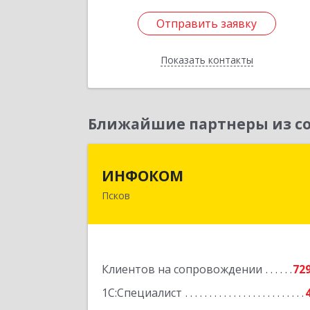
Отправить заявку
Отправить заявку
Показать контакты
Назад
Ближайшие партнеры из со
ИНФОКО
ИНФОКОМ
Псков
180000, Псковская обл, Псков г
Советская ул, дом № 42
Подробне
Клиентов на сопровождении
72
1С:Специалист