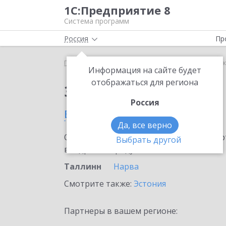
1С:Предприятие 8
Система программ
Россия
Пр
Главная
Сервисы ИТС
1С-Коннект
1С-Коннек
Информация на сайте будет
отображаться для региона
Заказать 1С-Коннект
Россия
в Таллинне
Да, все верно
Ознакомьтесь с информационными карт
Выбрать другой
внедрение продукта.
Таллинн
Нарва
Смотрите также:
Эстония
Партнеры в вашем регионе: