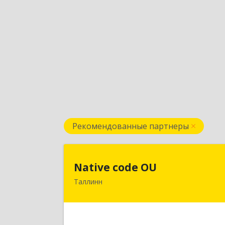
Рекомендованные партнеры
Native code O
Native code OU
Таллинн
13424, Estonia, Tallinn, Varese tn.10A
4
Подробне