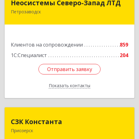
Неосистемы Северо-Запад ЛТД
Петрозаводск
185001, Карелия Респ, Петрозаводск г,
Первомайский (Первомайский р-н) пр-кт, дом
№ 54, пом.27
Подробнее
Клиентов на сопровождении
859
1С:Специалист
204
Отправить заявку
Отправить заявку
Показать контакты
Назад
СЗК Константа
СЗК Константа
Приозерск
188760, Ленинградская обл, Приозерск г,