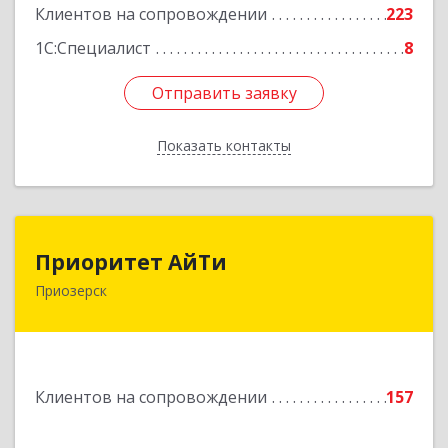
Клиентов на сопровождении
223
1С:Специалист
8
Отправить заявку
Отправить заявку
Показать контакты
Назад
Приоритет АйТи
Приоритет АйТи
Приозерск
188760, Ленинградская обл, Приозерский р-н,
Приозерск г, Калинина ул, дом № 39, этаж 2,
ком. 31
Подробнее
Клиентов на сопровождении
157