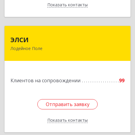
Показать контакты
Назад
ЭЛСИ
ЭЛСИ
Лодейное Поле
187700, Ленинградская обл, Лодейное Поле г,
Коммунаров ул, дом № 7
Подробнее
Клиентов на сопровождении
99
Отправить заявку
Отправить заявку
Показать контакты
Назад