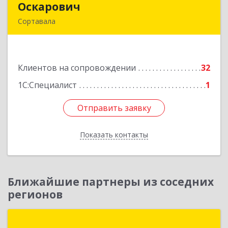
Оскарович
Оскарович
Сортавала
186790, Карелия Респ, Сортавала г, Кирова ул,
дом № 6, кв.9
Клиентов на сопровождении
32
Подробнее
1С:Специалист
1
Отправить заявку
Отправить заявку
Показать контакты
Назад
Ближайшие партнеры из соседних
регионов
Неосистемы Северо-Запад ЛТД