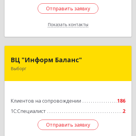
Отправить заявку
Отправить заявку
Показать контакты
Назад
ВЦ "Информ Баланс"
ВЦ "Информ Баланс"
Выборг
188800, Ленинградская обл, Выборгский р-н,
Выборг г, Каменный пер, дом № 2а
Подробнее
Клиентов на сопровождении
186
1С:Специалист
2
Отправить заявку
Отправить заявку