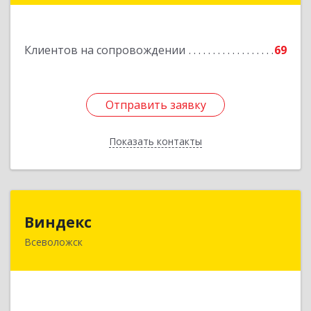
11А
Подробнее
Клиентов на сопровождении
69
Отправить заявку
Отправить заявку
Показать контакты
Назад
Виндекс
Виндекс
Всеволожск
188643, Ленинградская обл, Всеволожский р-н,
Всеволожск г, Шинников ул, дом № 2, корпус 5,
оф.47