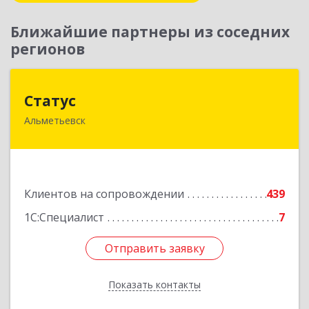
Ближайшие партнеры из соседних
регионов
Статус
Статус
Альметьевск
423450, Татарстан Респ, Альметьевск г, Мира
ул, дом № 10
Подробнее
Клиентов на сопровождении
439
1С:Специалист
7
Отправить заявку
Отправить заявку
Показать контакты
Назад