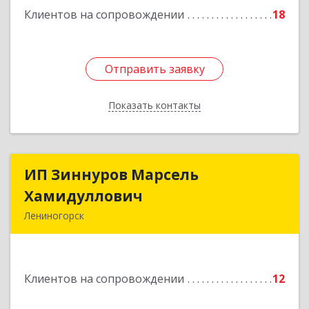
Подробнее
Клиентов на сопровождении
18
Отправить заявку
Отправить заявку
Показать контакты
Назад
ИП Зиннуров Марсель
ИП Зиннуров Марсель
Хамидуллович
Хамидуллович
Лениногорск
423250, Татарстан Респ, Лениногорский р-н,
Лениногорск г, Халиуллина ул, дом № 79
Клиентов на сопровождении
12
Подробнее