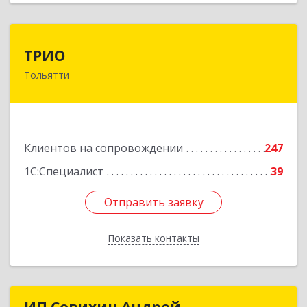
ТРИО
ТРИО
Тольятти
445004, Самарская обл, Тольятти г,
Автозаводское ш, дом № 21, оф.200
Подробнее
Клиентов на сопровождении
247
1С:Специалист
39
Отправить заявку
Отправить заявку
Показать контакты
Назад