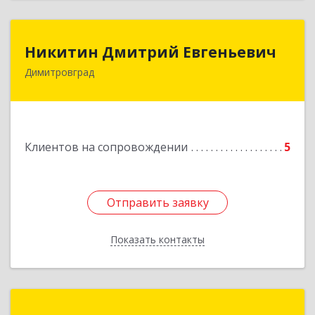
Никитин Дмитрий Евгеньевич
Никитин Дмитрий Евгеньевич
Димитровград
433513, Ульяновская
область,г.Димитровград,ул.Победы, д.9, кв.52
Подробнее
Клиентов на сопровождении
5
Отправить заявку
Отправить заявку
Показать контакты
Назад
Компьютерные системы