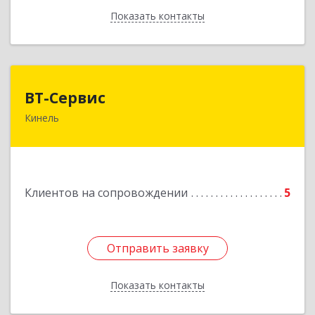
Показать контакты
Назад
ВТ-Сервис
ВТ-Сервис
Кинель
446436, Самарская обл, Кинель г, Маяковского
ул, дом № 61
Подробнее
Клиентов на сопровождении
5
Отправить заявку
Отправить заявку
Показать контакты
Назад