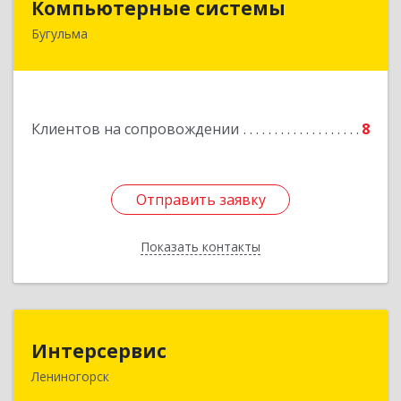
Компьютерные системы
Бугульма
420111, Республика Татарстан, Бугульма,
ул.Лево-Булачная, дом № 24, помещение 17
Подробнее
Клиентов на сопровождении
8
Отправить заявку
Отправить заявку
Показать контакты
Назад
Интерсервис
Интерсервис
Лениногорск
423250, Татарстан Респ, Лениногорск г,