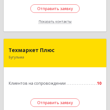
Отправить заявку
Отправить заявку
Показать контакты
Назад
Техмаркет Плюс
Техмаркет Плюс
Бугульма
423231, РТ, Бугульма, ул.Белинского, д.13
Подробнее
Клиентов на сопровождении
10
Отправить заявку
Отправить заявку