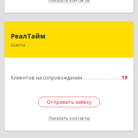
Показать контакты
Назад
РеалТайм
РеалТайм
Шахты
346504, Ростовская обл, Шахты г,
Чернышевского ул, дом № 42
Подробнее
Клиентов на сопровождении
19
Отправить заявку
Отправить заявку
Показать контакты
Назад