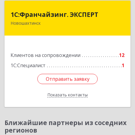
1С:Франчайзинг. ЭКСПЕРТ
1С:Франчайзинг. ЭКСПЕРТ
Новошахтинск
346901, Ростовская обл, Новошахтинск г,
Куйбышева ул, дом № 6, кв.2
Подробнее
Клиентов на сопровождении
12
1С:Специалист
1
Отправить заявку
Отправить заявку
Показать контакты
Назад
Ближайшие партнеры из соседних
регионов