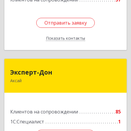
Подробнее
Отправить заявку
Отправить заявку
Показать контакты
Назад
Эксперт-Дон
Эксперт-Дон
Аксай
346720, Ростовская обл, Аксай г, Буденного ул,
дом № 136, оф.16-17
Подробнее
Клиентов на сопровождении
85
1С:Специалист
1