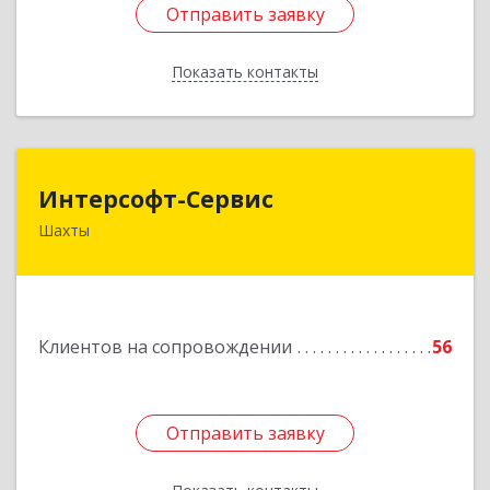
Отправить заявку
Отправить заявку
Показать контакты
Назад
Интерсофт-Сервис
Интерсофт-Сервис
Шахты
346480, Ростовская обл, Шахты г, Советская ул,
дом № 279/10
Подробнее
Клиентов на сопровождении
56
Отправить заявку
Отправить заявку