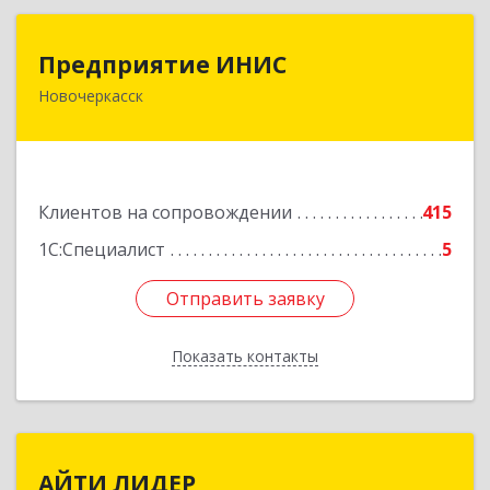
Предприятие ИНИС
Предприятие ИНИС
Новочеркасск
346430, Ростовская обл, Новочеркасск г,
Московская ул, дом № 6, оф.8
Подробнее
Клиентов на сопровождении
415
1С:Специалист
5
Отправить заявку
Отправить заявку
Показать контакты
Назад
АЙТИ ЛИДЕР
АЙТИ ЛИДЕР