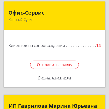
Офис-Сервис
Офис-Сервис
Красный Сулин
346350, Ростовская обл, р-н Красносулинский,
Красный Сулин г, Заводская ул, дом № 1
Подробнее
Клиентов на сопровождении
14
Отправить заявку
Отправить заявку
Показать контакты
Назад
ИП Гаврилова Марина Юрьевна
ИП Гаврилова Марина Юрьевна