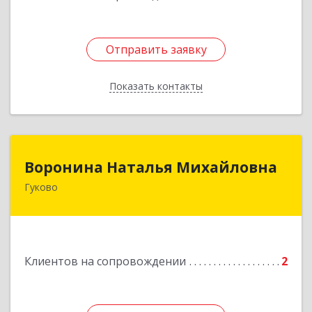
Отправить заявку
Отправить заявку
Показать контакты
Назад
Воронина Наталья Михайловна
Воронина Наталья Михайловна
Гуково
Подробнее
Клиентов на сопровождении
2