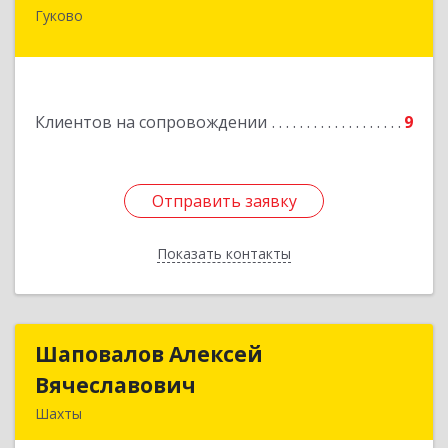
Гуково
Подробнее
Клиентов на сопровождении
9
Отправить заявку
Отправить заявку
Показать контакты
Назад
Шаповалов Алексей
Шаповалов Алексей
Вячеславович
Вячеславович
Шахты
346510, Шахты г, Ленина ул, дом № 142