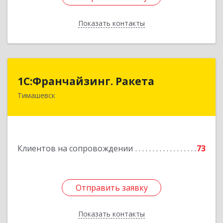
Показать контакты
Назад
1С:Франчайзинг. Ракета
1С:Франчайзинг. Ракета
Тимашевск
Краснодарский край, Тимашевский р-н,
Медведовская ст-ца, Чайковского ул, дом № 69
Подробнее
Клиентов на сопровождении
73
Отправить заявку
Отправить заявку
Показать контакты
Назад