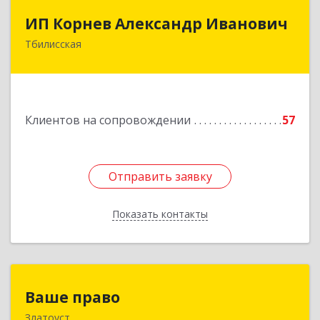
ИП Корнев Александр Иванович
ИП Корнев Александр Иванович
Тбилисская
352360, Краснодарский край, Тбилисский р-н,
Тбилисская ст-ца, Первомайская ул, дом № 19/1
Подробнее
Клиентов на сопровождении
57
Отправить заявку
Отправить заявку
Показать контакты
Назад
Ваше право
Ваше право
Златоуст