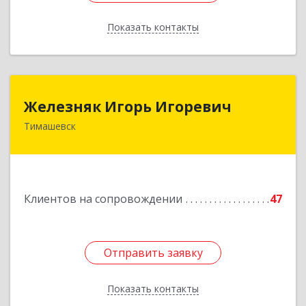
Показать контакты
Назад
Железняк Игорь Игоревич
Железняк Игорь Игоревич
Тимашевск
352700, Краснодарский край, Тимашевский р-н,
Тимашевск г, Смоленская ул, 42
Подробнее
Клиентов на сопровождении
47
Отправить заявку
Отправить заявку
Показать контакты
Назад