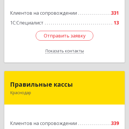
Подробнее
Клиентов на сопровождении
331
1С:Специалист
13
Отправить заявку
Отправить заявку
Показать контакты
Назад
Правильные кассы
Правильные кассы
Краснодар
350075, Краснодарский край, Краснодар г, им
Стасова ул, дом № 184, оф.16
Подробнее
Клиентов на сопровождении
339