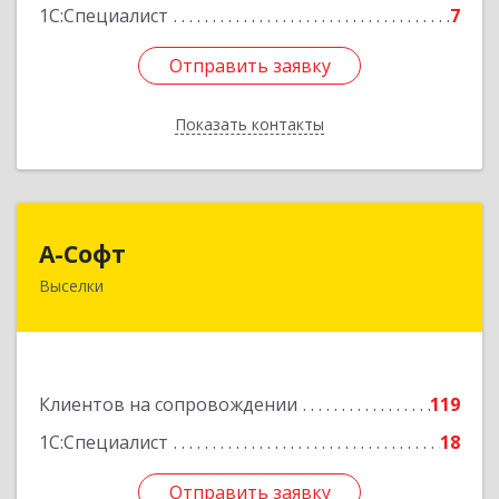
1С:Специалист
7
Отправить заявку
Отправить заявку
Показать контакты
Назад
А-Софт
А-Софт
Выселки
353100, Краснодарский край, Выселковский
район, Выселки ст-ца, Степная ул, дом № 1
Подробнее
Клиентов на сопровождении
119
1С:Специалист
18
Отправить заявку
Отправить заявку