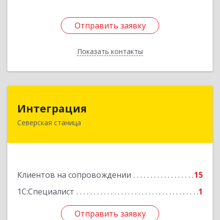
Отправить заявку
Отправить заявку
Показать контакты
Назад
Интеграция
Интеграция
Северская станица
353240, Краснодарский край, Северская ст-ца,
Первомайская ул, дом № 28
Подробнее
Клиентов на сопровождении
15
1С:Специалист
1
Отправить заявку
Отправить заявку