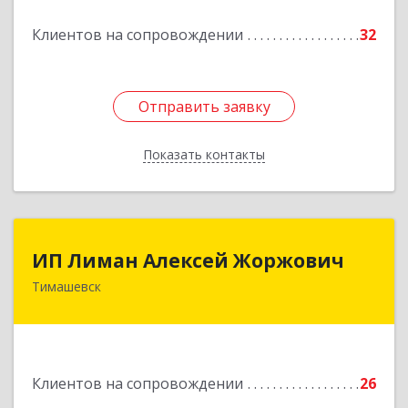
Клиентов на сопровождении
32
Подробнее
Отправить заявку
Отправить заявку
Показать контакты
Назад
ИП Лиман Алексей Жоржович
ИП Лиман Алексей Жоржович
Тимашевск
352731, Краснодарский край, Тимашевский р-н,
Комсомольский п, Мира ул, дом № 76
Подробнее
Клиентов на сопровождении
26