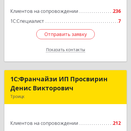
Подробнее
Клиентов на сопровождении
236
1С:Специалист
7
Отправить заявку
Отправить заявку
Показать контакты
Назад
1C:Франчайзи ИП Просвирин
1C:Франчайзи ИП Просвирин
Денис Викторович
Денис Викторович
Троицк
108842, Москва г, вн.тер.г. городской округ
Троицк, Троицк г, Городская ул, дом № 14,
кв.158
Клиентов на сопровождении
212
Подробнее