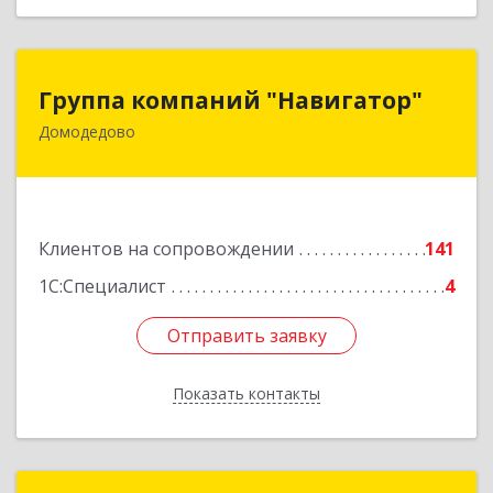
Группа компаний "Навигатор"
Группа компаний "Навигатор"
Домодедово
142001, Московская обл, Домодедово г,
Северный мкр, Каширское ш, дом № 7А, оф.304
Подробнее
Клиентов на сопровождении
141
1С:Специалист
4
Отправить заявку
Отправить заявку
Показать контакты
Назад