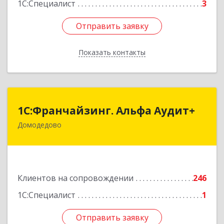
1С:Специалист
3
Отправить заявку
Отправить заявку
Показать контакты
Назад
1С:Франчайзинг. Альфа Аудит+
1С:Франчайзинг. Альфа Аудит+
Домодедово
142001, Московская обл, Домодедово г,
Северный мкр, Каширское ш, дом № 7, оф.41
Подробнее
Клиентов на сопровождении
246
1С:Специалист
1
Отправить заявку
Отправить заявку