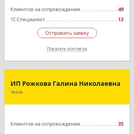
Подробнее
Клиентов на сопровождении
49
1С:Специалист
13
Отправить заявку
Отправить заявку
Показать контакты
Назад
ИП Рожкова Галина Николаевна
ИП Рожкова Галина Николаевна
Чехов
142306, Московская обл, Чеховский р-н, Чехов
г, Лопасненская ул, дом № 7, кв.99
Подробнее
Клиентов на сопровождении
35