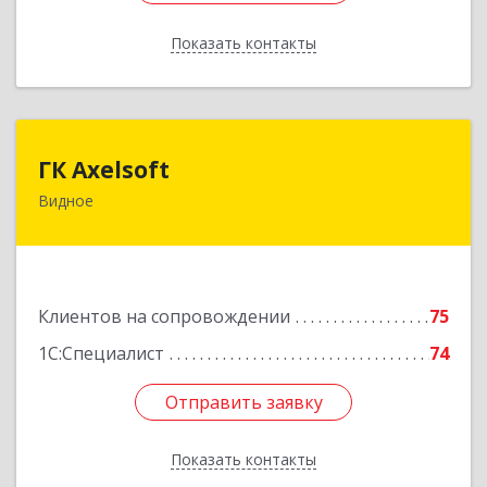
Показать контакты
Назад
ГК Axelsoft
ГК Axelsoft
Видное
142701, Московская обл, Ленинский р-н,
Видное г, Ольховая ул, дом № 2, оф.364
Подробнее
Клиентов на сопровождении
75
1С:Специалист
74
Отправить заявку
Отправить заявку
Показать контакты
Назад