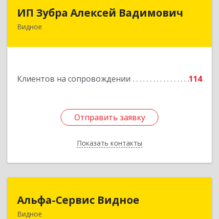
ИП Зубра Алексей Вадимович
ИП Зубра Алексей Вадимович
Видное
142700, Московская обл, Ленинский р-н,
Видное г, Березовая ул, дом № 9, пом.31
Подробнее
Клиентов на сопровождении
114
Отправить заявку
Отправить заявку
Показать контакты
Назад
Альфа-Сервис Видное
Альфа-Сервис Видное
Видное
142701, Московская обл, Ленинский р-н,