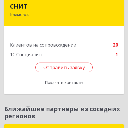
СНИТ
СНИТ
Климовск
142180, Московская обл, Климовск г, Советская
ул, дом № 14
Подробнее
Клиентов на сопровождении
20
1С:Специалист
1
Отправить заявку
Отправить заявку
Показать контакты
Назад
Ближайшие партнеры из соседних
регионов