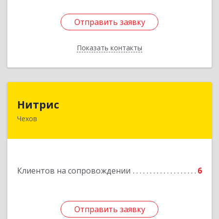
Отправить заявку
Отправить заявку
Показать контакты
Назад
Нитрис
Нитрис
Чехов
142350, Московская обл, Чехов м.о., Столбовая
пгт, Серпуховская ул, дом № 23
Подробнее
Клиентов на сопровождении
6
Отправить заявку
Отправить заявку