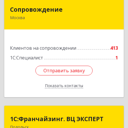
Сопровождение
Сопровождение
Москва
117198, Москва г, Саморы Машела ул, дом № 8,
корпус 1, кв.233
Подробнее
Клиентов на сопровождении
413
1С:Специалист
1
Отправить заявку
Отправить заявку
Показать контакты
Назад
1С:Франчайзинг. ВЦ ЭКСПЕРТ
1С:Франчайзинг. ВЦ ЭКСПЕРТ
Подольск