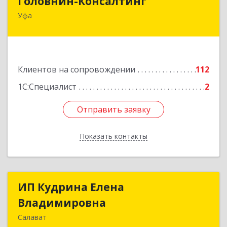
Головнин-Консалтинг
Уфа
450006, Башкортостан Респ, Уфа г, Ленина ул,
дом № 148, оф.204
Подробнее
Клиентов на сопровождении
112
1С:Специалист
2
Отправить заявку
Отправить заявку
Показать контакты
Назад
ИП Кудрина Елена
ИП Кудрина Елена
Владимировна
Владимировна
Салават