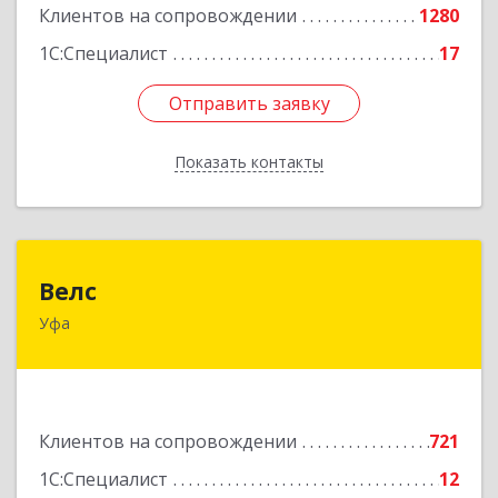
Клиентов на сопровождении
1280
1С:Специалист
17
Отправить заявку
Отправить заявку
Показать контакты
Назад
Велс
Велс
Уфа
450071, Башкортостан Респ, Уфа г, 50 лет СССР
ул, дом № 48/1, этаж 5
Подробнее
Клиентов на сопровождении
721
1С:Специалист
12