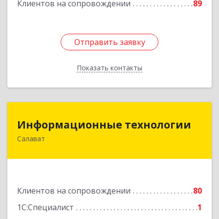
Клиентов на сопровождении
89
Отправить заявку
Отправить заявку
Показать контакты
Назад
Информационные технологии
Информационные технологии
Салават
453259, Башкортостан Респ, Салават г,
Северная ул, дом № 15, оф.108
Подробнее
Клиентов на сопровождении
80
1С:Специалист
1