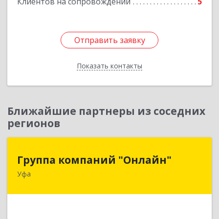
Клиентов на сопровождении
5
Отправить заявку
Отправить заявку
Показать контакты
Назад
Ближайшие партнеры из соседних
регионов
Группа компаний "Онлайн"
Группа компаний "Онлайн"
Уфа
450006, Башкортостан Респ, г.о. город Уфа, Уфа
г, Цюрупы ул, дом № 130, этаж 1
Подробнее