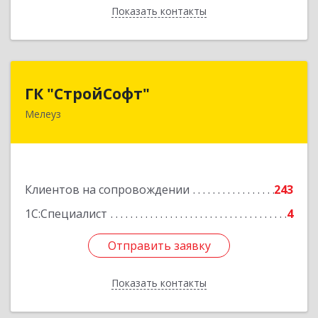
Показать контакты
Назад
ГК "СтройСофт"
ГК "СтройСофт"
Мелеуз
453852, Башкортостан Респ, Мелеуз г, Ленина
ул, дом № 160а, кв.4
Подробнее
Клиентов на сопровождении
243
1С:Специалист
4
Отправить заявку
Отправить заявку
Показать контакты
Назад