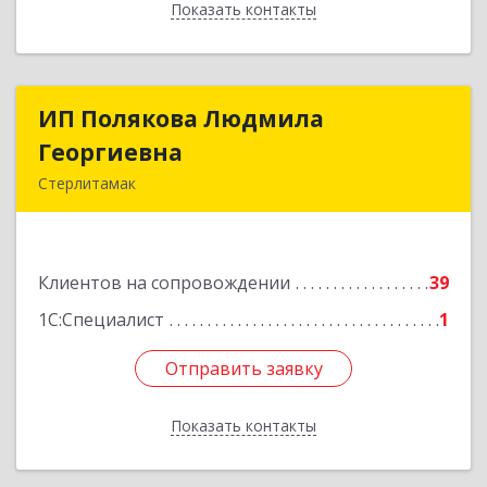
Показать контакты
Назад
ИП Полякова Людмила
ИП Полякова Людмила
Георгиевна
Георгиевна
Стерлитамак
453120, Башкортостан Респ, Стерлитамак г,
Имая Насыри ул, дом № 1, кв.74
Клиентов на сопровождении
39
Подробнее
1С:Специалист
1
Отправить заявку
Отправить заявку
Показать контакты
Назад