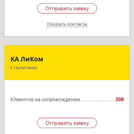
Отправить заявку
Отправить заявку
Показать контакты
Назад
КА ЛиКом
КА ЛиКом
Стерлитамак
453115, Башкортостан Респ, г.о. город
Стерлитамак, Стерлитамак г, Республиканская
ул, дом № 9в
Подробнее
Клиентов на сопровождении
308
Отправить заявку
Отправить заявку