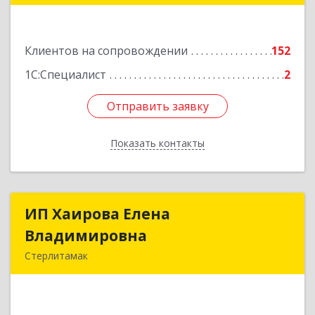
453265, Башкортостан Респ, Салават г,
Бекетова ул, дом № 10, кв.87
Клиентов на сопровождении
152
Подробнее
1С:Специалист
2
Отправить заявку
Отправить заявку
Показать контакты
Назад
ИП Хаирова Елена
ИП Хаирова Елена
Владимировна
Владимировна
Стерлитамак
Подробнее