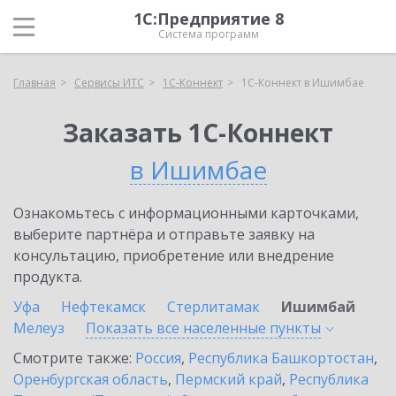
1С:Предприятие 8
Система программ
Главная
Сервисы ИТС
1С-Коннект
1С-Коннект в Ишимбае
Заказать 1С-Коннект
в Ишимбае
Ознакомьтесь с информационными карточками,
выберите партнёра и отправьте заявку на
консультацию, приобретение или внедрение
продукта.
Уфа
Нефтекамск
Стерлитамак
Ишимбай
Мелеуз
Показать все населенные
пункты
Смотрите также:
Россия
,
Республика Башкортостан
,
Оренбургская область
,
Пермский край
,
Республика