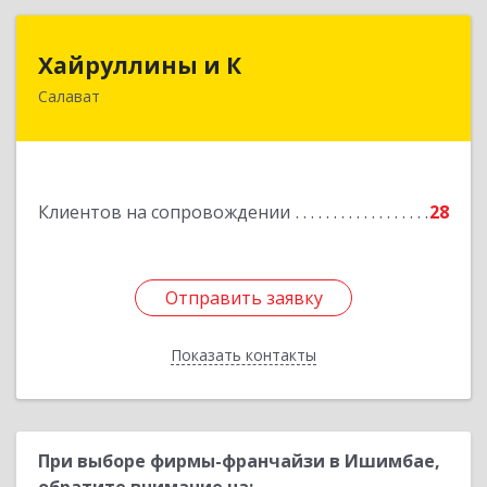
Хайруллины и К
Хайруллины и К
Салават
453251, Башкортостан Респ, Салават г,
Островского ул, дом № 61
Подробнее
Клиентов на сопровождении
28
Отправить заявку
Отправить заявку
Показать контакты
Назад
При выборе фирмы-франчайзи в Ишимбае,