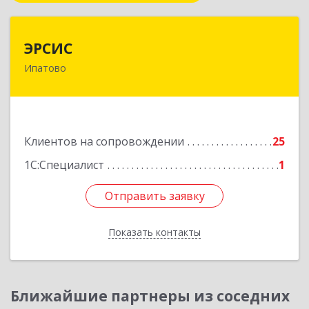
ЭРСИС
ЭРСИС
Ипатово
356630, Ставропольский край, М.О.
Ипатовский, Ипатово г, Гагарина ул, дом №
47/1, пом.1
Подробнее
Клиентов на сопровождении
25
1С:Специалист
1
Отправить заявку
Отправить заявку
Показать контакты
Назад
Ближайшие партнеры из соседних