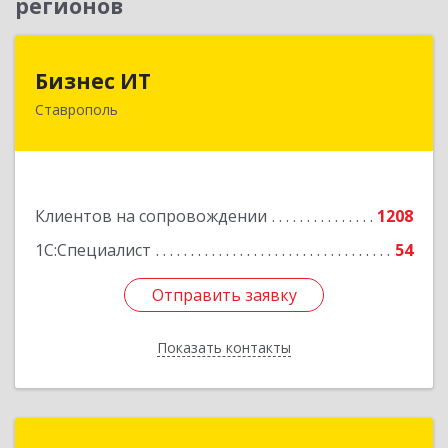
регионов
Бизнес ИТ
Бизнес ИТ
Ставрополь
355035, Ставропольский край, Ставрополь г, 1
Промышленная ул, дом № 3, корпус А
Подробнее
Клиентов на сопровождении
1208
1С:Специалист
54
Отправить заявку
Отправить заявку
Показать контакты
Назад