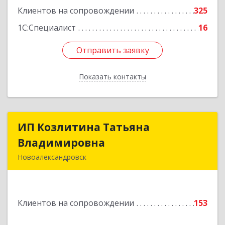
Клиентов на сопровождении
325
1С:Специалист
16
Отправить заявку
Отправить заявку
Показать контакты
Назад
ИП Козлитина Татьяна
ИП Козлитина Татьяна
Владимировна
Владимировна
Новоалександровск
356000, Ставропольский край,
Новоалександровск г, Гайдара пер, дом № 25
Клиентов на сопровождении
153
Подробнее