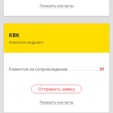
Показать контакты
Назад
КВК
КВК
Новоалександровск
356000, Ставропольский край,
Новоалександровск г, Маршала Жукова ул, дом
№ 50
Подробнее
Клиентов на сопровождении
31
Отправить заявку
Отправить заявку
Показать контакты
Назад