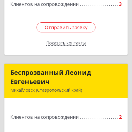
Подробнее
Клиентов на сопровождении
3
Отправить заявку
Отправить заявку
Показать контакты
Назад
Беспрозванный Леонид
Беспрозванный Леонид
Евгеньевич
Евгеньевич
Михайловск (Ставропольский край)
Подробнее
Клиентов на сопровождении
2