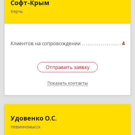
Софт-Крым
Керчь
Республика Калмыкия, г. Элиста, ул. Губаревича,
5, офис 304
Подробнее
Клиентов на сопровождении
4
Отправить заявку
Отправить заявку
Показать контакты
Назад
Удовенко О.С.
Удовенко О.С.
Невинномысск
357 100, г.Невинномысск, ул.Революцеонная,