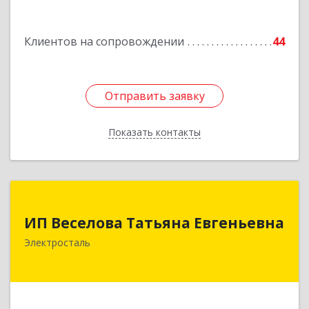
Подробнее
Клиентов на сопровождении
44
Отправить заявку
Отправить заявку
Показать контакты
Назад
ИП Веселова Татьяна Евгеньевна
ИП Веселова Татьяна Евгеньевна
144000, Московская обл, Электросталь г,
Электросталь
Николаева ул, дом № 6, кв.6
Подробнее