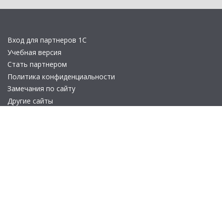
Вход для партнеров 1С
Учебная версия
Стать партнером
Политика конфиденциальности
Замечания по сайту
Другие сайты
Телефон:
+7 (495) 737-92-57
Email:
site_v8@1c.ru
Отдел продаж:
г. Москва
,
улица Селезнёвская, дом 21
© 2026 АО «Группа 1С» (правопреемник «1С»). Все права на сайт
защищены