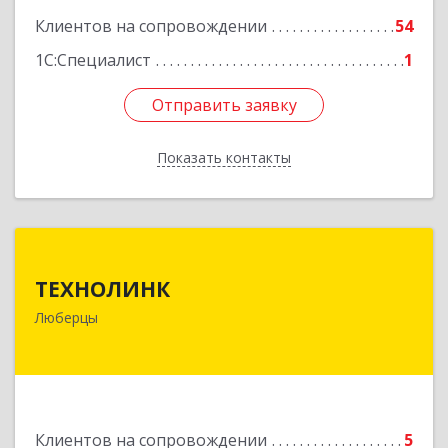
Клиентов на сопровождении
54
1С:Специалист
1
Отправить заявку
Отправить заявку
Показать контакты
Назад
ТЕХНОЛИНК
ТЕХНОЛИНК
140014, г.Люберцы, Октябрьский просп., д.373
Люберцы
Подробнее
Клиентов на сопровождении
5