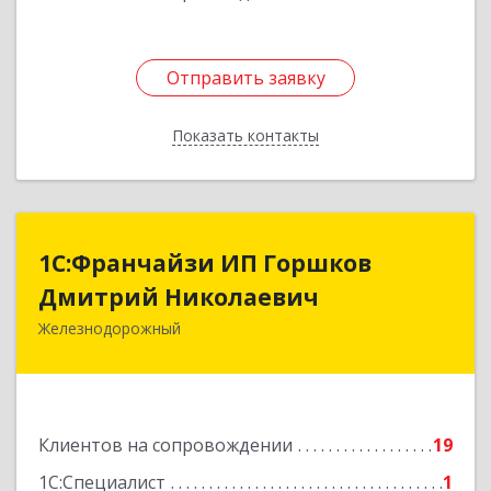
Отправить заявку
Отправить заявку
Показать контакты
Назад
1С:Франчайзи ИП Горшков
1С:Франчайзи ИП Горшков
Дмитрий Николаевич
Дмитрий Николаевич
Железнодорожный
143980, Московская обл, Железнодорожный г,
Пролетарская ул, дом № 10, кв.25
Подробнее
Клиентов на сопровождении
19
1С:Специалист
1