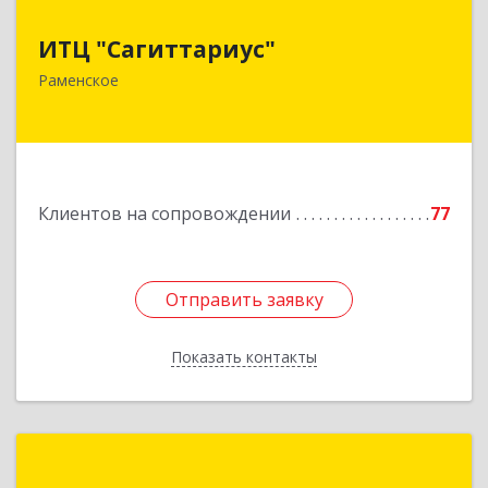
ИТЦ "Сагиттариус"
ИТЦ "Сагиттариус"
140103, Московская обл, Раменское г,
Раменское
Приборостроителей ул, дом № 16А, кв.16
Подробнее
Клиентов на сопровождении
77
Отправить заявку
Отправить заявку
Показать контакты
Назад
ГК "ИТС Консультант"