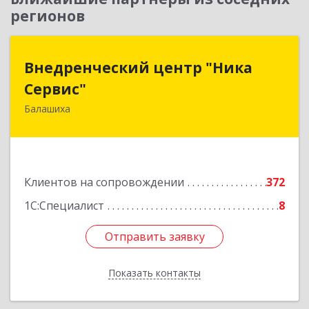
регионов
Внедренческий центр "Ника
Внедренческий центр "Ника
Сервис"
Сервис"
Балашиха
143912, Московская обл, Балашиха г, Полевая
ул, дом № 3
Подробнее
Клиентов на сопровождении
372
1С:Специалист
8
Отправить заявку
Отправить заявку
Показать контакты
Назад