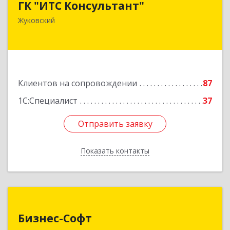
ГК "ИТС Консультант"
140181, Московская обл, Жуковский г,
Жуковский
Ломоносова ул, дом № 29А, этаж 2, пом.3
Подробнее
Клиентов на сопровождении
87
1С:Специалист
37
Отправить заявку
Отправить заявку
Показать контакты
Назад
Бизнес-Софт
Бизнес-Софт
144000, Московская обл, Электросталь г, Карла