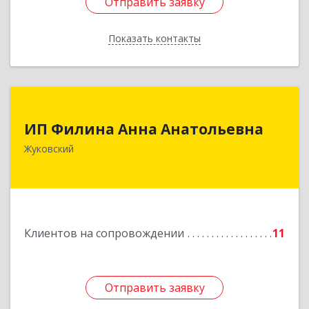
Отправить заявку
Отправить заявку
Показать контакты
Назад
ИП Филина Анна Анатольевна
ИП Филина Анна Анатольевна
140180, Московская обл, Жуковский г,
Жуковский
Баженова ул, дом № 19, кв.20
Подробнее
Клиентов на сопровождении
11
Отправить заявку
Отправить заявку