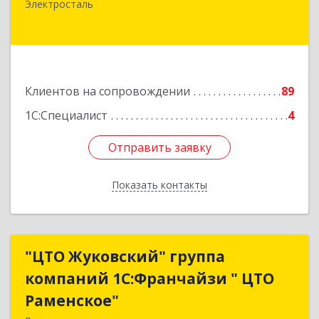
Электросталь
Маркса ул, дом № 26
Подробнее
Клиентов на сопровождении
89
1С:Специалист
4
Отправить заявку
Отправить заявку
Показать контакты
Назад
"ЦТО Жуковский" группа
"ЦТО Жуковский" группа
компаний 1С:Франчайзи " ЦТО
компаний 1С:Франчайзи " ЦТО
Раменское"
Раменское"