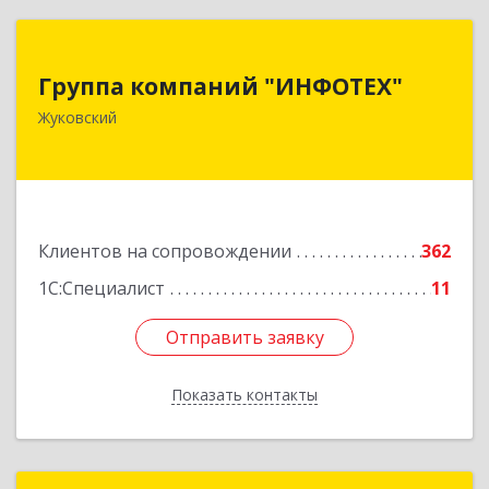
Группа компаний "ИНФОТЕХ"
Группа компаний "ИНФОТЕХ"
140180, Московская обл, Жуковский г, Чкалова
Жуковский
ул, дом № 37
Подробнее
Клиентов на сопровождении
362
1С:Специалист
11
Отправить заявку
Отправить заявку
Показать контакты
Назад